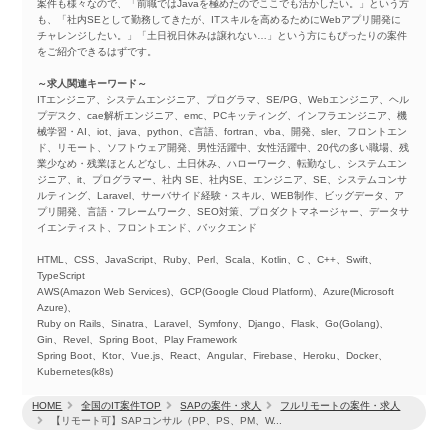
案件も様々なので、「前職ではJavaを極めたのでここでも活かしたい。」という方
も、「社内SEとして勤務してきたが、ITスキルを高めるためにWebアプリ開発に
チャレンジしたい。」「土日祝日休みは譲れない…」という方にもぴったりの案件
をご紹介できるはずです。
～求人関連キーワード～
ITエンジニア、システムエンジニア、プログラマ、SE/PG、Webエンジニア、ヘル
プデスク、cae解析エンジニア、emc、PCキッティング、インフラエンジニア、機
械学習・AI、iot、java、python、c言語、fortran、vba、開発、sler、フロントエン
ド、リモート、ソフトウェア開発、男性活躍中、女性活躍中、20代の多い職場、残
業少なめ・残業ほとんどなし、土日休み、ハローワーク、転勤なし、システムエン
ジニア、it、プログラマー、社内 SE、社内SE、エンジニア、SE、システムコンサ
ルティング、Laravel、サーバサイド経験・スキル、WEB制作、ビッグデータ、ア
プリ開発、言語・フレームワーク、SEO対策、プロダクトマネージャー、データサ
イエンティスト、フロントエンド、バックエンド
HTML、CSS、JavaScript、Ruby、Perl、Scala、Kotlin、C 、C++、Swift、
TypeScript
AWS(Amazon Web Services)、GCP(Google Cloud Platform)、Azure(Microsoft
Azure)、
Ruby on Rails、Sinatra、Laravel、Symfony、Django、Flask、Go(Golang)、
Gin、Revel、Spring Boot、Play Framework
Spring Boot、Ktor、Vue.js、React、Angular、Firebase、Heroku、Docker、
Kubernetes(k8s)
HOME
全国のIT案件TOP
SAPの案件・求人
フルリモートの案件・求人
【リモート可】SAPコンサル（PP、PS、PM、W...