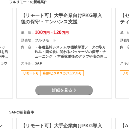
フルリモートの新着案件
【リモート可】大手企業向けPKG導入
【
後の保守・エンハンス支援
テ
100
120
単 価：
単 
万円～
万円
勤務地：
フルリモート
勤務
ラッ
内 容：
・各種基幹システムや機械学習データの取り
内 
Iを活
込み・図式化に関わるパッケージの保守・チ
要件に
ューニング ・本番稼働後のグラフや表の見栄
 ・
え変更、微修正対応 ・メンバーへの知見・技
ククラウ
スキル：
SAP
スキ
取りま
術習熟のサポート
よる検
リモート可
私服/ビジネスカジュアル可
リモ
詳細を見る
SAPの新着案件
ン
【リモート可】大手企業向けPKG導入
【A