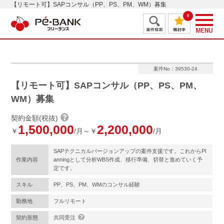
【リモート可】SAPコンサル（PP、PS、PM、WM）募集
0
案件No：39530-24
【リモート可】SAPコンサル（PP、PS、PM、
WM）募集
契約金額(税抜)
1,500,000
2,200,000
￥
/月～￥
/月
SAPテクニカルバージョンアップの案件支援です。これからPl
作業内容
anningとして分析WBS作成、移行準備、切替と進めていく予
定です。
スキル
PP、PS、PM、WMのコンサル経験
勤務地
フルリモート
契約形態
共同受注