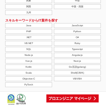
関東
中部
関西
中国・四国
九州
スキルキーワードからIT案件を探す
Java
JavaScript
PHP
Python
.NET
C#
VB.NET
Ruby
SQL
Typescript
Node.js
Angular.js
Vue.js
Nuxt.js
Kotlin
Go言語(golang)
Scala
Shell(C/B/K)
Objective-C
VB/VBA
PyTorch