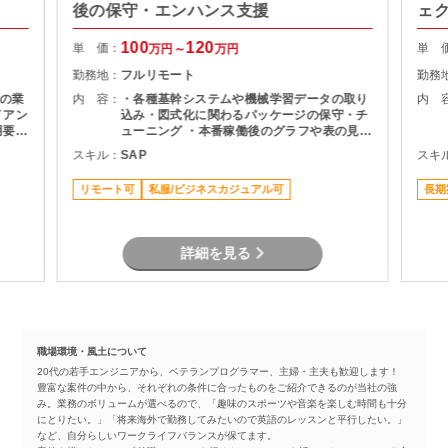
後の保守・エンハンス支援
ェ
100
120
単 価：
単 
万円～
万円
勤務地：
フルリモート
勤務
の業
内 容：
・各種基幹システムや機械学習データの取り
内 
込み・図式化に関わるパッケージの保守・チ
用要件
ューニング ・本番稼働後のグラフや表の見栄
成
え変更、微修正対応 ・メンバーへの知見・技
スキル：
SAP
スキ
者と
術習熟のサポート
リモート可
私服/ビジネスカジュアル可
長期
詳細を見る
職場環境・風土について
20代の若手エンジニアから、ベテランプログラマー、主婦・主夫も歓迎します！
豊富な案件の中から、それぞれの条件に合ったものをご紹介できるのが当社の強
み。業務のボリュームが選べるので、「趣味のスポーツや音楽を楽しむ時間も十分
にとりたい。」「将来海外で勤務してみたいので英語のレッスンと平行したい。」
など、自分らしいワークライフバランスが保てます。