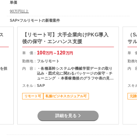
単価
90万円以上
SAP×フルリモートの新着案件
シス
【リモート可】大手企業向けPKG導入
（S
後の保守・エンハンス支援
サ
100
120
単 価：
単 
万円～
万円
勤務地：
フルリモート
勤務
を担
内 容：
・各種基幹システムや機械学習データの取り
内 
込み・図式化に関わるパッケージの保守・チ
ューニング ・本番稼働後のグラフや表の見栄
え変更、微修正対応 ・メンバーへの知見・技
スキル：
SAP
スキ
術習熟のサポート
リモート可
私服/ビジネスカジュアル可
元請
詳細を見る