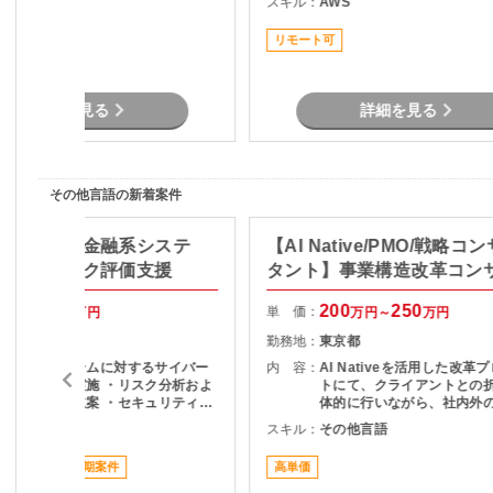
スキル：
AWS
リモート可
SaaSのシステム課題・障
対策の計画と実装 ・社内N
リモート可
プレサーバの運用保守 ・拠
トワーク配備担当
詳細を見る
詳細を見る
その他言語の新着案件
ュリティ】金融系システ
【AI Native/PMO/戦略コ
イバーリスク評価支援
タント】事業構造改革コン
70
75
200
250
単 価：
万円～
万円
万円～
万円
東京都
勤務地：
東京都
・金融系システムに対するサイバー
内 容：
AI Nativeを活用した改革
リスク評価の実施 ・リスク分析およ
トにて、クライアントとの
び改善提案の立案 ・セキュリティ対
体的に行いながら、社内外
策の改善推進 ・評価結果や報告書な
をリードし、論点設計・課
その他言語
スキル：
その他言語
ど各種ドキュメント作成 ・関係部門
を通じてタスクや意思決定
への説明・調整・合意形成 ・データ
ただくPMO／戦略コンサル
ススメ案件
長期案件
高単価
集計・分析（Excel／Googleスプレ
ジションです。
ッドシート活用）