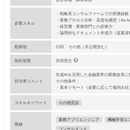
・戦略系コンサルファームでの実務経験
・業務プロセス分析・高度化構想（As-Is
必要スキル
・経営層・業務部門との折衝力
・論理的なドキュメント作成力（提案資
勤務地
23区 その他（非公開含む）
契約形態
共同受注
生成AIを活用した金融業界の業務改革
担当者コメント
その他条件：
・基本リモート（必要に応じて都内出社
スキルキーワード
その他言語
業務アプリエンジニア
機械学習エ
職種
コンサルタント