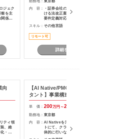
勤務地：
東京都
勤務地：
プロジェク
内 容：
・証券会社のサービス企画部門にお
内 容：
折衝を主
ける法改正案件の推進 ・上流工程の
の関係者
要件定義対応 ・案件の進捗管理
題構造化
スキル：
その他言語
スキル：
を推進い
タントポ
リモート可
長期案件
詳細を見る
業向
【AI Native/PMO/戦略コンサル
【web
タント】事業構造改革コンサル
ト】生
ション
200
250
単 価：
単 価：
万円～
万円
勤務地：
東京都
勤務地：
ュリティ領
内 容：
AI Nativeを活用した改革プロジェク
内 容：
実装、維
トにて、クライアントとの折衝を主
率化・高
体的に行いながら、社内外の関係者
グ ・
をリードし、論点設計・課題構造化