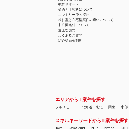
教育サポート
契約と手数料について
エントリー後の流れ
常駐型と在宅型案件の違いについて
非公開案件について
適正な請負
よくあるご質問
紹介奨励金制度
エリアからIT案件を探す
フルリモート
北海道・東北
関東
中部
スキルキーワードからIT案件を探す
Java
JavaScript
PHP
Python
.NET