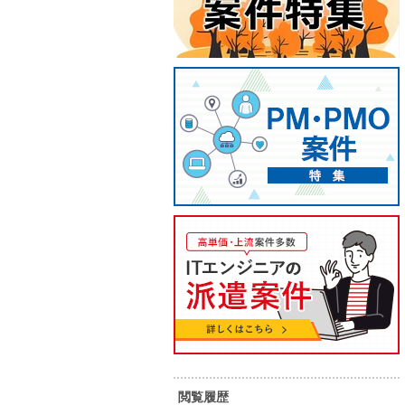
【PM/基本リモート】通信キャリ
【PM
ア向け統括PM・進行管理案件
ティア
80
90
単 価：
単 価：
万円～
万円
閲覧履歴