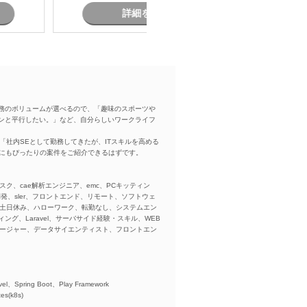
詳細を見る
務のボリュームが選べるので、「趣味のスポーツや
ンと平行したい。」など、自分らしいワークライフ
「社内SEとして勤務してきたが、ITスキルを高める
方にもぴったりの案件をご紹介できるはずです。
スク、cae解析エンジニア、emc、PCキッティン
ba、開発、sler、フロントエンド、リモート、ソフトウェ
、土日休み、ハローワーク、転勤なし、システムエン
ング、Laravel、サーバサイド経験・スキル、WEB
ネージャー、データサイエンティスト、フロントエン
)、
el、Spring Boot、Play Framework
es(k8s)