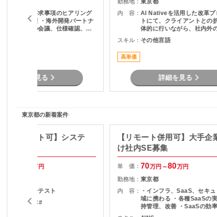
東京都
勤務地：
東京都
・顧客要望、要求事項のヒアリング
内 容：
AI Nativeを活用した改革
および要件整理 ・海外開発パートナ
トにて、クライアントとの
ーとの英語での会議、仕様確認、各
体的に行いながら、社内外
種調整 ・開発ベンダー成果物（設計
をリードし、論点設計・課
その他言語
スキル：
その他言語
書等）のレビュー ・開発見積内容、
を通じてタスクや意思決定
工数妥当性の確認 ・仕様変更時の影
ただくPMO／戦略コンサル
高単価
響範囲整理および関係者調整 ・進
ジションです。
捗、課題、リスク管理 ・顧客向け説
明資料、報告資料作成 ・顧客および
詳細を見る
詳細を見る
開発ベンダーとの各種折衝と調整
東京都の新着案件
Java/リモート可】システ
【リモート併用可】大手企
け社内SE募集
70
75
70
80
単 価：
万円～
万円
万円～
万円
東京都
勤務地：
東京都
基本設計～総合テスト
内 容：
・インフラ、SaaS、セキ
域に携わる ・各種SaaSの
ava , .NET , C#
持管理、改善 ・SaaSの効
度化のためのエンジニアリン