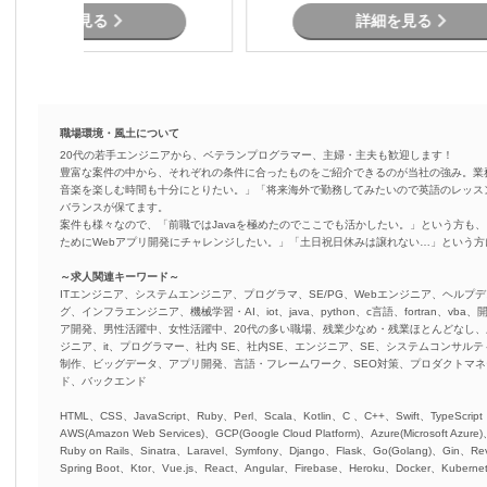
詳細を見る
詳細を見る
職場環境・風土について
20代の若手エンジニアから、ベテランプログラマー、主婦・主夫も歓迎します！
豊富な案件の中から、それぞれの条件に合ったものをご紹介できるのが当社の強み。業
音楽を楽しむ時間も十分にとりたい。」「将来海外で勤務してみたいので英語のレッス
バランスが保てます。
案件も様々なので、「前職ではJavaを極めたのでここでも活かしたい。」という方も、
ためにWebアプリ開発にチャレンジしたい。」「土日祝日休みは譲れない…」という
～求人関連キーワード～
ITエンジニア、システムエンジニア、プログラマ、SE/PG、Webエンジニア、ヘルプデ
グ、インフラエンジニア、機械学習・AI、iot、java、python、c言語、fortran、v
ア開発、男性活躍中、女性活躍中、20代の多い職場、残業少なめ・残業ほとんどなし
ジニア、it、プログラマー、社内 SE、社内SE、エンジニア、SE、システムコンサルティ
制作、ビッグデータ、アプリ開発、言語・フレームワーク、SEO対策、プロダクトマ
ド、バックエンド
HTML、CSS、JavaScript、Ruby、Perl、Scala、Kotlin、C 、C++、Swift、TypeScript
AWS(Amazon Web Services)、GCP(Google Cloud Platform)、Azure(Microsoft Azure
Ruby on Rails、Sinatra、Laravel、Symfony、Django、Flask、Go(Golang)、Gin、Rev
Spring Boot、Ktor、Vue.js、React、Angular、Firebase、Heroku、Docker、Kubernet