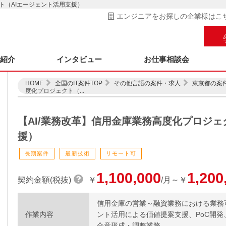
ト（AIエージェント活用支援）
エンジニアをお探しの企業様はこ
ス紹介
インタビュー
お仕事相談会
HOME
全国のIT案件TOP
その他言語の案件・求人
東京都の案
度化プロジェクト（...
【AI/業務改革】信用金庫業務高度化プロジェ
援）
長期案件
最新技術
リモート可
1,100,000
1,200
契約金額(税抜)
￥
/月～￥
信用金庫の営業～融資業務における業務
作業内容
ント活用による価値提案支援、PoC開
合意形成・調整業務