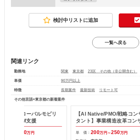
検討中リストに追加
一覧へ戻る
関連リンク
勤務地
関東
東京都
23区 その他（非公開含む）
単価
90万円以上
特徴
長期案件
最新技術
リモート可
その他言語×東京都の新着案件
O/長期】グローバルモビリ
【AI Native/PMO/戦略コ
プリ開発PM支援
タント】事業構造改革コン
100
100
200
250
単 価：
万円～
万円
万円～
万円