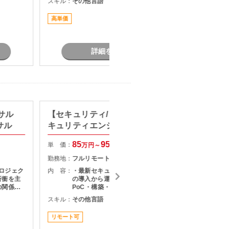
スキル：
その他言語
スキル：
P
害に対する
を通じてタスクや意思決定を推進い
Wやオン
ただくPMO／戦略コンサルタントポ
高単価
最新技術
点のネッ
ジションです。
詳細を見る
ンサル
【セキュリティ/リモート可】セ
【金融
サル
キュリティエンジニア募集
社のP
85
95
単 価：
単 価：
万円～
万円
勤務地：
フルリモート
勤務地：
プロジェク
内 容：
・最新セキュリティソリューション
内 容：
折衝を主
の導入から運用までの幅広い業務 ・
の関係者
PoC・構築・展開のリード ・既存シ
題構造化
ステムの改善施策の企画・推進 ・メ
スキル：
その他言語
スキル：
を推進い
ンバー管理
タントポ
リモート可
リモート