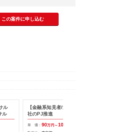
この案件に申し込む
ンサル
【金融系知見者/週1出社】証券会
【リモ
サル
社のPJ推進
AI活
90
100
単 価：
単 価：
万円～
万円