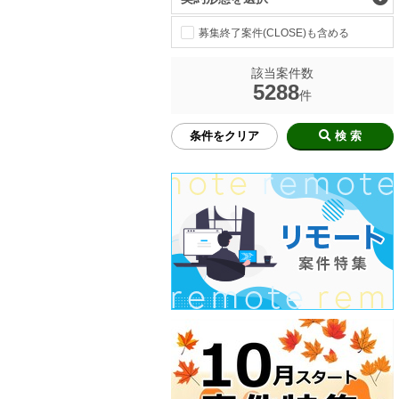
募集終了案件(CLOSE)も含める
該当案件数
5288
件
条件をクリア
検 索