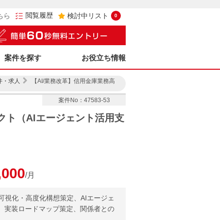
閲覧履歴
ちら
検討中リスト
0
案件を探す
お役立ち情報
件・求人
【AI/業務改革】信用金庫業務高
案件No：47583-53
クト（AIエージェント活用支
,000
/月
可視化・高度化構想策定、AIエージェ
発、実装ロードマップ策定、関係者との