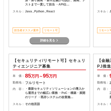
加・保守開発 ・要件定義から設計、開発、テ
ストまで一貫して担当 ・API仕…
スキル：
Java , Python , React
スキル：
担当者オススメ案件
リモート可
リモート
詳細を見る
【セキュリティ/リモート可】セキュリ
【金融
ティエンジニア募集
PJ推
85
95
単 価：
万円～
万円
単 価：
勤務地：
フルリモート
勤務地：
・最新セキュリティソリューションの導入か
内 容：
内 容：
ら運用までの幅広い業務 ・PoC・構築・展開
のリード ・既存システムの改善施…
スキル：
その他言語
スキル：