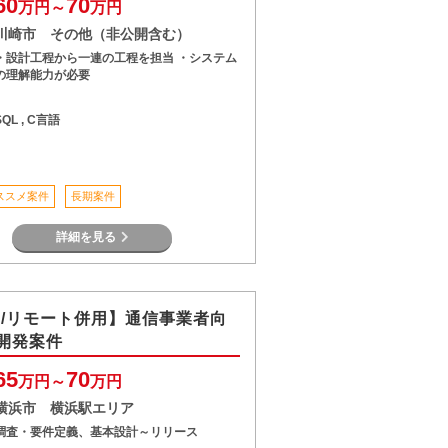
60
70
万円～
万円
川崎市 その他（非公開含む）
・設計工程から一連の工程を担当 ・システム
の理解能力が必要
SQL , C言語
ススメ案件
長期案件
詳細を見る
va/リモート併用】通信事業者向
開発案件
65
70
万円～
万円
横浜市 横浜駅エリア
調査・要件定義、基本設計～リリース