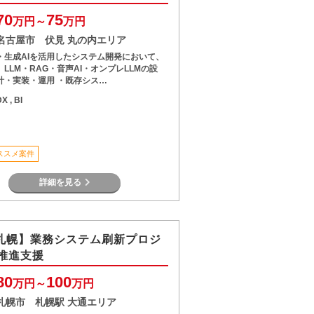
70
75
万円～
万円
名古屋市 伏見 丸の内エリア
・生成AIを活用したシステム開発において、
LLM・RAG・音声AI・オンプレLLMの設
計・実装・運用 ・既存シス…
X , BI
ススメ案件
詳細を見る
/札幌】業務システム刷新プロジ
推進支援
80
100
万円～
万円
札幌市 札幌駅 大通エリア