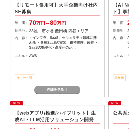
【リモート併用可】大手企業向け社内
【AI 
SE募集
ト】事
70
80
単 価：
万円～
万円
単 価：
勤務地：
23区 市ヶ谷 飯田橋 四谷エリア
勤務地：
・インフラ、SaaS、セキュリティ領域に携
内 容：
内 容：
わる ・各種SaaSの実装、維持管理、改善 ・
SaaSの効率化・高度化のた…
スキル：
AWS
スキル：
リモート可
高単価
詳細を見る
NEW
NEW
【webアプリ/推進/ハイブリット】生
公共系
成AI・LLM活用ソリューション開発支
援