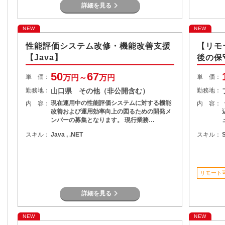
詳細を見る
NEW
NEW
性能評価システム改修・機能改善支援
【リモ
【Java】
後の保
50
67
単 価：
万円～
万円
単 価：
勤務地：
山口県 その他（非公開含む）
勤務地：
現在運用中の性能評価システムに対する機能
内 容：
内 容：
改善および運用効率向上の図るための開発メ
ンバーの募集となります。 現行業務…
スキル：
Java , .NET
スキル：
リモート
詳細を見る
NEW
NEW