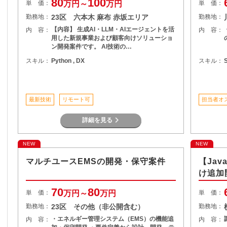
80
100
単 価：
万円～
万円
単 価：
勤務地：
23区 六本木 麻布 赤坂エリア
勤務地：
【内容】 生成AI・LLM・AIエージェントを活
内 容：
内 容：
用した新規事業および顧客向けソリューショ
ン開発案件です。 AI技術の…
スキル：
Python , DX
スキル：
最新技術
リモート可
担当者オ
詳細を見る
NEW
NEW
マルチユースEMSの開発・保守案件
【Ja
け追加
70
80
単 価：
万円～
万円
単 価：
勤務地：
23区 その他（非公開含む）
勤務地：
・エネルギー管理システム（EMS）の機能追
内 容：
内 容：