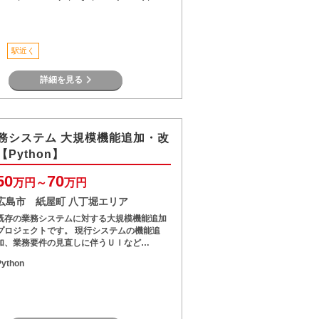
駅近く
詳細を見る
務システム 大規模機能追加・改
Python】
50
70
万円～
万円
広島市 紙屋町 八丁堀エリア
既存の業務システムに対する大規模機能追加
プロジェクトです。 現行システムの機能追
加、業務要件の見直しに伴うＵＩなど…
Python