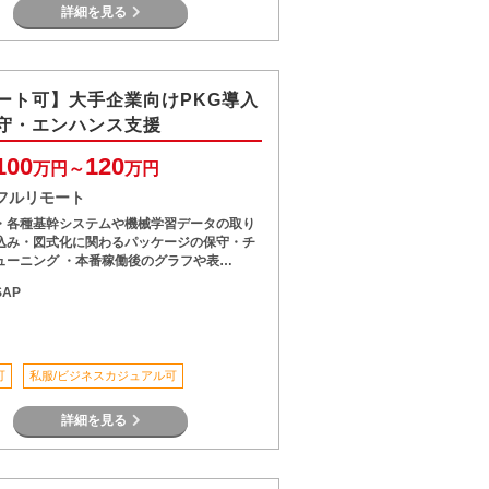
詳細を見る
ート可】大手企業向けPKG導入
守・エンハンス支援
100
120
万円～
万円
フルリモート
・各種基幹システムや機械学習データの取り
込み・図式化に関わるパッケージの保守・チ
ューニング ・本番稼働後のグラフや表…
SAP
可
私服/ビジネスカジュアル可
詳細を見る