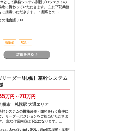
PMとして業務システム刷新プロジェクトの
推進に携わっていただきます。 主に下記業務
をご担当いただきます。 ・顧客との…
その他言語 , DX
高単価
駅近く
詳細を見る
va/リーダー/札幌】基幹システム
援
65
70
万円～
万円
札幌市 札幌駅 大通エリア
基幹システムの機能改修・開発を行う案件に
て、リーダーポジションをご担当いただきま
す。 主な作業内容は下記になります。…
ava , JavaScript , SQL , Shell(C/B/K) , ERP