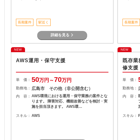
長期案件
駅近く
長期案件
詳細を見る
NEW
NEW
AWS運用・保守支援
既存業
修支援【
50
70
単 価：
万円～
万円
単 価：
勤務地：
広島市 その他（非公開含む）
勤務地：
AWS環境における運用・保守業務の案件とな
内 容：
内 容：
ります。 障害対応、機能改善などを検討・実
施を担当頂きます。 AWS環…
スキル：
AWS
スキル：