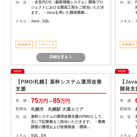
・次世代CIS（顧客情報システム）開発プロ
内 容：
内 容：
ジェクトにおける製造工程をご担当いただき
ます。 ・Javaを用いた開発業務…
スキル：
Java , SQL
スキル：
長期案件
リモート可
長期案件
詳細を見る
NEW
NEW
【PMO/札幌】基幹システム運用改善
【Ja
支援
開発支
75
85
単 価：
万円～
万円
単 価：
勤務地：
札幌市 札幌駅 大通エリア
勤務地：
基幹システムの運用改善支援のPMOとして、
内 容：
内 容：
主に下記業務をご担当いただきます。 ・業務
課題の整理および改善推進 ・開発…
スキル：
SQL , DX
スキル：
J