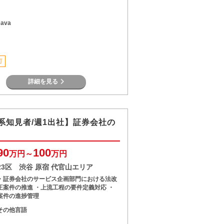
Java
可
詳細を見る
系知見者/週1出社】証券会社の
進
90
100
万円～
万円
23区 渋谷 原宿 代官山エリア
・証券会社のサービス企画部門における法改
正案件の推進 ・上流工程の要件定義対応 ・
案件の進捗管理
その他言語