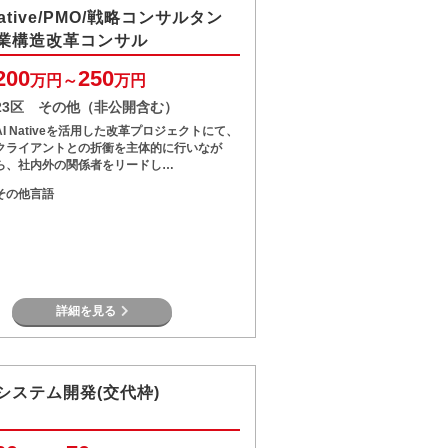
Native/PMO/戦略コンサルタン
業構造改革コンサル
200
250
万円～
万円
23区 その他（非公開含む）
AI Nativeを活用した改革プロジェクトにて、
クライアントとの折衝を主体的に行いなが
ら、社内外の関係者をリードし…
その他言語
詳細を見る
システム開発(交代枠)