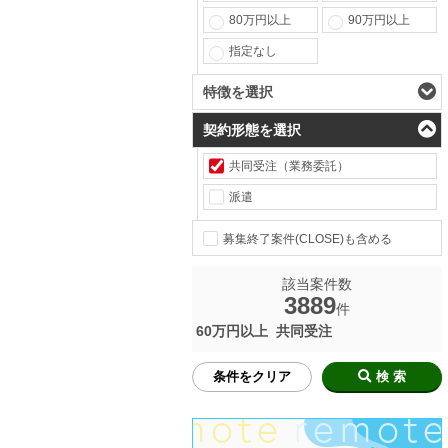
80万円以上
90万円以上
指定なし
特徴を選択
契約形態を選択
共同受注（業務委託）
派遣
募集終了案件(CLOSE)も含める
該当案件数
3889
件
60万円以上
共同受注
条件をクリア
検 索