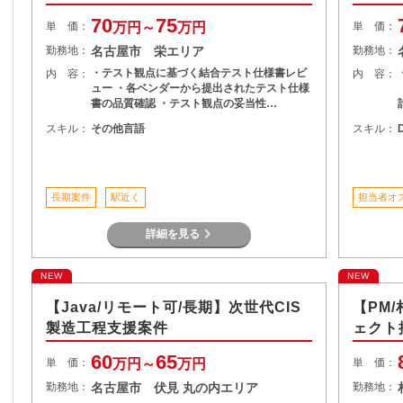
70
75
単 価：
万円～
万円
単 価：
勤務地：
名古屋市 栄エリア
勤務地：
・テスト観点に基づく結合テスト仕様書レビ
内 容：
内 容：
ュー ・各ベンダーから提出されたテスト仕様
書の品質確認 ・テスト観点の妥当性…
スキル：
その他言語
スキル：
D
長期案件
駅近く
担当者オ
詳細を見る
NEW
NEW
【Java/リモート可/長期】次世代CIS
【PM
製造工程支援案件
ェクト
60
65
単 価：
万円～
万円
単 価：
勤務地：
名古屋市 伏見 丸の内エリア
勤務地：