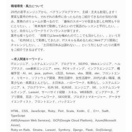
職場環境・風土について
20代の若手エンジニアから、ベテランプログラマー、主婦・主夫も歓迎します！
豊富な案件の中から、それぞれの条件に合ったものをご紹介できるのが当社の強
み。業務のボリュームが選べるので、「趣味のスポーツや音楽を楽しむ時間も十分
にとりたい。」「将来海外で勤務してみたいので英語のレッスンと平行したい。」
など、自分らしいワークライフバランスが保てます。
案件も様々なので、「前職ではJavaを極めたのでここでも活かしたい。」という方
も、「社内SEとして勤務してきたが、ITスキルを高めるためにWebアプリ開発に
チャレンジしたい。」「土日祝日休みは譲れない…」という方にもぴったりの案件
をご紹介できるはずです。
～求人関連キーワード～
ITエンジニア、システムエンジニア、プログラマ、SE/PG、Webエンジニア、ヘル
プデスク、cae解析エンジニア、emc、PCキッティング、インフラエンジニア、機
械学習・AI、iot、java、python、c言語、fortran、vba、開発、sler、フロントエン
ド、リモート、ソフトウェア開発、男性活躍中、女性活躍中、20代の多い職場、残
業少なめ・残業ほとんどなし、土日休み、ハローワーク、転勤なし、システムエン
ジニア、it、プログラマー、社内 SE、社内SE、エンジニア、SE、システムコンサ
ルティング、Laravel、サーバサイド経験・スキル、WEB制作、ビッグデータ、ア
プリ開発、言語・フレームワーク、SEO対策、プロダクトマネージャー、データサ
イエンティスト、フロントエンド、バックエンド
HTML、CSS、JavaScript、Ruby、Perl、Scala、Kotlin、C 、C++、Swift、
TypeScript
AWS(Amazon Web Services)、GCP(Google Cloud Platform)、Azure(Microsoft
Azure)、
Ruby on Rails、Sinatra、Laravel、Symfony、Django、Flask、Go(Golang)、