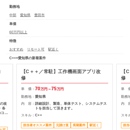
勤務地
中部
愛知県
豊田市
単価
60万円以上
特徴
おすすめ
リモート可
駅近く
C++×愛知県の新着案件
向
【C＋＋／常駐】工作機画面アプリ改
【
修
修
70
75
単 価：
単 
万円～
万円
勤務地：
愛知県
勤務
の改
内 容：
詳細設計、製造、単体テスト、システムテス
内 
・各
トを担当して頂きます。
のコミ
スキル：
C++
スキ
：名古
）の
担当者オススメ案件
元請け直
長期案件
駅近く
担当
の可
ト可