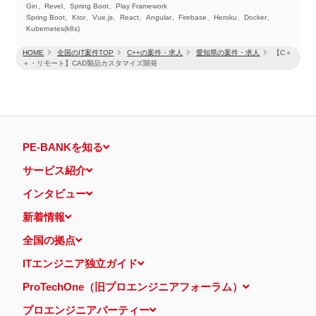
Gin、Revel、Spring Boot、Play Framework
Spring Boot、Ktor、Vue.js、React、Angular、Firebase、Heroku、Docker、
Kubernetes(k8s)
HOME
全国のIT案件TOP
C++の案件・求人
愛知県の案件・求人
【C＋
＋・リモート】CAD製品カスタマイズ開発
PE-BANKを知る
サービス紹介
インタビュー
新着情報
全国の拠点
ITエンジニア独立ガイド
ProTechOne（旧プロエンジニアフォーラム）
プロエンジニアパーティー