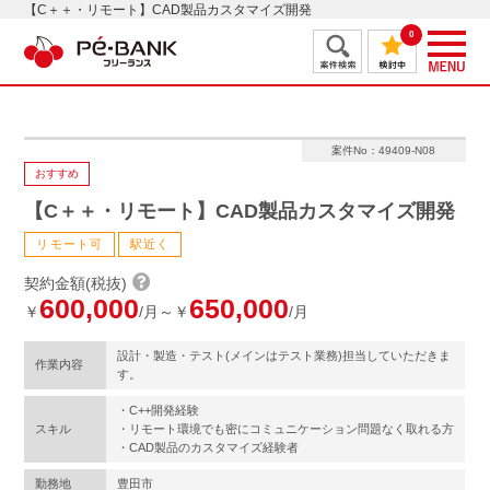
【C＋＋・リモート】CAD製品カスタマイズ開発
0
案件No：49409-N08
おすすめ
【C＋＋・リモート】CAD製品カスタマイズ開発
リモート可
駅近く
契約金額(税抜)
600,000
650,000
￥
/月～￥
/月
設計・製造・テスト(メインはテスト業務)担当していただきま
作業内容
す。
・C++開発経験
スキル
・リモート環境でも密にコミュニケーション問題なく取れる方
・CAD製品のカスタマイズ経験者
勤務地
豊田市