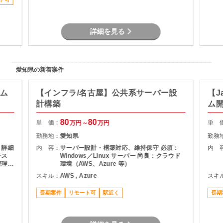
詳細を見る
愛知県の新着案件
テム
【インフラ/名古屋】公共系サーバー設
【J
計構築
ム
80
80
単 価：
単 
万円～
万円
勤務地：
愛知県
勤務
 詳細
内 容：
サーバー設計・構築対応、維持保守 必須：
内 
テス
Windows／Linux サーバー 尚良：クラウド
管理
環境（AWS、Azure 等）
務ア
スキル：
AWS , Azure
スキ
長期案件
リモート可
駅近く
長期