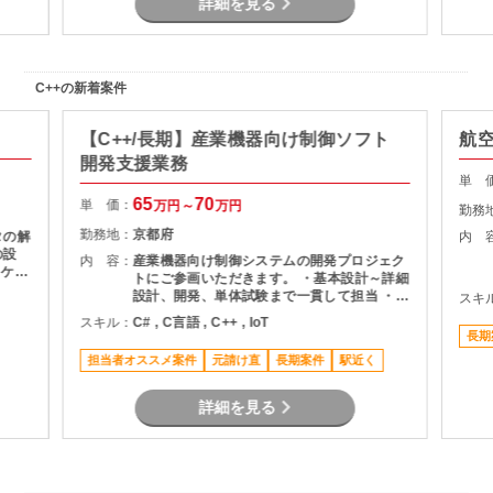
詳細を見る
C++の新着案件
【C++/長期】産業機器向け制御ソフト
航
開発支援業務
単 
65
70
単 価：
万円～
万円
勤務
勤務地：
京都府
タの解
内 
の設
内 容：
産業機器向け制御システムの開発プロジェク
リケー
トにご参画いただきます。 ・基本設計～詳細
対応
設計、開発、単体試験まで一貫して担当 ・
スキ
C++を用いた制御アプリケーションの実装 ・
スキル：
C# , C言語 , C++ , IoT
通信制御機能の開発 ・マルチスレッド環境で
長期
のプログラム開発 ・長期参画を前提とした開
担当者オススメ案件
元請け直
長期案件
駅近く
発案件
詳細を見る