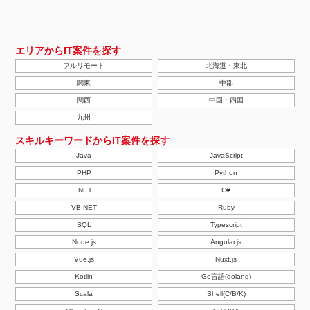
エリアからIT案件を探す
フルリモート
北海道・東北
関東
中部
関西
中国・四国
九州
スキルキーワードからIT案件を探す
Java
JavaScript
PHP
Python
.NET
C#
VB.NET
Ruby
SQL
Typescript
Node.js
Angular.js
Vue.js
Nuxt.js
Kotlin
Go言語(golang)
Scala
Shell(C/B/K)