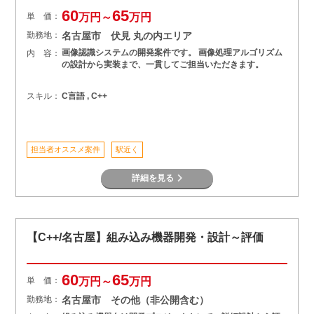
60
65
単 価：
万円～
万円
勤務地：
名古屋市 伏見 丸の内エリア
画像認識システムの開発案件です。 画像処理アルゴリズム
内 容：
の設計から実装まで、一貫してご担当いただきます。
スキル：
C言語 , C++
担当者オススメ案件
駅近く
詳細を見る
【C++/名古屋】組み込み機器開発・設計～評価
60
65
単 価：
万円～
万円
勤務地：
名古屋市 その他（非公開含む）