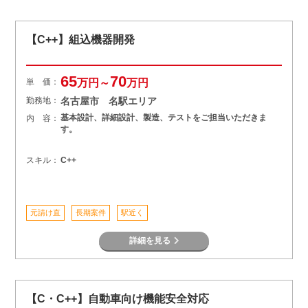
【C++】組込機器開発
65
70
単 価：
万円～
万円
勤務地：
名古屋市 名駅エリア
基本設計、詳細設計、製造、テストをご担当いただきま
内 容：
す。
スキル：
C++
元請け直
長期案件
駅近く
詳細を見る
【C・C++】自動車向け機能安全対応