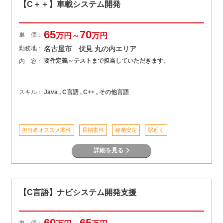
【C＋＋】車載システム開発
65
70
単 価：
万円～
万円
勤務地：
名古屋市 伏見 丸の内エリア
要件定義～テストまで担当していただきます。
内 容：
スキル：
Java , C言語 , C++ , その他言語
担当者オススメ案件
長期案件
稼働安定
駅近く
詳細を見る
【C言語】ナビシステム開発支援
60
65
単 価：