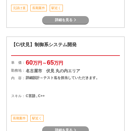
元請け直
長期案件
駅近く
詳細を見る
【C/伏見】制御系システム開発
60
65
単 価：
万円～
万円
勤務地：
名古屋市 伏見 丸の内エリア
詳細設計～テスト迄を担当していただきます。
内 容：
スキル：
C言語 , C++
長期案件
駅近く
詳細を見る