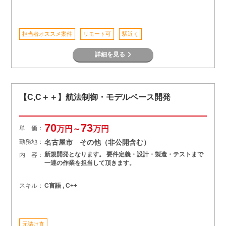
担当者オススメ案件
リモート可
駅近く
詳細を見る
【C,C＋＋】航法制御・モデルベース開発
70
73
単 価：
万円～
万円
勤務地：
名古屋市 その他（非公開含む）
新規開発となります。 要件定義・設計・製造・テストまで
内 容：
一連の作業を担当して頂きます。
スキル：
C言語 , C++
元請け直