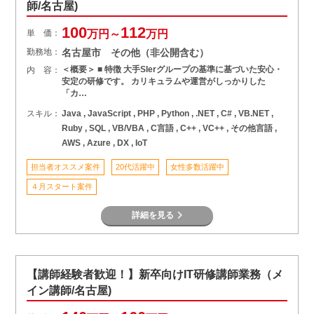
師/名古屋)
100
112
単 価：
万円～
万円
勤務地：
名古屋市 その他（非公開含む）
＜概要＞ ■ 特徴 大手SIerグループの基準に基づいた安心・
内 容：
安定の研修です。 カリキュラムや運営がしっかりした
「カ…
スキル：
Java , JavaScript , PHP , Python , .NET , C# , VB.NET ,
Ruby , SQL , VB/VBA , C言語 , C++ , VC++ , その他言語 ,
AWS , Azure , DX , IoT
担当者オススメ案件
20代活躍中
女性多数活躍中
４月スタート案件
詳細を見る
【講師経験者歓迎！】新卒向けIT研修講師業務（メ
イン講師/名古屋)