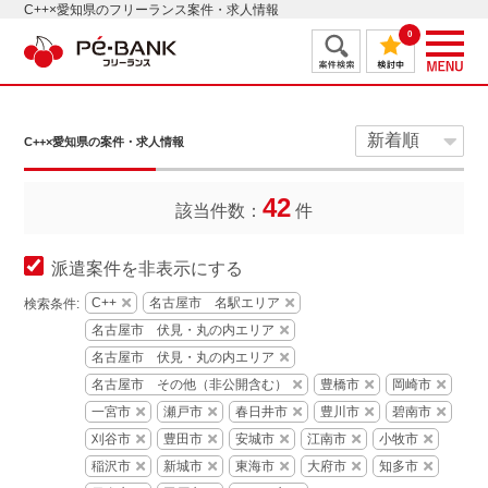
C++×愛知県のフリーランス案件・求人情報
0
C++×愛知県の案件・求人情報
42
該当件数：
件
派遣案件を非表示にする
C++
名古屋市 名駅エリア
検索条件:
名古屋市 伏見・丸の内エリア
名古屋市 伏見・丸の内エリア
名古屋市 その他（非公開含む）
豊橋市
岡崎市
一宮市
瀬戸市
春日井市
豊川市
碧南市
刈谷市
豊田市
安城市
江南市
小牧市
稲沢市
新城市
東海市
大府市
知多市