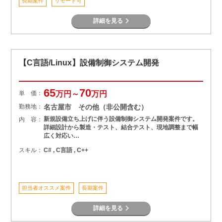
長期案件
リモート可
詳細を見る
【C言語/Linux】設備制御システム開発
65
70
単 価：
万円～
万円
勤務地：
名古屋市 その他（非公開含む）
新規設備立ち上げに伴う設備制御システム開発案件です。
内 容：
詳細設計から製造・テスト、結合テスト、現地調整まで幅
広く対応い…
スキル：
C# , C言語 , C++
担当者オススメ案件
長期案件
詳細を見る