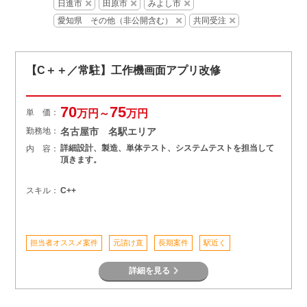
日進市
田原市
みよし市
愛知県 その他（非公開含む）
共同受注
【C＋＋／常駐】工作機画面アプリ改修
70
75
単 価：
万円～
万円
勤務地：
名古屋市 名駅エリア
詳細設計、製造、単体テスト、システムテストを担当して
内 容：
頂きます。
スキル：
C++
担当者オススメ案件
元請け直
長期案件
駅近く
詳細を見る