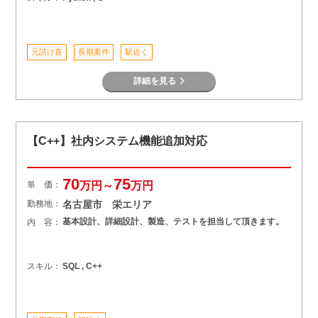
元請け直
長期案件
駅近く
詳細を見る
【C++】社内システム機能追加対応
70
75
単 価：
万円～
万円
勤務地：
名古屋市 栄エリア
基本設計、詳細設計、製造、テストを担当して頂きます。
内 容：
スキル：
SQL , C++