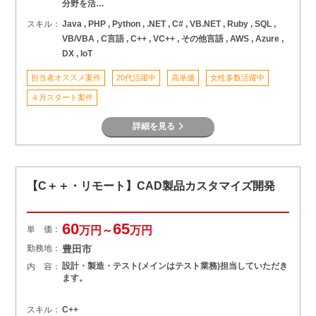
分野を活…
スキル：
Java , PHP , Python , .NET , C# , VB.NET , Ruby , SQL ,
VB/VBA , C言語 , C++ , VC++ , その他言語 , AWS , Azure ,
DX , IoT
担当者オススメ案件
20代活躍中
高単価
女性多数活躍中
４月スタート案件
詳細を見る
【C＋＋・リモート】CAD製品カスタマイズ開発
60
65
単 価：
万円～
万円
勤務地：
豊田市
設計・製造・テスト(メインはテスト業務)担当していただき
内 容：
ます。
スキル：
C++