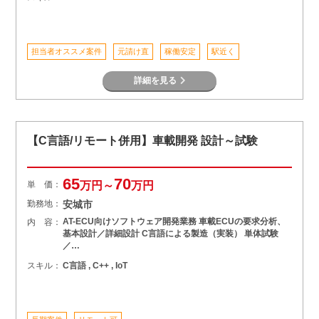
担当者オススメ案件
元請け直
稼働安定
駅近く
詳細を見る
【C言語/リモート併用】車載開発 設計～試験
65
70
単 価：
万円～
万円
勤務地：
安城市
AT-ECU向けソフトウェア開発業務 車載ECUの要求分析、
内 容：
基本設計／詳細設計 C言語による製造（実装） 単体試験
／…
スキル：
C言語 , C++ , IoT