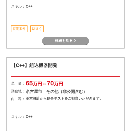
スキル：
C++
長期案件
駅近く
詳細を見る
【C++】組込機器開発
65
70
単 価：
万円～
万円
勤務地：
名古屋市 その他（非公開含む）
基本設計から結合テストをご担当いただきます。
内 容：
スキル：
C++