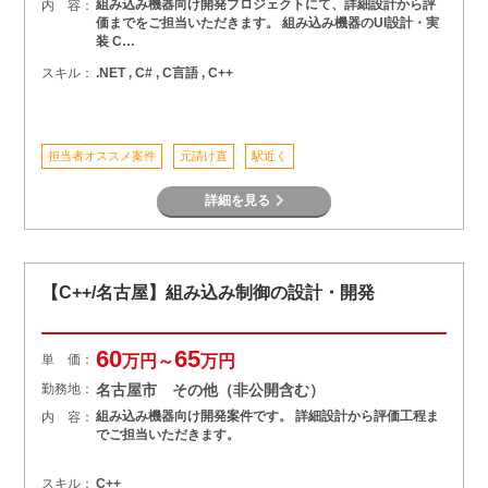
組み込み機器向け開発プロジェクトにて、詳細設計から評
内 容：
価までをご担当いただきます。 組み込み機器のUI設計・実
装 C…
スキル：
.NET , C# , C言語 , C++
担当者オススメ案件
元請け直
駅近く
詳細を見る
【C++/名古屋】組み込み制御の設計・開発
60
65
単 価：
万円～
万円
勤務地：
名古屋市 その他（非公開含む）
組み込み機器向け開発案件です。 詳細設計から評価工程ま
内 容：
でご担当いただきます。
スキル：
C++