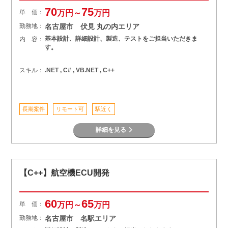
70
75
単 価：
万円～
万円
勤務地：
名古屋市 伏見 丸の内エリア
基本設計、詳細設計、製造、テストをご担当いただきま
内 容：
す。
スキル：
.NET , C# , VB.NET , C++
長期案件
リモート可
駅近く
詳細を見る
【C++】航空機ECU開発
60
65
単 価：
万円～
万円
勤務地：
名古屋市 名駅エリア