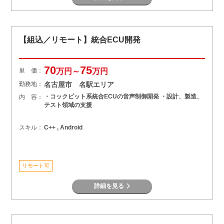
【組込／リモート】統合ECU開発
70
75
単 価：
万円～
万円
勤務地：
名古屋市 名駅エリア
・コックピット系統合ECUの音声制御開発 ・設計、製造、
内 容：
テスト領域の支援
スキル：
C++ , Android
リモート可
詳細を見る