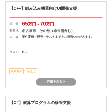
【C++】組み込み機器向けUI開発支援
65
70
単 価：
万円～
万円
勤務地：
名古屋市 その他（非公開含む）
要件定義～開発～テストまでをご担当いただきます。
内 容：
スキル：
C++
長期案件
駅近く
詳細を見る
【C#】演算プログラムの移管支援