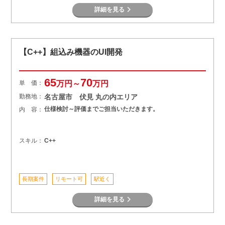
詳細を見る
【C++】組込み機器のUI開発
65
70
単 価：
万円～
万円
勤務地：
名古屋市 伏見 丸の内エリア
仕様検討～評価までご担当いただきます。
内 容：
スキル：
C++
長期案件
リモート可
駅近く
詳細を見る