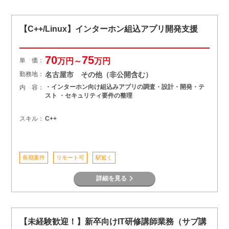
【C++/Linux】インターホン組込アプリ開発支援
70
75
単 価：
万円～
万円
勤務地：
名古屋市 その他（非公開含む）
・インターホン向け組込みアプリの調査・設計・開発・テ
内 容：
スト ・セキュリティ要件の整理
スキル：
C++
長期案件
リモート可
駅近く
詳細を見る
【未経験歓迎！】新卒向けIT研修講師業務（サブ講