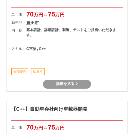
70
75
単 価：
万円～
万円
勤務地：
豊田市
基本設計、詳細設計、製造、テストをご担当いただきま
内 容：
す。
スキル：
C言語 , C++
長期案件
駅近く
詳細を見る
【C++】自動車会社向け車載器開発
70
75
単 価：
万円～
万円