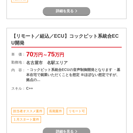
詳細を見る
【リモート／組込／ECU】コックピット系統合EC
U開発
70
75
単 価：
万円～
万円
勤務地：
名古屋市 名駅エリア
・コックピット系統合ECUの音声制御開発となります ・基
内 容：
本在宅で就業いただくことを想定 ※ほぼない想定ですが、
拠点の…
スキル：
C++
担当者オススメ案件
長期案件
リモート可
１月スタート案件
詳細を見る