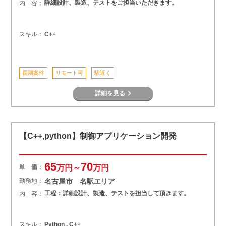
詳細設計、製造、テストをご担当いただきます。
内 容：
スキル：
C++
長期案件
リモート可
駅近く
詳細を見る
【C++,python】制御アプリケーション開発
65
70
単 価：
万円～
万円
勤務地：
名古屋市 名駅エリア
工程：詳細設計、製造、テストを担当して頂きます。
内 容：
スキル：
Python , C++