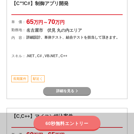
【C⁺⁺/C#】制御アプリ開発
65
70
単 価：
万円～
万円
勤務地：
名古屋市 伏見 丸の内エリア
詳細設計、単体テスト、結合テストを担当して頂きます。
内 容：
スキル：
.NET , C# , VB.NET , C++
長期案件
駅近く
詳細を見る
【C,C++】マイコン組込案件
60秒無料エントリー