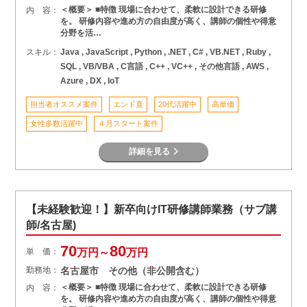
＜概要＞ ■特徴 現場に合わせて、柔軟に設計できる研修
内 容：
を。 研修内容や進め方の自由度が高く、講師の個性や得意
分野を活…
スキル：
Java , JavaScript , Python , .NET , C# , VB.NET , Ruby ,
SQL , VB/VBA , C言語 , C++ , VC++ , その他言語 , AWS ,
Azure , DX , IoT
担当者オススメ案件
エンド直
20代活躍中
高単価
女性多数活躍中
４月スタート案件
詳細を見る
【未経験歓迎！】新卒向けIT研修講師業務（サブ講
師/名古屋)
70
80
単 価：
万円～
万円
勤務地：
名古屋市 その他（非公開含む）
＜概要＞ ■特徴 現場に合わせて、柔軟に設計できる研修
内 容：
を。 研修内容や進め方の自由度が高く、講師の個性や得意