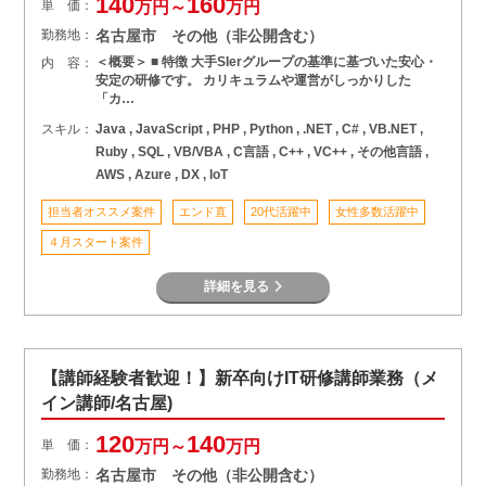
140
160
単 価：
万円～
万円
勤務地：
名古屋市 その他（非公開含む）
＜概要＞ ■ 特徴 大手SIerグループの基準に基づいた安心・
内 容：
安定の研修です。 カリキュラムや運営がしっかりした
「カ…
スキル：
Java , JavaScript , PHP , Python , .NET , C# , VB.NET ,
Ruby , SQL , VB/VBA , C言語 , C++ , VC++ , その他言語 ,
AWS , Azure , DX , IoT
担当者オススメ案件
エンド直
20代活躍中
女性多数活躍中
４月スタート案件
詳細を見る
【講師経験者歓迎！】新卒向けIT研修講師業務（メ
イン講師/名古屋)
120
140
単 価：
万円～
万円
勤務地：
名古屋市 その他（非公開含む）