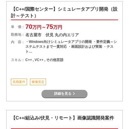
【C++/国際センター】シミュレータアプリ開発（設
計～テスト）
70
75
単 価：
万円～
万円
勤務地：
名古屋市 伏見 丸の内エリア
・Windows向けシミュレータアプリの開発 ・要件定義～シ
内 容：
ステムテストまで一貫対応 ・画面設計および実装 ・テス
ト…
スキル：
C++ , VC++ , その他言語
長期案件
稼働安定
詳細を見る
【C++/組込み/伏見・リモート】画像認識開発案件