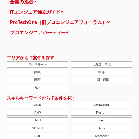
全国の拠点
ITエンジニア独立ガイド
ProTechOne（旧プロエンジニアフォーラム）
プロエンジニアパーティー
エリアからIT案件を探す
フルリモート
北海道・東北
関東
中部
関西
中国・四国
九州
スキルキーワードからIT案件を探す
Java
JavaScript
PHP
Python
.NET
C#
VB.NET
Ruby
SQL
Typescript