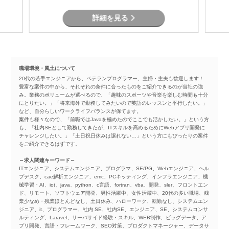
詳細を見る
職場環境・風土について
20代の若手エンジニアから、ベテランプログラマー、主婦・主夫も歓迎します！
豊富な案件の中から、それぞれの条件に合ったものをご紹介できるのが当社の強
み。業務のボリュームが選べるので、「趣味のスポーツや音楽を楽しむ時間も十分
にとりたい。」「将来海外で勤務してみたいので英語のレッスンと平行したい。」
など、自分らしいワークライフバランスが保てます。
案件も様々なので、「前職ではJavaを極めたのでここでも活かしたい。」という方
も、「社内SEとして勤務してきたが、ITスキルを高めるためにWebアプリ開発に
チャレンジしたい。」「土日祝日休みは譲れない…」という方にもぴったりの案件
をご紹介できるはずです。
～求人関連キーワード～
ITエンジニア、システムエンジニア、プログラマ、SE/PG、Webエンジニア、ヘル
プデスク、cae解析エンジニア、emc、PCキッティング、インフラエンジニア、機
械学習・AI、iot、java、python、c言語、fortran、vba、開発、sler、フロントエン
ド、リモート、ソフトウェア開発、男性活躍中、女性活躍中、20代の多い職場、残
業少なめ・残業ほとんどなし、土日休み、ハローワーク、転勤なし、システムエン
ジニア、it、プログラマー、社内 SE、社内SE、エンジニア、SE、システムコンサ
ルティング、Laravel、サーバサイド経験・スキル、WEB制作、ビッグデータ、ア
プリ開発、言語・フレームワーク、SEO対策、プロダクトマネージャー、データサ