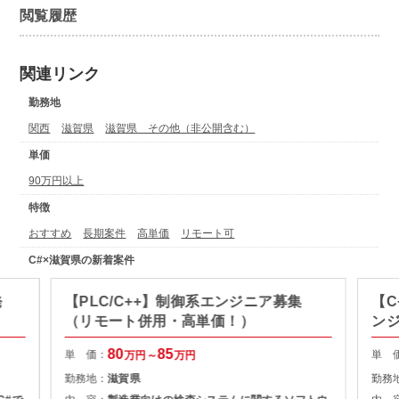
閲覧履歴
関連リンク
勤務地
関西
滋賀県
滋賀県 その他（非公開含む）
単価
90万円以上
特徴
おすすめ
長期案件
高単価
リモート可
C#×滋賀県の新着案件
発
【PLC/C++】制御系エンジニア募集
【C
（リモート併用・高単価！）
ン
価
80
85
単 価：
単 
万円～
万円
勤務地：
滋賀県
勤務