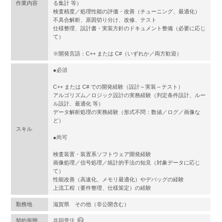
作業内容
る集計 等）
検査精度／処理性能の評価・改善（チューニング、最適化）
不具合解析、原因切り分け、改修、テスト
仕様整理、設計書・実装方針のドキュメント整備（必要に応じ
て）
※開発言語：C++ または C#（いずれか／両方歓迎）
●必須
C++ または C# での開発経験（設計～実装～テスト）
アルゴリズム／ロジック設計の実務経験（判定条件設計、ルー
ル設計、最適化 等）
データ解析処理の実務経験（形式不問：数値／ログ／画像な
ど）
スキル
●尚可
検査装置・装置系ソフトウェア開発経験
画像処理／信号処理／統計的手法の知見（対象データに応じ
て）
性能改善（高速化、メモリ最適化）やデバッグの経験
上流工程（要件整理、仕様策定）の経験
勤務地
滋賀県 その他（非公開含む）
契約形態
共同受注