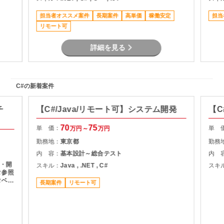
発（C++／C#） 検査機器の制御アルゴリズ
ムの作成・実装 PLCを用いた設備制御および
担当者オススメ案件
長期案件
高単価
稼働安定
担当
動作チューニング 電気図面・構成資料を基に
リモート可
したシステム理解・改修対応 実機を用いたテ
スト・評価および品質改善
詳細を見る
C#の新着案件
チ
【C#/Java/リモート可】システム開発
【C
70
75
単 価：
単 
万円～
万円
勤務地：
東京都
勤務
内 容：
基本設計～総合テスト
内 
・開
スキル：
Java , .NET , C#
スキ
タ参照
タベー
長期案件
リモート可
ールの
生成