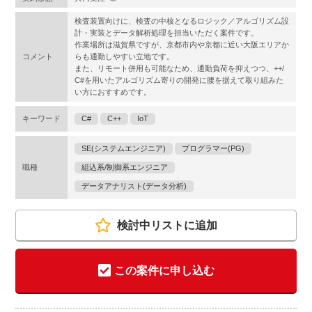
検査装置向けに、検査の中核となるロジック／アルゴリズム設
計・実装とデータ解析処理を担当いただく案件です。
作業場所は滋賀県ですが、京都市内や京都に近い大阪エリアか
コメント
らも通勤しやすい立地です。
また、リモート併用も可能なため、通勤負荷を抑えつつ、++/
C#を用いたアルゴリズム寄りの開発に腰を据えて取り組みた
い方におすすめです。
キーワード
C#
C++
IoT
SE(システムエンジニア)
プログラマー(PG)
職種
組込系/制御系エンジニア
データアナリスト(データ分析)
検討中リストに追加
この案件に申し込む