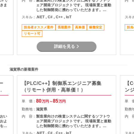
C#で
内 容：
製造業向けの検査システムに関するソフトウ
内 
きま
ェア開発プロジェクトです。 現場装置と連動
した制御開発に携わっていただきます。
Windows環境でのアプリケーション設計・開
スキル：
.NET , C# , C++ , IoT
スキ
発（C++／C#） 検査機器の制御アルゴリズ
ムの作成・実装 PLCを用いた設備制御および
担当者オススメ案件
長期案件
高単価
稼働安定
担当
動作チューニング 電気図面・構成資料を基に
リモート可
したシステム理解・改修対応 実機を用いたテ
スト・評価および品質改善
詳細を見る
滋賀県の新着案件
ー
【PLC/C++】制御系エンジニア募集
【C
可
（リモート併用・高単価！）
ン
価
80
85
単 価：
単 
万円～
万円
勤務地：
滋賀県
勤務
おい
内 容：
製造業向けの検査システムに関するソフトウ
内 
およ
ェア開発プロジェクトです。 現場装置と連動
をご
した制御開発に携わっていただきます。
Windows環境でのアプリケーション設計・開
スキル：
.NET , C# , C++ , IoT
スキ