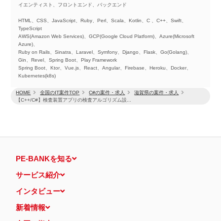
イエンティスト、フロントエンド、バックエンド
HTML、CSS、JavaScript、Ruby、Perl、Scala、Kotlin、C 、C++、Swift、
TypeScript
AWS(Amazon Web Services)、GCP(Google Cloud Platform)、Azure(Microsoft
Azure)、
Ruby on Rails、Sinatra、Laravel、Symfony、Django、Flask、Go(Golang)、
Gin、Revel、Spring Boot、Play Framework
Spring Boot、Ktor、Vue.js、React、Angular、Firebase、Heroku、Docker、
Kubernetes(k8s)
HOME
全国のIT案件TOP
C#の案件・求人
滋賀県の案件・求人
【C++/C#】検査装置アプリの検査アルゴリズム設...
PE-BANKを知る
サービス紹介
インタビュー
新着情報