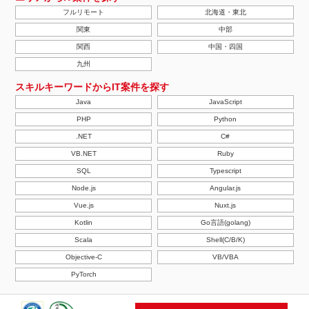
フルリモート
北海道・東北
関東
中部
関西
中国・四国
九州
スキルキーワードからIT案件を探す
Java
JavaScript
PHP
Python
.NET
C#
VB.NET
Ruby
SQL
Typescript
Node.js
Angular.js
Vue.js
Nuxt.js
Kotlin
Go言語(golang)
Scala
Shell(C/B/K)
Objective-C
VB/VBA
PyTorch