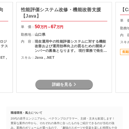
向
性能評価システム改修・機能改善支援
【C
【Java】
単 
50
67
単 価：
万円～
万円
勤務
勤務地：
山口県
内 
ロジ
内 容：
現在運用中の性能評価システムに対する機能
スキ
、テス
改善および運用効率向上の図るための開発メ
ンバーの募集となります。 現行業務で発生し
長期
ている課題を整理し、機能追加を実現しま
NET ,
スキル：
Java , .NET
す。
詳細を見る
職場環境・風土について
20代の若手エンジニアから、ベテランプログラマー、主婦・主夫も歓迎します！
豊富な案件の中から、それぞれの条件に合ったものをご紹介できるのが当社の強
み。業務のボリュームが選べるので、「趣味のスポーツや音楽を楽しむ時間も十分