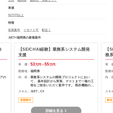
九州
福岡県
福岡市 博多エリア
単価
50万円以上
特徴
長期案件
リモート可
駅近く
.NET×福岡県の新着案件
ト
【SE/C#/AI経験】業務系システム開発
【S
支援
務
53
55
単 価：
単 
万円～
万円
勤務地：
福岡県
勤務
アの
内 容：
業務系システムの開発プロジェクトにおい
内 
て、 基本設計から実装、テストまで一連の工
程をご担当いただく案件です。 既存機能の改
修および追加開発を行いながら、チーム体制
スキル：
.NET , C#
スキ
の中で開発業務を進めていただきます。
長期案件
駅近
詳細を見る