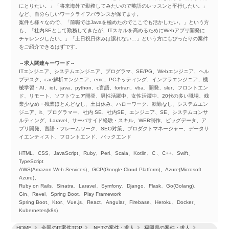
にとりたい。」「将来海外で勤務してみたいので英語のレッスンと平行したい。」
など、自分らしいワークライフバランスが保てます。
案件も様々なので、「前職ではJavaを極めたのでここでも活かしたい。」という方
も、「社内SEとして勤務してきたが、ITスキルを高めるためにWebアプリ開発に
チャレンジしたい。」「土日祝日休みは譲れない…」という方にもぴったりの案件
をご紹介できるはずです。
～求人関連キーワード～
ITエンジニア、システムエンジニア、プログラマ、SE/PG、Webエンジニア、ヘル
プデスク、cae解析エンジニア、emc、PCキッティング、インフラエンジニア、機
械学習・AI、iot、java、python、c言語、fortran、vba、開発、sler、フロントエン
ド、リモート、ソフトウェア開発、男性活躍中、女性活躍中、20代の多い職場、残
業少なめ・残業ほとんどなし、土日休み、ハローワーク、転勤なし、システムエン
ジニア、it、プログラマー、社内 SE、社内SE、エンジニア、SE、システムコンサ
ルティング、Laravel、サーバサイド経験・スキル、WEB制作、ビッグデータ、ア
プリ開発、言語・フレームワーク、SEO対策、プロダクトマネージャー、データサ
イエンティスト、フロントエンド、バックエンド
HTML、CSS、JavaScript、Ruby、Perl、Scala、Kotlin、C 、C++、Swift、
TypeScript
AWS(Amazon Web Services)、GCP(Google Cloud Platform)、Azure(Microsoft
Azure)、
Ruby on Rails、Sinatra、Laravel、Symfony、Django、Flask、Go(Golang)、
Gin、Revel、Spring Boot、Play Framework
Spring Boot、Ktor、Vue.js、React、Angular、Firebase、Heroku、Docker、
Kubernetes(k8s)
HOME
全国のIT案件TOP
.NETの案件・求人
福岡県の案件・求人