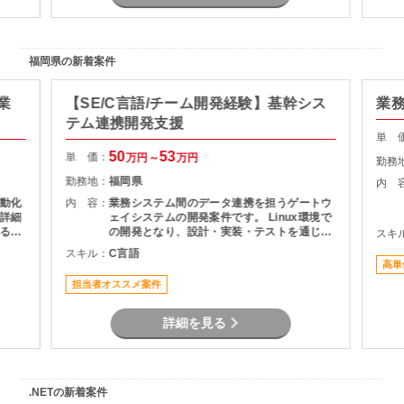
福岡県の新着案件
業
【SE/C言語/チーム開発経験】基幹シス
業
テム連携開発支援
単 
50
53
単 価：
万円～
万円
勤務
勤務地：
福岡県
内 
動化
内 容：
業務システム間のデータ連携を担うゲートウ
詳細
ェイシステムの開発案件です。 Linux環境で
るこ
の開発となり、設計・実装・テストを通じて
スキ
積み
システムの安定稼働を支える役割を担当いた
スキル：
C言語
とし
だきます。 長期案件のため、腰を据えて開発
高単
に携わりたい方におすすめです。
担当者オススメ案件
詳細を見る
.NETの新着案件