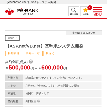
【ASP.net/VB.net】基幹系システム開発
0
案件No：38472-Q04
募集終了
【ASP.net/VB.net】基幹系システム開発
長期案件
リモート可
駅近く
契約金額(税抜)
500,000
600,000
￥
/月～￥
/月
作業内容
詳細設計からテストまでをご担当いただきます。
スキル
ASP.net、VB.netによるシステム開発のご経験
勤務地
福岡市 博多エリア
契約形態
共同受注