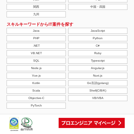
関西
中国・四国
九州
スキルキーワードからIT案件を探す
Java
JavaScript
PHP
Python
.NET
C#
VB.NET
Ruby
SQL
Typescript
Node.js
Angular.js
Vue.js
Nuxt.js
Kotlin
Go言語(golang)
Scala
Shell(C/B/K)
Objective-C
VB/VBA
PyTorch