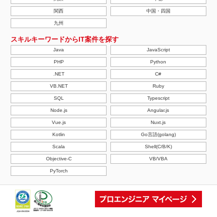
関西
中国・四国
九州
スキルキーワードからIT案件を探す
Java
JavaScript
PHP
Python
.NET
C#
VB.NET
Ruby
SQL
Typescript
Node.js
Angular.js
Vue.js
Nuxt.js
Kotlin
Go言語(golang)
Scala
Shell(C/B/K)
Objective-C
VB/VBA
PyTorch