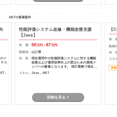
.NETの新着案件
向
性能評価システム改修・機能改善支援
【C
【Java】
単 
50
67
単 価：
万円～
万円
勤務
勤務地：
山口県
内 
ロジ
内 容：
現在運用中の性能評価システムに対する機能
スキ
、テス
改善および運用効率向上の図るための開発メ
ンバーの募集となります。 現行業務で発生し
長期
ている課題を整理し、機能追加を実現しま
NET ,
スキル：
Java , .NET
す。
詳細を見る