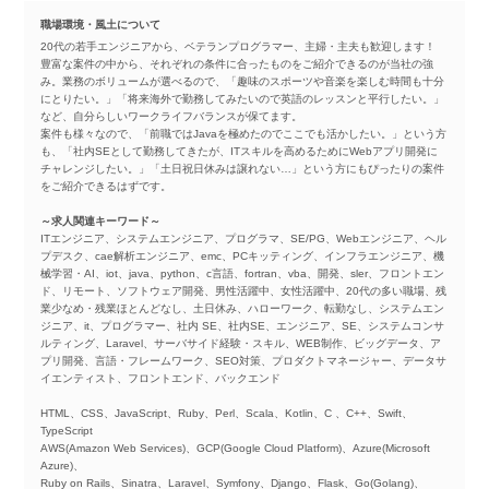
職場環境・風土について
20代の若手エンジニアから、ベテランプログラマー、主婦・主夫も歓迎します！
豊富な案件の中から、それぞれの条件に合ったものをご紹介できるのが当社の強
み。業務のボリュームが選べるので、「趣味のスポーツや音楽を楽しむ時間も十分
にとりたい。」「将来海外で勤務してみたいので英語のレッスンと平行したい。」
など、自分らしいワークライフバランスが保てます。
案件も様々なので、「前職ではJavaを極めたのでここでも活かしたい。」という方
も、「社内SEとして勤務してきたが、ITスキルを高めるためにWebアプリ開発に
チャレンジしたい。」「土日祝日休みは譲れない…」という方にもぴったりの案件
をご紹介できるはずです。
～求人関連キーワード～
ITエンジニア、システムエンジニア、プログラマ、SE/PG、Webエンジニア、ヘル
プデスク、cae解析エンジニア、emc、PCキッティング、インフラエンジニア、機
械学習・AI、iot、java、python、c言語、fortran、vba、開発、sler、フロントエン
ド、リモート、ソフトウェア開発、男性活躍中、女性活躍中、20代の多い職場、残
業少なめ・残業ほとんどなし、土日休み、ハローワーク、転勤なし、システムエン
ジニア、it、プログラマー、社内 SE、社内SE、エンジニア、SE、システムコンサ
ルティング、Laravel、サーバサイド経験・スキル、WEB制作、ビッグデータ、ア
プリ開発、言語・フレームワーク、SEO対策、プロダクトマネージャー、データサ
イエンティスト、フロントエンド、バックエンド
HTML、CSS、JavaScript、Ruby、Perl、Scala、Kotlin、C 、C++、Swift、
TypeScript
AWS(Amazon Web Services)、GCP(Google Cloud Platform)、Azure(Microsoft
Azure)、
Ruby on Rails、Sinatra、Laravel、Symfony、Django、Flask、Go(Golang)、