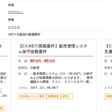
単価
50万円以上
特徴
おすすめ
.NET×大阪府の新着案件
師
【C#.NET/長期案件】販売管理システ
【C
ム保守改善案件
支
60
65
単 価：
単 
万円～
万円
勤務地：
大阪府
勤務
に設計
内 容：
・販売管理システム（C#・VB.NET）の保守
内 
由度が
および改善業務を担当いただきます。 ・要件
すい
確認から開発、テスト、リリースまで一連の
工程に携わり、既存システムの改修や機能追
 ,
スキル：
.NET , C# , VB.NET
スキ
の理解
加対応を行います。 ・幅広いフェーズに関わ
 ,
るため、主体的に動きながらシステム全体を
 , DX
担当者オススメ案件
稼働安定
駅近く
長期
増加
理解し、安定運用に貢献していただきます。
安定
もちろ
価
れる