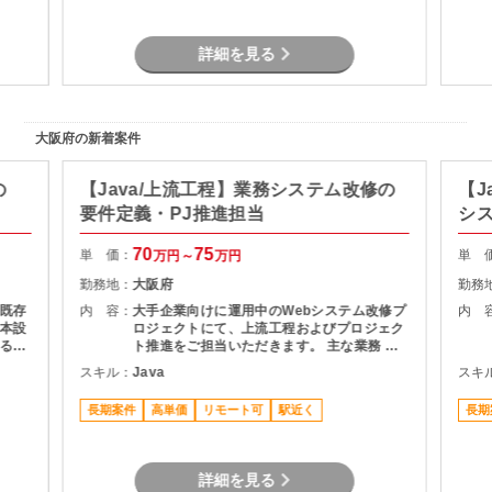
主な業
疑応
詳細を見る
ュー
バック
ャー
講師未
大阪府の新着案件
の講
の
【Java/上流工程】業務システム改修の
【J
要件定義・PJ推進担当
シ
70
75
単 価：
単 
万円～
万円
勤務地：
大阪府
勤務
既存
内 容：
大手企業向けに運用中のWebシステム改修プ
内 
本設
ロジェクトにて、上流工程およびプロジェク
る予
ト推進をご担当いただきます。 主な業務 ・
利用部門との要件整理・ヒアリング ・現行シ
スキル：
Java
スキ
ステムの仕様調査・影響分析 ・基本設計書の
作成 ・開発工数の算出および提案資料作成
長期案件
高単価
リモート可
駅近く
長期
・スケジュール管理・課題管理 ・関係者との
折衝・調整業務 プロジェクト推進支援
詳細を見る