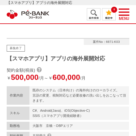
【スマホアプリ】アプリの海外展開対応
0
案件No：6871-K03
募集終了
【スマホアプリ】アプリの海外展開対応
契約金額(税抜)
500,000
600,000
￥
/月～￥
/月
既存のシステム（日本向け）の海外向けのローカライズ。
作業内容
言語の変更、税制対応など必要改修の洗い出しをおこなって頂
きます。
C#、Android(Java)、iOS(Objective-C)
スキル
SSIS（スマホアプリ開発経験者）
勤務地
大阪市 京橋・OBPエリア
契約形態
共同受注