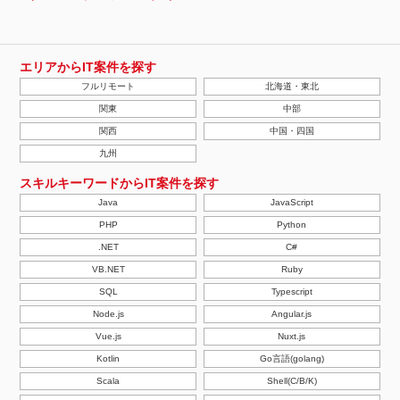
エリアからIT案件を探す
フルリモート
北海道・東北
関東
中部
関西
中国・四国
九州
スキルキーワードからIT案件を探す
Java
JavaScript
PHP
Python
.NET
C#
VB.NET
Ruby
SQL
Typescript
Node.js
Angular.js
Vue.js
Nuxt.js
Kotlin
Go言語(golang)
Scala
Shell(C/B/K)