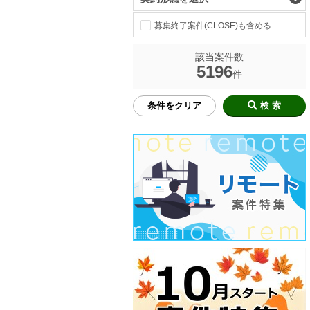
募集終了案件(CLOSE)も含める
該当案件数
5196
件
条件をクリア
検 索