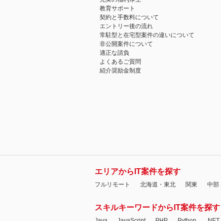
教育サポート
契約と手数料について
エントリー後の流れ
常駐型と在宅型案件の違いについて
非公開案件について
適正な請負
よくあるご質問
紹介奨励金制度
エリアからIT案件を探す
フルリモート
北海道・東北
関東
中部
スキルキーワードからIT案件を探す
Java
JavaScript
PHP
Python
.NET