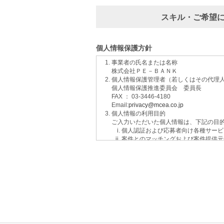
スキル・ご希望
個人情報保護方針
事業者の氏名または名称
株式会社ＰＥ－ＢＡＮＫ
個人情報保護管理者（若しくはその代理
個人情報保護推進委員会 委員長
FAX ： 03-3446-4180
Email:
privacy@mcea.co.jp
個人情報の利用目的
ご入力いただいた個人情報は、下記の目
個人認証および応募者向け各種サービ
案件とのマッチングおよび案件提供元
イベントおよび各種お知らせ等の情報
サービスに関するご意見、お問い合わ
ご要望の分析、各種統計データの算出
適性診断等の実施
当社運営のウェブサイト訪問前にクリ
個人情報の第三者提供について
取得した個人情報は法令等による場合を
個人情報の取扱いの委託について
取得した個人情報の取扱いの全部又は、