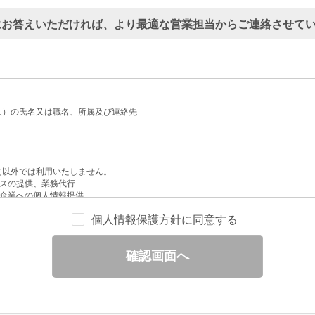
にお答えいただければ、より最適な営業担当からご連絡させて
人）の氏名又は職名、所属及び連絡先
的以外では利用いたしません。
スの提供、業務代行
企業への個人情報提供
配信
個人情報保護方針に同意する
せへの回答
と分析
確認画面へ
ックされている広告の情報（クリック日や広告掲載サイトなど）を取得のうえ、情
除いて第三者に提供することはありません。
一部を、利用目的の範囲内で委託することがあります。