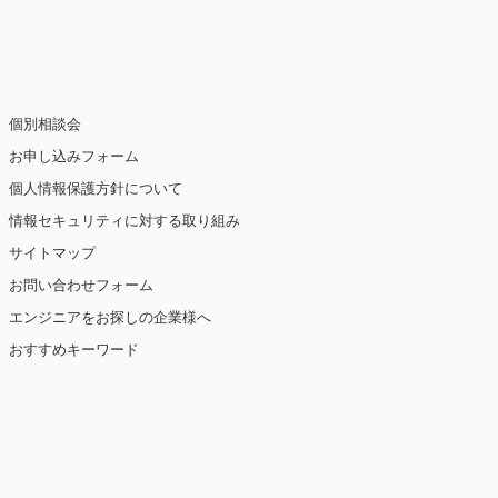
止・消去および第三者への提供の停止（「開
個別相談会
お申し込みフォーム
個人情報保護方針について
情報セキュリティに対する取り組み
ト閲覧情報などをもとにユーザーの興味・関
eを使用しています（ただし、個人を特定・識
サイトマップ
お問い合わせフォーム
を講じます。
エンジニアをお探しの企業様へ
おすすめキーワード
【2019年10月7日 改訂】