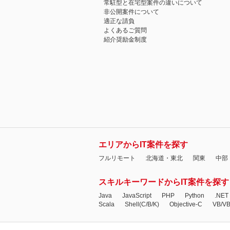
常駐型と在宅型案件の違いについて
非公開案件について
適正な請負
よくあるご質問
紹介奨励金制度
エリアからIT案件を探す
フルリモート
北海道・東北
関東
中部
スキルキーワードからIT案件を探す
Java
JavaScript
PHP
Python
.NET
Scala
Shell(C/B/K)
Objective-C
VB/V