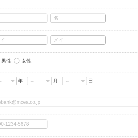
男性
女性
年
月
日