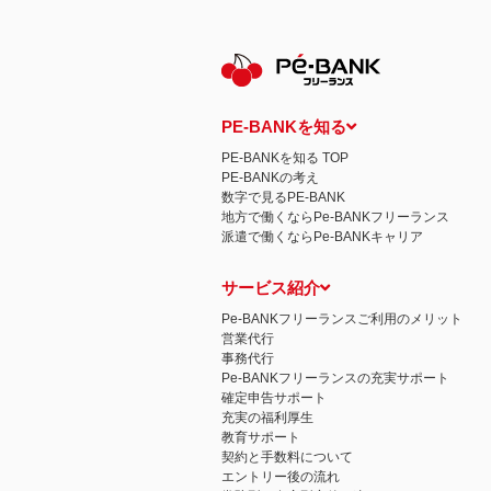
保有個人データの開示等および問い合わ
ご本人からの求めにより、当社が保有す
示等」といいます。）に応じます。
開示等に応ずる窓口は、下記 個人情報
認定個人情報保護団体の名称および、苦
認定個人情報保護団体の名称
一般社団法人日本個人情報管理協会（JAP
PE-BANKを知る
苦情の解決の申出先
相談・苦情受付窓口
PE-BANKを知る TOP
住所 〒108-0074 東京都港区高輪二
PE-BANKの考え
TEL： 03-6311-7161 FAX： 03-4415-2
数字で見るPE-BANK
本人が容易に認識できない方法による個
地方で働くならPe-BANKフリーランス
当ウェブサイトでは、広告配信事業者が
派遣で働くならPe-BANKキャリア
心にあわせて広告を配信する広告手法）を
別できるような情報は一切含まれており
個人情報の安全管理措置について
サービス紹介
取得した個人情報については、漏洩、減
当社の個人情報の取扱いに関する苦情、
Pe-BANKフリーランスご利用のメリット
株式会社ＰＥ－ＢＡＮＫ 個人情報相談
営業代行
FAX：03-3446-4180
事務代行
Email：
privacy@mcea.co.jp
Pe-BANKフリーランスの充実サポート
確定申告サポート
充実の福利厚生
教育サポート
契約と手数料について
エントリー後の流れ