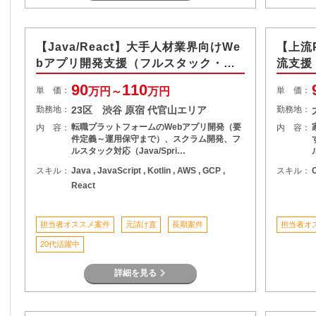
【Java/React】大手人材業界向けWe
【上流
bアプリ開発支援（フルスタック・BE
流支援
寄り）
90
110
単 価：
万円～
万円
単 価：
勤務地：
23区 渋谷 原宿 代官山エリア
勤務地：
転職プラットフォームのWebアプリ開発（要
内 容：
内 容：
件定義～運用保守まで）、スクラム開発、フ
ルスタック対応（Java/Spri…
スキル：
Java , JavaScript , Kotlin , AWS , GCP ,
スキル：
React
担当者オススメ案件
元請け直
長期案件
担当者オ
20代活躍中
詳細を見る