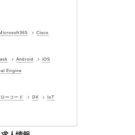
Microsoft365
Cisco
lask
Android
iOS
al Engine
/ローコード
DX
IoT
・求人情報