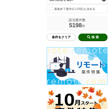
募集終了案件(CLOSE)も含める
該当案件数
5198
件
条件をクリア
検 索