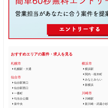
おすすめエリアの案件・求人を見る
札幌市
横浜市
札幌駅・大通
横浜駅
関内・桜木町
仙台市
みなとみらい
仙台駅東口
新横浜
仙台駅西口
川崎市
一番町
勾当台公園
川崎駅
泉中央
新川崎・武蔵小杉