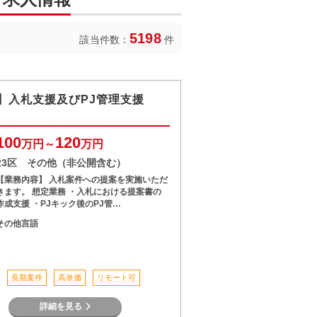
5198
該当件数：
件
】入札支援及びPJ管理支援
100
120
万円～
万円
23区 その他（非公開含む）
【業務内容】 入札案件への提案を実施いただ
きます。 想定業務 ・入札における提案書の
作成支援 ・PJキック後のPJ管…
その他言語
長期案件
高単価
リモート可
詳細を見る