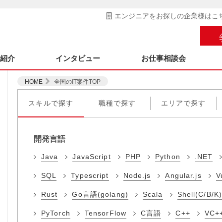
エンジニアをお探しの企業様はこ
ス紹介
インタビュー
お仕事相談会
HOME
全国のIT案件TOP
スキルで探す
職種で探す
エリアで探す
開発言語
Java
JavaScript
PHP
Python
.NET
SQL
Typescript
Node.js
Angular.js
V
Rust
Go言語(golang)
Scala
Shell(C/B/K)
PyTorch
TensorFlow
C言語
C++
VC+