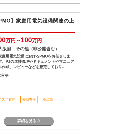
PMO】家庭用電気設備関連の上
90
100
万円～
万円
大阪府 その他（非公開含む）
家庭用電気設備におけるPMOをお任せしま
す。PJの進捗管理やドキュメントやマニュア
ル作成、レビューなどを想定しており…
C言語
ススメ案件
長期案件
高単価
詳細を見る