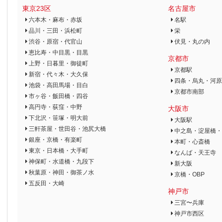
東京23区
名古屋市
六本木・麻布・赤坂
名駅
品川・三田・浜松町
栄
渋谷・原宿・代官山
伏見・丸の内
恵比寿・中目黒・目黒
京都市
上野・日暮里・御徒町
京都駅
新宿・代々木・大久保
四条・烏丸・河原
池袋・高田馬場・目白
京都市南部
市ヶ谷・飯田橋・四谷
高円寺・荻窪・中野
大阪市
下北沢・笹塚・明大前
大阪駅
三軒茶屋・世田谷・池尻大橋
中之島・淀屋橋・
銀座・京橋・有楽町
本町・心斎橋
東京・日本橋・大手町
なんば・天王寺
神保町・水道橋・九段下
新大阪
秋葉原・神田・御茶ノ水
京橋・OBP
五反田・大崎
神戸市
三宮〜兵庫
神戸市西区