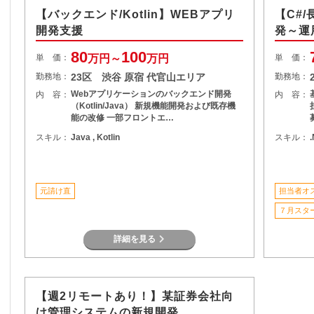
【バックエンド/Kotlin】WEBアプリ
【C#
開発支援
発～運
80
100
単 価：
万円～
万円
単 価：
勤務地：
23区 渋谷 原宿 代官山エリア
勤務地：
Webアプリケーションのバックエンド開発
内 容：
内 容：
（Kotlin/Java） 新規機能開発および既存機
能の改修 一部フロントエ…
スキル：
Java , Kotlin
スキル：
元請け直
担当者オ
７月スタ
詳細を見る
【週2リモートあり！】某証券会社向
け管理システムの新規開発