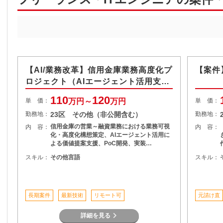
【AI/業務改革】信用金庫業務高度化プ
【案件
ロジェクト（AIエージェント活用支
援）
110
120
単 価：
万円～
万円
単 価：
勤務地：
23区 その他（非公開含む）
勤務地：
信用金庫の営業～融資業務における業務可視
内 容：
内 容：
化・高度化構想策定、AIエージェント活用に
よる価値提案支援、PoC開発、実装…
スキル：
その他言語
スキル：
長期案件
最新技術
リモート可
元請け直
詳細を見る