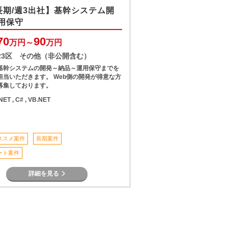
/長期/週3出社】基幹システム開
用保守
70
90
万円～
万円
23区 その他（非公開含む）
基幹システムの開発～納品～運用保守までを
担当いただきます。 Web側の開発が得意な方
募集しております。
.NET , C# , VB.NET
ススメ案件
長期案件
ート案件
詳細を見る