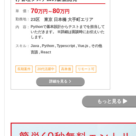
70
80
単 価：
万円～
万円
勤務地：
23区 東京 日本橋 大手町エリア
Pythonで基本設計からテストまでを担当して
内 容：
いただきます。 ※詳細は面談時にお伝えいた
します。
スキル：
Java , Python , Typescript , Vue.js , その他
言語 , React
長期案件
20代活躍中
高単価
リモート可
詳細を見る
もっと見る