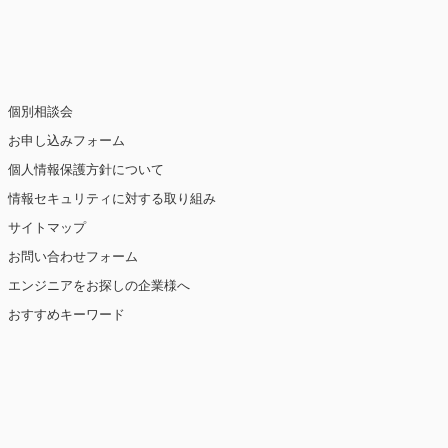
止・消去および第三者への提供の停止（「開
個別相談会
お申し込みフォーム
個人情報保護方針について
情報セキュリティに対する取り組み
ト閲覧情報などをもとにユーザーの興味・関
eを使用しています（ただし、個人を特定・識
サイトマップ
お問い合わせフォーム
を講じます。
エンジニアをお探しの企業様へ
おすすめキーワード
【2019年10月7日 改訂】