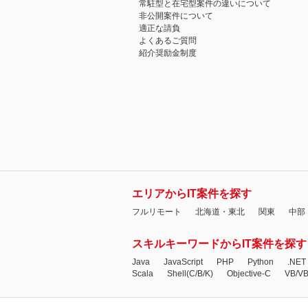
常駐型と在宅型案件の違いについて
非公開案件について
適正な請負
よくあるご質問
紹介奨励金制度
エリアからIT案件を探す
フルリモート
北海道・東北
関東
中部
スキルキーワードからIT案件を探す
Java
JavaScript
PHP
Python
.NET
Scala
Shell(C/B/K)
Objective-C
VB/V