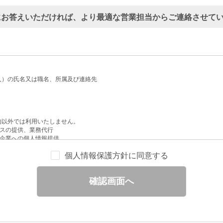
にお答えいただければ、より最適な営業担当からご連絡させて
人）の氏名又は職名、所属及び連絡先
的以外では利用いたしません。
スの提供、業務代行
企業への個人情報提供
配信
個人情報保護方針に同意する
せへの回答
と分析
確認画面へ
ックされている広告の情報（クリック日や広告掲載サイトなど）を取得のうえ、情
除いて第三者に提供することはありません。
一部を、利用目的の範囲内で委託することがあります。