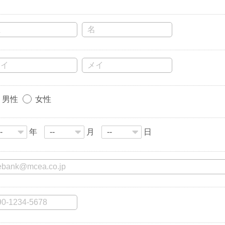
男性
女性
年
月
日