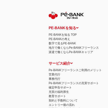
保有個人データの開示等および問い合わ
ご本人からの求めにより、当社が保有す
示等」といいます。）に応じます。
開示等に応ずる窓口は、下記 個人情報
認定個人情報保護団体の名称および、苦
認定個人情報保護団体の名称
一般社団法人日本個人情報管理協会（JAP
PE-BANKを知る
苦情の解決の申出先
相談・苦情受付窓口
PE-BANKを知る TOP
住所 〒108-0074 東京都港区高輪二
PE-BANKの考え
TEL： 03-6311-7161 FAX： 03-4415-2
数字で見るPE-BANK
本人が容易に認識できない方法による個
地方で働くならPe-BANKフリーランス
当ウェブサイトでは、広告配信事業者が
派遣で働くならPe-BANKキャリア
心にあわせて広告を配信する広告手法）を
別できるような情報は一切含まれており
個人情報の安全管理措置について
サービス紹介
取得した個人情報については、漏洩、減
当社の個人情報の取扱いに関する苦情、
Pe-BANKフリーランスご利用のメリット
株式会社ＰＥ－ＢＡＮＫ 個人情報相談
営業代行
FAX：03-3446-4180
事務代行
Email：
privacy@mcea.co.jp
Pe-BANKフリーランスの充実サポート
確定申告サポート
充実の福利厚生
教育サポート
契約と手数料について
エントリー後の流れ