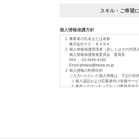
スキル・ご希望
個人情報保護方針
事業者の氏名または名称
株式会社ＰＥ－ＢＡＮＫ
個人情報保護管理者（若しくはその代理
個人情報保護推進委員会 委員長
FAX ： 03-3446-4180
Email:
privacy@mcea.co.jp
個人情報の利用目的
ご入力いただいた個人情報は、下記の目
個人認証および応募者向け各種サービ
案件とのマッチングおよび案件提供元
イベントおよび各種お知らせ等の情報
サービスに関するご意見、お問い合わ
ご要望の分析、各種統計データの算出
適性診断等の実施
当社運営のウェブサイト訪問前にクリ
個人情報の第三者提供について
取得した個人情報は法令等による場合を
個人情報の取扱いの委託について
取得した個人情報の取扱いの全部又は、