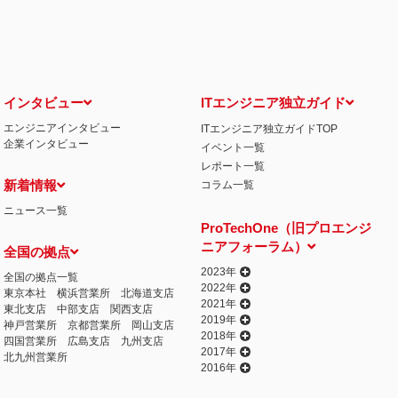
せ窓口について
る保有個人データの利用目的の通知・開示・内容の訂正・追加または削除・利用の停
相談窓口になります。
情の解決の申出先
iCO）
インタビュー
ITエンジニア独立ガイド
エンジニアインタビュー
ITエンジニア独立ガイドTOP
丁目15番8号 グレイスビル泉岳寺前
企業インタビュー
イベント一覧
032
人情報の取得
レポート一覧
提供するプログラムを利用し、特定のサイトにおいて行動ターゲティング広告（サイ
新着情報
コラム一覧
行っております。 その際、ユーザーのサイト訪問履歴情報を採取するためCooki
ニュース一覧
ません）。
ProTechOne（旧プロエンジ
失またはき損の防止と是正、その他個人情報の安全管理のために必要かつ適切な措置
ニアフォーラム）
全国の拠点
相談等の問合せ先
窓口
2023年
全国の拠点一覧
2022年
東京本社
横浜営業所
北海道支店
2021年
東北支店
中部支店
関西支店
2019年
神戸営業所
京都営業所
岡山支店
2018年
四国営業所
広島支店
九州支店
2017年
北九州営業所
2016年