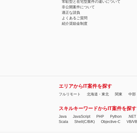
常駐型と在宅型案件の違いについて
非公開案件について
適正な請負
よくあるご質問
紹介奨励金制度
エリアからIT案件を探す
フルリモート
北海道・東北
関東
中部
スキルキーワードからIT案件を探す
Java
JavaScript
PHP
Python
.NET
Scala
Shell(C/B/K)
Objective-C
VB/V