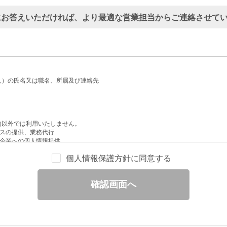
にお答えいただければ、より最適な営業担当からご連絡させて
人）の氏名又は職名、所属及び連絡先
的以外では利用いたしません。
スの提供、業務代行
企業への個人情報提供
配信
個人情報保護方針に同意する
せへの回答
と分析
確認画面へ
ックされている広告の情報（クリック日や広告掲載サイトなど）を取得のうえ、情
除いて第三者に提供することはありません。
一部を、利用目的の範囲内で委託することがあります。