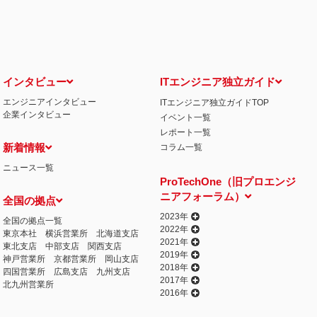
せ窓口について
る保有個人データの利用目的の通知・開示・内容の訂正・追加または削除・利用の停
相談窓口になります。
情の解決の申出先
iCO）
インタビュー
ITエンジニア独立ガイド
エンジニアインタビュー
ITエンジニア独立ガイドTOP
丁目15番8号 グレイスビル泉岳寺前
企業インタビュー
イベント一覧
032
人情報の取得
レポート一覧
提供するプログラムを利用し、特定のサイトにおいて行動ターゲティング広告（サイ
新着情報
コラム一覧
行っております。 その際、ユーザーのサイト訪問履歴情報を採取するためCooki
ニュース一覧
ません）。
ProTechOne（旧プロエンジ
失またはき損の防止と是正、その他個人情報の安全管理のために必要かつ適切な措置
ニアフォーラム）
全国の拠点
相談等の問合せ先
窓口
2023年
全国の拠点一覧
2022年
東京本社
横浜営業所
北海道支店
2021年
東北支店
中部支店
関西支店
2019年
神戸営業所
京都営業所
岡山支店
2018年
四国営業所
広島支店
九州支店
2017年
北九州営業所
2016年