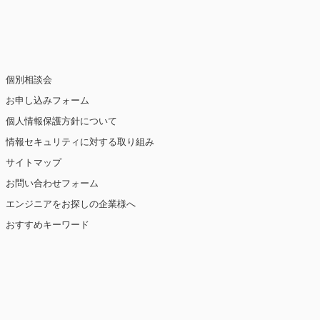
止・消去および第三者への提供の停止（「開
個別相談会
お申し込みフォーム
個人情報保護方針について
情報セキュリティに対する取り組み
ト閲覧情報などをもとにユーザーの興味・関
eを使用しています（ただし、個人を特定・識
サイトマップ
お問い合わせフォーム
を講じます。
エンジニアをお探しの企業様へ
おすすめキーワード
【2019年10月7日 改訂】