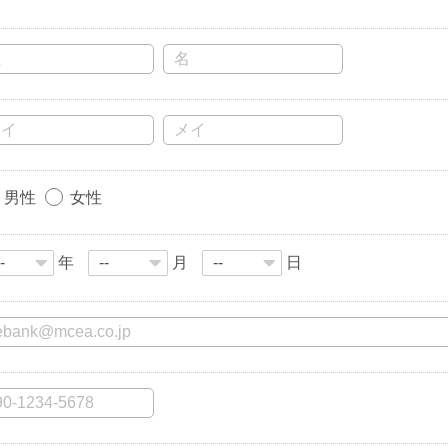
男性
女性
年
月
日