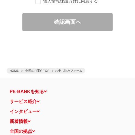
個人情報保護方針に同意する
ご要望の分析、各種統計データの算出と分析
適性診断等の実施
当社運営のウェブサイト訪問前にクリックされている広告の情
報（クリック日や広告掲載サイトなど）を取得のうえ、情報と
確認画面へ
照合して広告効果を測定
個人情報の第三者提供について
取得した個人情報は法令等による場合を除いて第三者に提供するこ
とはありません。
個人情報の取扱いの委託について
取得した個人情報の取扱いの全部又は、一部を、利用目的の範囲内
で委託することがあります。
保有個人データの開示等および問い合わせ窓口について
ご本人からの求めにより、当社が保有する保有個人データの利用目
HOME
的の通知・開示・内容の訂正・追加または削除・利用の停止・消去
全国のIT案件TOP
お申し込みフォーム
および第三者への提供の停止（「開示等」といいます。）に応じま
す。
開示等に応ずる窓口は、下記 個人情報相談窓口になります。
PE-BANKを知る
認定個人情報保護団体の名称および、苦情の解決の申出先
認定個人情報保護団体の名称
サービス紹介
一般社団法人日本個人情報管理協会（JAPiCO）
苦情の解決の申出先
インタビュー
相談・苦情受付窓口
住所 〒108-0074 東京都港区高輪二丁目15番8号 グレイスビ
新着情報
ル泉岳寺前
TEL： 03-6311-7161 FAX： 03-4415-2032
全国の拠点
本人が容易に認識できない方法による個人情報の取得