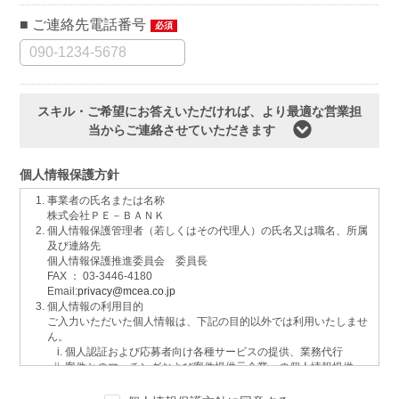
ご連絡先電話番号
必須
スキル・ご希望にお答えいただければ、より最適な営業担
当からご連絡させていただきます
個人情報保護方針
事業者の氏名または名称
株式会社ＰＥ－ＢＡＮＫ
個人情報保護管理者（若しくはその代理人）の氏名又は職名、所属
及び連絡先
個人情報保護推進委員会 委員長
FAX ： 03-3446-4180
Email:
privacy@mcea.co.jp
個人情報の利用目的
ご入力いただいた個人情報は、下記の目的以外では利用いたしませ
ん。
個人認証および応募者向け各種サービスの提供、業務代行
案件とのマッチングおよび案件提供元企業への個人情報提供
イベントおよび各種お知らせ等の情報配信
サービスに関するご意見、お問い合わせへの回答