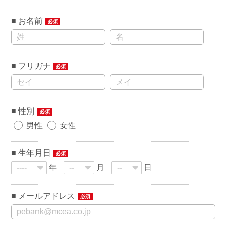
お名前
必須
フリガナ
必須
性別
必須
男性
女性
生年月日
必須
年
月
日
メールアドレス
必須