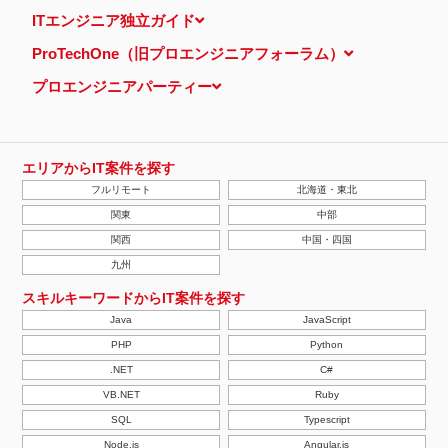
当ウェブサイトでは、広告配信事業者が提供するプログラムを利用
ITエンジニア独立ガイド
し、特定のサイトにおいて行動ターゲティング広告（サイト閲覧情
報などをもとにユーザーの興味・関心にあわせて広告を配信する広
ProTechOne（旧プロエンジニアフォーラム）
告手法）を行っております。 その際、ユーザーのサイト訪問履歴
情報を採取するためCookieを使用しています（ただし、個人を特
プロエンジニアパーティー
定・識別できるような情報は一切含まれておりません）。
個人情報の安全管理措置について
取得した個人情報については、漏洩、減失またはき損の防止と是
正、その他個人情報の安全管理のために必要かつ適切な措置を講じ
ます。
エリアからIT案件を探す
当社の個人情報の取扱いに関する苦情、相談等の問合せ先
フルリモート
北海道・東北
株式会社ＰＥ－ＢＡＮＫ 個人情報相談窓口
FAX：03-3446-4180
関東
中部
Email：
privacy@mcea.co.jp
関西
中国・四国
【2019年10月7日 改訂】
九州
スキルキーワードからIT案件を探す
Java
JavaScript
PHP
Python
.NET
C#
VB.NET
Ruby
SQL
Typescript
Node.js
Angular.js