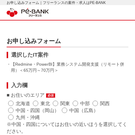
お申し込みフォーム｜フリーランスの案件・求人はPE-BANK
お申し込みフォーム
選択したIT案件
・【Redmine・PowerBI】業務システム開発支援（リモート併
用）
65万円～70万円
入力欄
お住いのエリア
必須
北海道
東北
関東
中部
関西
中国・四国（岡山）
中国（広島）
九州・沖縄
※中国・四国についてはお住いの近いほうを選択してく
ださい。