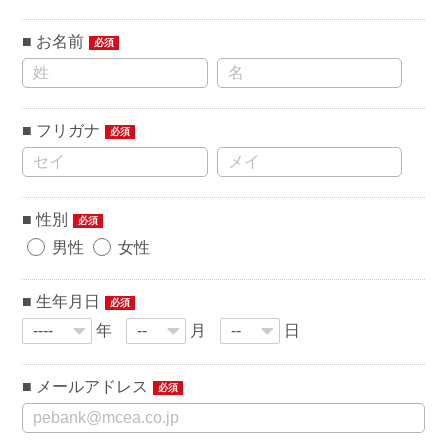
お名前
必須
フリガナ
必須
性別
必須
男性
女性
生年月日
必須
年
月
日
メールアドレス
必須