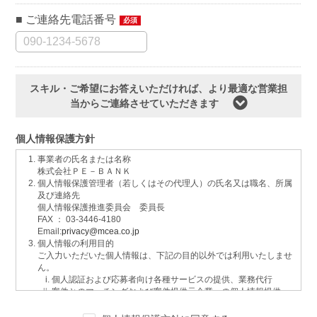
ご連絡先電話番号
必須
スキル・ご希望にお答えいただければ、より最適な営業担
当からご連絡させていただきます
個人情報保護方針
事業者の氏名または名称
株式会社ＰＥ－ＢＡＮＫ
個人情報保護管理者（若しくはその代理人）の氏名又は職名、所属
及び連絡先
個人情報保護推進委員会 委員長
FAX ： 03-3446-4180
Email:
privacy@mcea.co.jp
個人情報の利用目的
ご入力いただいた個人情報は、下記の目的以外では利用いたしませ
ん。
個人認証および応募者向け各種サービスの提供、業務代行
案件とのマッチングおよび案件提供元企業への個人情報提供
イベントおよび各種お知らせ等の情報配信
サービスに関するご意見、お問い合わせへの回答