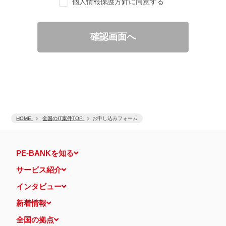
個人情報保護方針に同意する
ご要望の分析、各種統計データの算出と分析
適性診断等の実施
当社運営のウェブサイト訪問前にクリックされている広告の情
報（クリック日や広告掲載サイトなど）を取得のうえ、情報と
確認画面へ
照合して広告効果を測定
個人情報の第三者提供について
取得した個人情報は法令等による場合を除いて第三者に提供するこ
とはありません。
個人情報の取扱いの委託について
取得した個人情報の取扱いの全部又は、一部を、利用目的の範囲内
で委託することがあります。
保有個人データの開示等および問い合わせ窓口について
ご本人からの求めにより、当社が保有する保有個人データの利用目
HOME
的の通知・開示・内容の訂正・追加または削除・利用の停止・消去
全国のIT案件TOP
お申し込みフォーム
および第三者への提供の停止（「開示等」といいます。）に応じま
す。
開示等に応ずる窓口は、下記 個人情報相談窓口になります。
PE-BANKを知る
認定個人情報保護団体の名称および、苦情の解決の申出先
認定個人情報保護団体の名称
サービス紹介
一般社団法人日本個人情報管理協会（JAPiCO）
苦情の解決の申出先
インタビュー
相談・苦情受付窓口
住所 〒108-0074 東京都港区高輪二丁目15番8号 グレイスビ
新着情報
ル泉岳寺前
TEL： 03-6311-7161 FAX： 03-4415-2032
全国の拠点
本人が容易に認識できない方法による個人情報の取得