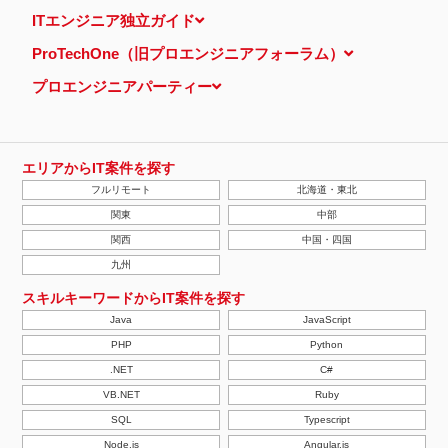
当ウェブサイトでは、広告配信事業者が提供するプログラムを利用
ITエンジニア独立ガイド
し、特定のサイトにおいて行動ターゲティング広告（サイト閲覧情
報などをもとにユーザーの興味・関心にあわせて広告を配信する広
ProTechOne（旧プロエンジニアフォーラム）
告手法）を行っております。 その際、ユーザーのサイト訪問履歴
情報を採取するためCookieを使用しています（ただし、個人を特
プロエンジニアパーティー
定・識別できるような情報は一切含まれておりません）。
個人情報の安全管理措置について
取得した個人情報については、漏洩、減失またはき損の防止と是
正、その他個人情報の安全管理のために必要かつ適切な措置を講じ
ます。
エリアからIT案件を探す
当社の個人情報の取扱いに関する苦情、相談等の問合せ先
フルリモート
北海道・東北
株式会社ＰＥ－ＢＡＮＫ 個人情報相談窓口
FAX：03-3446-4180
関東
中部
Email：
privacy@mcea.co.jp
関西
中国・四国
【2019年10月7日 改訂】
九州
スキルキーワードからIT案件を探す
Java
JavaScript
PHP
Python
.NET
C#
VB.NET
Ruby
SQL
Typescript
Node.js
Angular.js