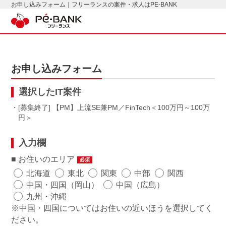
お申し込みフォーム｜フリーランスの案件・求人はPE-BANK
お申し込みフォーム
選択したIT案件
・[募集終了] 【PM】上流SE兼PM／FinTech
100万円～100万
円
入力欄
お住いのエリア
必須
北海道
東北
関東
中部
関西
中国・四国（岡山）
中国（広島）
九州・沖縄
※中国・四国についてはお住いの近いほうを選択してく
ださい。