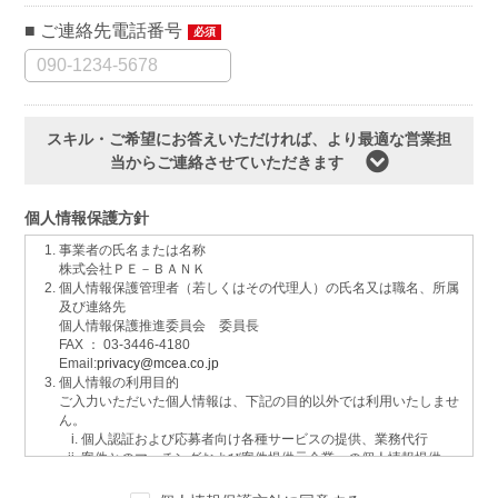
ご連絡先電話番号
必須
スキル・ご希望にお答えいただければ、より最適な営業担
当からご連絡させていただきます
個人情報保護方針
事業者の氏名または名称
株式会社ＰＥ－ＢＡＮＫ
個人情報保護管理者（若しくはその代理人）の氏名又は職名、所属
及び連絡先
個人情報保護推進委員会 委員長
FAX ： 03-3446-4180
Email:
privacy@mcea.co.jp
個人情報の利用目的
ご入力いただいた個人情報は、下記の目的以外では利用いたしませ
ん。
個人認証および応募者向け各種サービスの提供、業務代行
案件とのマッチングおよび案件提供元企業への個人情報提供
イベントおよび各種お知らせ等の情報配信
サービスに関するご意見、お問い合わせへの回答