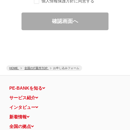
個人情報保護方針に同意する
ご要望の分析、各種統計データの算出と分析
適性診断等の実施
当社運営のウェブサイト訪問前にクリックされている広告の情
報（クリック日や広告掲載サイトなど）を取得のうえ、情報と
確認画面へ
照合して広告効果を測定
個人情報の第三者提供について
取得した個人情報は法令等による場合を除いて第三者に提供するこ
とはありません。
個人情報の取扱いの委託について
取得した個人情報の取扱いの全部又は、一部を、利用目的の範囲内
で委託することがあります。
保有個人データの開示等および問い合わせ窓口について
ご本人からの求めにより、当社が保有する保有個人データの利用目
HOME
的の通知・開示・内容の訂正・追加または削除・利用の停止・消去
全国のIT案件TOP
お申し込みフォーム
および第三者への提供の停止（「開示等」といいます。）に応じま
す。
開示等に応ずる窓口は、下記 個人情報相談窓口になります。
PE-BANKを知る
認定個人情報保護団体の名称および、苦情の解決の申出先
認定個人情報保護団体の名称
サービス紹介
一般社団法人日本個人情報管理協会（JAPiCO）
苦情の解決の申出先
インタビュー
相談・苦情受付窓口
住所 〒108-0074 東京都港区高輪二丁目15番8号 グレイスビ
新着情報
ル泉岳寺前
TEL： 03-6311-7161 FAX： 03-4415-2032
全国の拠点
本人が容易に認識できない方法による個人情報の取得