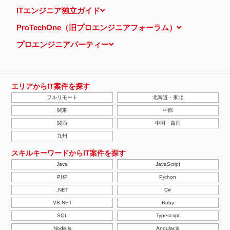
当ウェブサイトでは、広告配信事業者が提供するプログラムを利用
ITエンジニア独立ガイド
し、特定のサイトにおいて行動ターゲティング広告（サイト閲覧情
報などをもとにユーザーの興味・関心にあわせて広告を配信する広
ProTechOne（旧プロエンジニアフォーラム）
告手法）を行っております。 その際、ユーザーのサイト訪問履歴
情報を採取するためCookieを使用しています（ただし、個人を特
プロエンジニアパーティー
定・識別できるような情報は一切含まれておりません）。
個人情報の安全管理措置について
取得した個人情報については、漏洩、減失またはき損の防止と是
正、その他個人情報の安全管理のために必要かつ適切な措置を講じ
ます。
エリアからIT案件を探す
当社の個人情報の取扱いに関する苦情、相談等の問合せ先
フルリモート
北海道・東北
株式会社ＰＥ－ＢＡＮＫ 個人情報相談窓口
FAX：03-3446-4180
関東
中部
Email：
privacy@mcea.co.jp
関西
中国・四国
【2019年10月7日 改訂】
九州
スキルキーワードからIT案件を探す
Java
JavaScript
PHP
Python
.NET
C#
VB.NET
Ruby
SQL
Typescript
Node.js
Angular.js