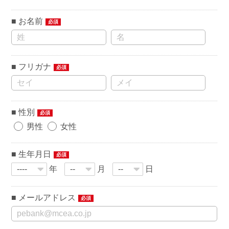
お名前
必須
フリガナ
必須
性別
必須
男性
女性
生年月日
必須
年
月
日
メールアドレス
必須