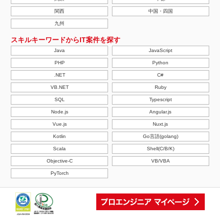
関西
中国・四国
九州
スキルキーワードからIT案件を探す
Java
JavaScript
PHP
Python
.NET
C#
VB.NET
Ruby
SQL
Typescript
Node.js
Angular.js
Vue.js
Nuxt.js
Kotlin
Go言語(golang)
Scala
Shell(C/B/K)
Objective-C
VB/VBA
PyTorch