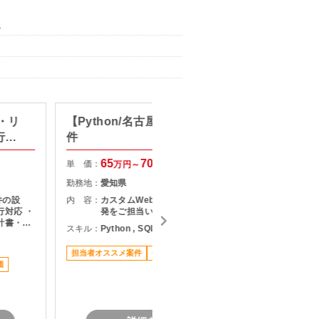
ア
・リ
【Python/名古屋】Web開発案
【AI活
行対
件
効率化
65
70
単 価：
単 価：
万円～
万円
勤務地：
愛知県
勤務地：
件の設
内 容：
カスタムWebアプリケーションの開
内 容：
行対応 ・
発をご担当いただきます。
計書・構
スキル：
Python , SQL , その他言語 , BI
 ・顧客
スキル：
J
構築支援
担当者オススメ案件
長期案件
駅近く
価
担当者オ