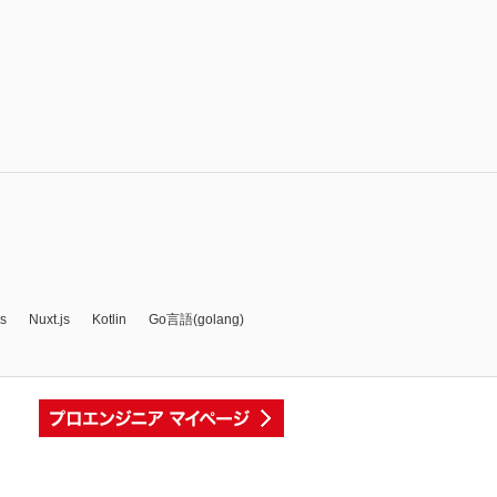
js
Nuxt.js
Kotlin
Go言語(golang)