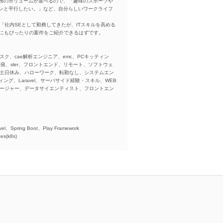
務のボリュームが選べるので、「趣味のスポーツや
ンと平行したい。」など、自分らしいワークライフ
「社内SEとして勤務してきたが、ITスキルを高める
方にもぴったりの案件をご紹介できるはずです。
スク、cae解析エンジニア、emc、PCキッティン
ba、開発、sler、フロントエンド、リモート、ソフトウェ
、土日休み、ハローワーク、転勤なし、システムエン
ング、Laravel、サーバサイド経験・スキル、WEB
ネージャー、データサイエンティスト、フロントエン
)、
el、Spring Boot、Play Framework
es(k8s)