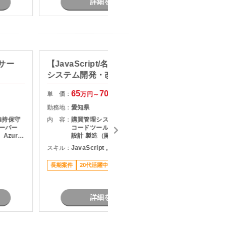
詳細を見る
サー
【JavaScript/名古屋】購買管理
【C#
システム開発・改修支援
ハーネ
65
70
単 価：
単 価：
万円～
万円
勤務地：
愛知県
勤務地：
維持保守
内 容：
購買管理システムの開発・改修 ロー
内 容：
サーバー
コードツールを用いた開発業務 詳細
Azure
設計 製造（開発） テスト対応
スキル：
JavaScript , ノーコード/ローコード
スキル：
C
す。 （主
長期案件
20代活躍中
リモート可
駅近く
長期案件
７月スタ
詳細を見る
題あ
ハ