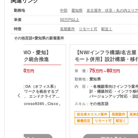
関連リンク
勤務地
中部
愛知県
名古屋市 伏見・丸の内エリ
単価
50万円以上
特徴
長期案件
リモート可
駅近く
その他言語×愛知県の新着案件
トワーク/PMO・愛知】
【NW/インフラ構築/名古屋
OAネットワーク統合推進
モート併用】設計構築・移
応支援
100
120
75
80
単 価：
万円～
万円
万円～
万円
愛知県
勤務地：
愛知県
FA（工場系）とOA（オフィス系）
内 容：
・各種顧客向けインフラ案
インフラネットワークを統合するプ
計・構築対応 ・インフラ移
ロジェクトにて、 エンドクライアン
バージョンアップ対応 ・設
ト側の立場でプロジェクト推進をご
成図などのドキュメント作成
の他言語 , Microsoft365 , Cisco ,
スキル：
その他言語
当いただきます。 【内容】 ベンダ
環境に応じた各種インフラ
X , IoT
ーからの提案内容の技術確認・妥当
担当者オススメ案件
長期案件
高単
性判断 方針・現場環境を踏まえた判
断材料の整理、上位層へのエスカレ
稼働安定
リモート可
駅近く
ーション 承認後プロジェクトの進行
管理、ベンダーコントロール 社員代
替ポジションとしてのプロジェクト