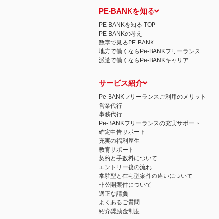
PE-BANKを知る
PE-BANKを知る TOP
PE-BANKの考え
数字で見るPE-BANK
地方で働くならPe-BANKフリーランス
派遣で働くならPe-BANKキャリア
サービス紹介
Pe-BANKフリーランスご利用のメリット
営業代行
事務代行
Pe-BANKフリーランスの充実サポート
確定申告サポート
充実の福利厚生
教育サポート
契約と手数料について
エントリー後の流れ
常駐型と在宅型案件の違いについて
非公開案件について
適正な請負
よくあるご質問
紹介奨励金制度