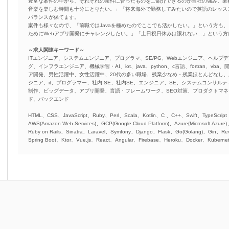
豊富な案件の中から、それぞれの条件に合ったものをご紹介できるのが当社の強み。業
音楽を楽しむ時間も十分にとりたい。」「将来海外で勤務してみたいので英語のレッス
バランスが保てます。
案件も様々なので、「前職ではJavaを極めたのでここでも活かしたい。」という方も、
ためにWebアプリ開発にチャレンジしたい。」「土日祝日休みは譲れない…」という
～求人関連キーワード～
ITエンジニア、システムエンジニア、プログラマ、SE/PG、Webエンジニア、ヘルプデ
グ、インフラエンジニア、機械学習・AI、iot、java、python、c言語、fortran、v
ア開発、男性活躍中、女性活躍中、20代の多い職場、残業少なめ・残業ほとんどなし
ジニア、it、プログラマー、社内 SE、社内SE、エンジニア、SE、システムコンサルティ
制作、ビッグデータ、アプリ開発、言語・フレームワーク、SEO対策、プロダクトマ
ド、バックエンド
HTML、CSS、JavaScript、Ruby、Perl、Scala、Kotlin、C 、C++、Swift、TypeScript
AWS(Amazon Web Services)、GCP(Google Cloud Platform)、Azure(Microsoft Azure
Ruby on Rails、Sinatra、Laravel、Symfony、Django、Flask、Go(Golang)、Gin、Rev
Spring Boot、Ktor、Vue.js、React、Angular、Firebase、Heroku、Docker、Kubernet