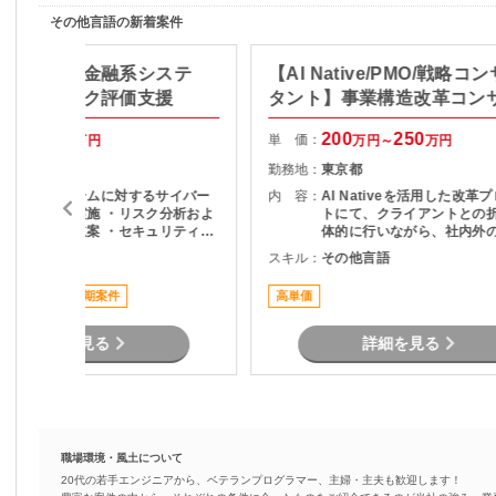
その他言語の新着案件
ュリティ】金融系システ
【AI Native/PMO/戦略コ
イバーリスク評価支援
タント】事業構造改革コン
70
75
200
250
単 価：
万円～
万円
万円～
万円
東京都
勤務地：
東京都
・金融系システムに対するサイバー
内 容：
AI Nativeを活用した改革
リスク評価の実施 ・リスク分析およ
トにて、クライアントとの
び改善提案の立案 ・セキュリティ対
体的に行いながら、社内外
策の改善推進 ・評価結果や報告書な
をリードし、論点設計・課
その他言語
スキル：
その他言語
ど各種ドキュメント作成 ・関係部門
を通じてタスクや意思決定
への説明・調整・合意形成 ・データ
ただくPMO／戦略コンサル
ススメ案件
長期案件
高単価
集計・分析（Excel／Googleスプレ
ジションです。
ッドシート活用）
詳細を見る
詳細を見る
職場環境・風土について
20代の若手エンジニアから、ベテランプログラマー、主婦・主夫も歓迎します！