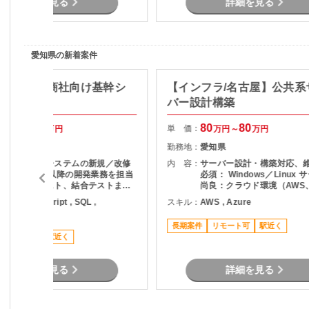
詳細を見る
詳細を見る
・推進 【作業場所】 愛知県内ク
ライアント先 最寄駅：布袋駅 徒歩約
35分／石仏駅 徒歩約40分 業務に慣
れ次第、テレワーク併用可 車・自転
可 【想定期間】 2026年7月～
愛知県の新着案件
長期
a/丸の内】商社向け基幹シ
【インフラ/名古屋】公共系
開発
バー設計構築
70
75
80
80
単 価：
万円～
万円
万円～
万円
愛知県
勤務地：
愛知県
商社向け基幹システムの新規／改修
内 容：
サーバー設計・構築対応、
開発 詳細設計以降の開発業務を担当
必須： Windows／Linux 
実装、単体テスト、結合テストまで
尚良：クラウド環境（AWS、
一貫して対応 販売管理（在庫管理・
等）
ava , JavaScript , SQL ,
スキル：
AWS , Azure
会計）領域を中心とした業務アプリ
ypescript
開発
長期案件
リモート可
駅近く
稼働安定
駅近く
詳細を見る
詳細を見る