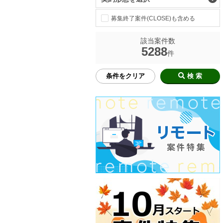
募集終了案件(CLOSE)も含める
該当案件数
5288
件
条件をクリア
検 索