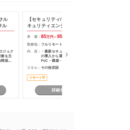
ンサル
【セキュリティ/リモート可】セ
【金融
サル
キュリティエンジニア募集
社のP
85
95
単 価：
単 価：
万円～
万円
勤務地：
フルリモート
勤務地：
プロジェク
内 容：
・最新セキュリティソリューション
内 容：
折衝を主
の導入から運用までの幅広い業務 ・
の関係者
PoC・構築・展開のリード ・既存シ
題構造化
ステムの改善施策の企画・推進 ・メ
スキル：
その他言語
スキル：
を推進い
ンバー管理
タントポ
リモート可
リモート
詳細を見る