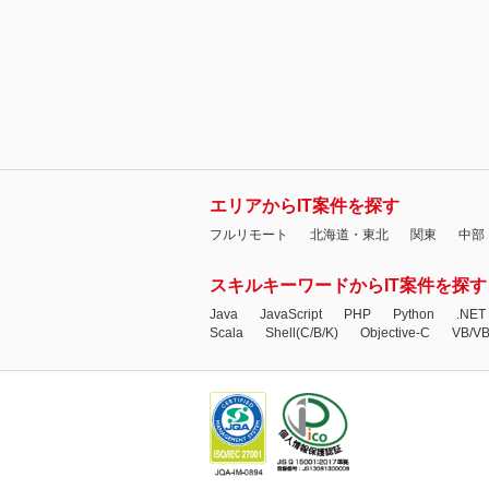
エリアからIT案件を探す
フルリモート
北海道・東北
関東
中部
スキルキーワードからIT案件を探す
Java
JavaScript
PHP
Python
.NET
Scala
Shell(C/B/K)
Objective-C
VB/V