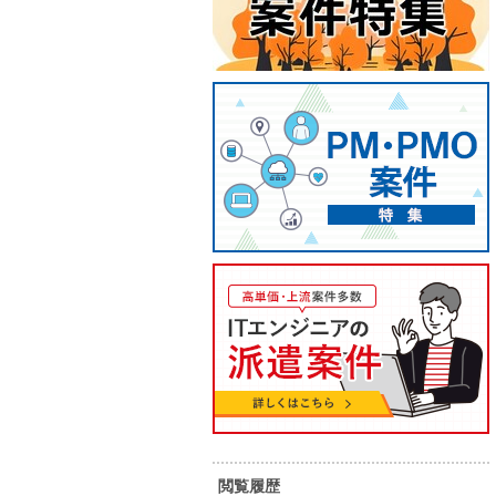
【C#/ASP.NET/伏見】基幹シス
【ネッ
テム刷新Web開発
FA/
75
80
単 価：
単 価：
万円～
万円
勤務地：
愛知県
勤務地：
内 容：
基幹システム老朽化に伴う刷新プロ
内 容：
ジェクトにご参画いただきます。
classic ASPで構築された既存シス
テムを、ASP.NET MVC（C#）へリ
スキル：
JavaScript , C# , SQL , その他言語
スキル：
そ
ライトする案件です。 （内容） 基幹
担
D
システム（Webアプリケーション）
長期案件
稼働安定
７月スタート案件
の再構築 ASP.NET MVC（C#）によ
る画面・機能開発 JavaScriptを用い
たフロントエンド実装 SQL Server
を利用したデータベース処理 既存シ
閲覧履歴
ステムの調査・改修対応 （作業場