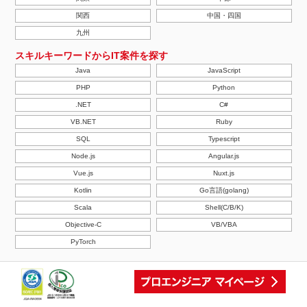
関西
中国・四国
九州
スキルキーワードからIT案件を探す
Java
JavaScript
PHP
Python
.NET
C#
VB.NET
Ruby
SQL
Typescript
Node.js
Angular.js
Vue.js
Nuxt.js
Kotlin
Go言語(golang)
Scala
Shell(C/B/K)
Objective-C
VB/VBA
PyTorch