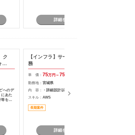
詳細を見る
s】ク
【インフラ】サーバ設計構築業
某シス
ォー
務
単 価：
75
75
単 価：
万円～
万円
勤務地：
勤務地：
宮城県
内 容：
sなどへのデ
内 容：
・詳細設計以降をご担当頂きます。
スキル：
.
くにあた
V
スキル：
AWS
行等をご
長期案件
詳細を見る