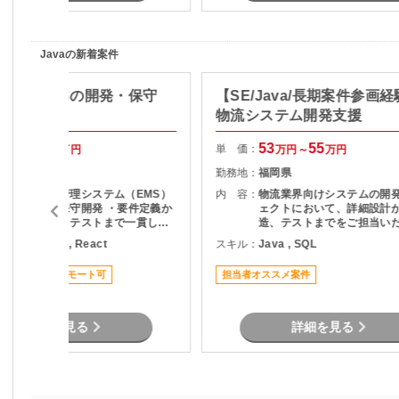
Javaの新着案件
ユースEMSの開発・保守
【SE/Java/長期案件参画
物流システム開発支援
70
80
53
55
単 価：
万円～
万円
万円～
万円
東京都
勤務地：
福岡県
・エネルギー管理システム（EMS）
内 容：
物流業界向けシステムの開
の機能追加・保守開発 ・要件定義か
ェクトにおいて、詳細設計
ら設計、開発、テストまで一貫して
造、テストまでをご担当い
担当 ・API仕様書を基にしたDB設
件です。 既存システムの機能追加や
ava , Python , React
スキル：
Java , SQL
計・ロジック設計 ・設計書作成およ
改修を中心に対応いただき
び各種レビュー対応 ・プロジェクト
にプロジェクトへ参画でき
ススメ案件
リモート可
担当者オススメ案件
管理支援（進捗・課題管理、関係者
なっています。 物流システムの経験
調整） ・品質管理および開発推進
がなくても、Javaによる
経験を活かして参画可能で
詳細を見る
詳細を見る