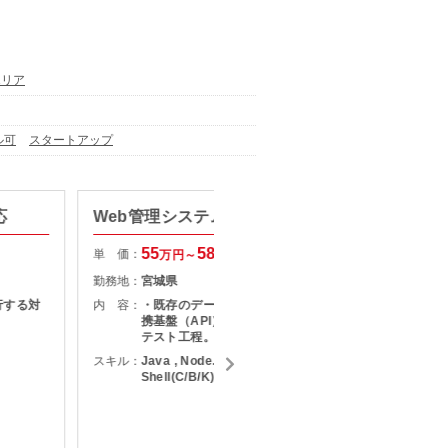
エリア
ル可
スタートアップ
応
Web管理システム開発支援
某基幹
55
58
単 価：
単 価：
万円～
万円
勤務地：
宮城県
勤務地：
行する対
内 容：
・既存のデータを活用するための連
内 容：
携基盤（API）を構築 ・要件定義～
テスト工程。
スキル：
Java , Node.js , Angular.js ,
スキル：
J
Shell(C/B/K)