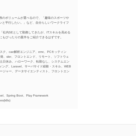
務のボリュームが選べるので、「趣味のスポーツや
ンと平行したい。」など、自分らしいワークライフ
「社内SEとして勤務してきたが、ITスキルを高める
方にもぴったりの案件をご紹介できるはずです。
スク、cae解析エンジニア、emc、PCキッティン
ba、開発、sler、フロントエンド、リモート、ソフトウェ
、土日休み、ハローワーク、転勤なし、システムエン
ング、Laravel、サーバサイド経験・スキル、WEB
ネージャー、データサイエンティスト、フロントエン
)、
el、Spring Boot、Play Framework
es(k8s)