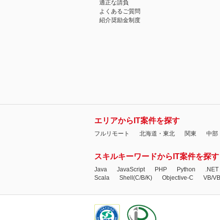
適正な請負
よくあるご質問
紹介奨励金制度
エリアからIT案件を探す
フルリモート
北海道・東北
関東
中部
スキルキーワードからIT案件を探す
Java
JavaScript
PHP
Python
.NET
Scala
Shell(C/B/K)
Objective-C
VB/V