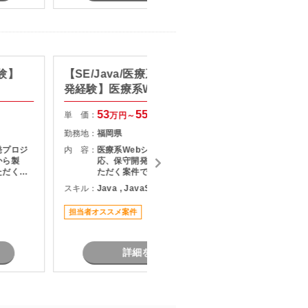
経験】
【SE/Java/医療系システムの開
【SE/
発経験】医療系Webシステム保
情報管
守・運用支援
53
55
単 価：
単 価：
万円～
万円
勤務地：
福岡県
勤務地：
発プロジ
内 容：
医療系Webシステムの仕様変更対
内 容：
から製
応、保守開発、障害対応をご担当い
ただく案
ただく案件です。 利用部門と直接コ
担
ミュニケーションを取りながら、調
スキル：
Java , JavaScript , SQL
スキル：
J
、長期的
査・原因分析・改修対応を実施して
る環境と
いただきます。 設計から保守運用ま
担当者オススメ案件
担当者オ
で幅広い経験を活かせるため、Web
業務系開発
システム全体を見ながら業務を進め
す。
たい方におすすめです。
詳細を見る