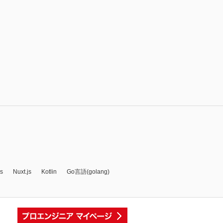
js
Nuxt.js
Kotlin
Go言語(golang)