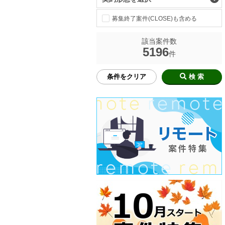
募集終了案件(CLOSE)も含める
該当案件数
5196
件
条件をクリア
検 索