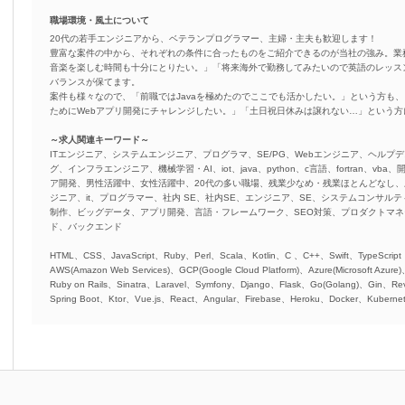
職場環境・風土について
20代の若手エンジニアから、ベテランプログラマー、主婦・主夫も歓迎します！
豊富な案件の中から、それぞれの条件に合ったものをご紹介できるのが当社の強み。業
音楽を楽しむ時間も十分にとりたい。」「将来海外で勤務してみたいので英語のレッス
バランスが保てます。
案件も様々なので、「前職ではJavaを極めたのでここでも活かしたい。」という方も、
ためにWebアプリ開発にチャレンジしたい。」「土日祝日休みは譲れない…」という
～求人関連キーワード～
ITエンジニア、システムエンジニア、プログラマ、SE/PG、Webエンジニア、ヘルプデ
グ、インフラエンジニア、機械学習・AI、iot、java、python、c言語、fortran、v
ア開発、男性活躍中、女性活躍中、20代の多い職場、残業少なめ・残業ほとんどなし
ジニア、it、プログラマー、社内 SE、社内SE、エンジニア、SE、システムコンサルティ
制作、ビッグデータ、アプリ開発、言語・フレームワーク、SEO対策、プロダクトマ
ド、バックエンド
HTML、CSS、JavaScript、Ruby、Perl、Scala、Kotlin、C 、C++、Swift、TypeScript
AWS(Amazon Web Services)、GCP(Google Cloud Platform)、Azure(Microsoft Azure
Ruby on Rails、Sinatra、Laravel、Symfony、Django、Flask、Go(Golang)、Gin、Rev
Spring Boot、Ktor、Vue.js、React、Angular、Firebase、Heroku、Docker、Kubernet