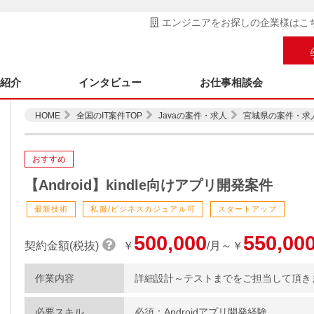
エンジニアをお探しの企業様はこ
ス紹介
インタビュー
お仕事相談会
HOME
全国のIT案件TOP
Javaの案件・求人
宮城県の案件・求
おすすめ
【Android】kindle向けアプリ開発案件
最新技術
私服/ビジネスカジュアル可
スタートアップ
500,000
550,00
契約金額(税抜)
￥
/月～￥
作業内容
詳細設計～テストまでをご担当して頂き
必要スキル
必須：Androidアプリ開発経験