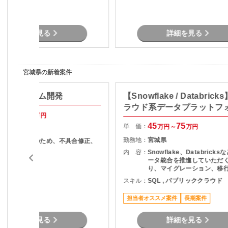
詳細を見る
詳細を見る
宮城県の新着案件
向けシステム開発
【Snowflake / Databrick
ラウド系データプラットフ
50
55
万円～
万円
ムの開発保守
45
75
単 価：
万円～
万円
宮城県
勤務地：
宮城県
・テスト工程のため、不具合修正、
再テスト
内 容：
Snowflake、Databrick
ータ統合を推進していただ
ava , SQL
り、マイグレーション、移
担当いただきます。
スキル：
SQL , パブリッククラウド
担当者オススメ案件
長期案件
詳細を見る
詳細を見る