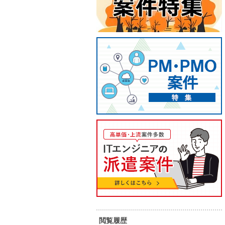
【Web系】新規サービス開発案
【And
件
ビ開発
52
55
単 価：
単 価：
万円～
万円
勤務地：
宮城県
勤務地：
内 容：
企画、調査分析、設計、テスト
内 容：
スキル：
Java , JavaScript , PHP , Python ,
スキル：
J
Ruby , Node.js , Angular.js , Kotlin
, Objective-C , その他言語 , AWS ,
担当者オ
Azure , Android , iOS , Swift , DX ,
最新技術
IoT
閲覧履歴