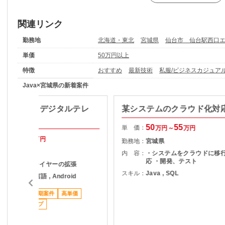
関連リンク
勤務地
北海道・東北
宮城県
仙台市 仙台駅西口
単価
50万円以上
特徴
おすすめ
最新技術
私服/ビジネスカジュア
Java×宮城県の新着案件
roidJava】デジタルテレ
某システムのクラウド化対
案件
50
55
単 価：
万円～
万円
55
60
万円～
万円
勤務地：
宮城県
宮城県
内 容：
・システムをクラウドに移
応 ・開発、テスト
放送波視聴プレイヤーの拡張
スキル：
Java , SQL
ava , その他言語 , Android
ススメ案件
長期案件
高単価
スタートアップ