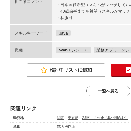
担当者コメント
・日本国籍希望（スキルがマッチしてい
・40歳前半までを希望（スキルがマッ
・私服可
スキルキーワード
Java
職種
Webエンジニア
業務アプリエンジ
検討中リストに追加
一覧へ戻る
関連リンク
勤務地
関東
東京都
23区 その他（非公開含む）
単価
80万円以上