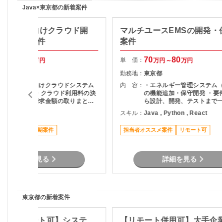
Java×東京都の新着案件
va】自動車向けクラウド開
マルチユースEMSの開発・
I活用推進案件
案件
75
85
70
80
単 価：
万円～
万円
万円～
万円
東京都
勤務地：
東京都
・自動車業界向けクラウドシステム
内 容：
・エネルギー管理システム（
の設計・開発 ・クラウド利用料の決
の機能追加・保守開発 ・要
裁対応および請求金額の取りまとめ
ら設計、開発、テストまで
・アプリケーション全体の調査・仕
担当 ・API仕様書を基にし
ava
スキル：
Java , Python , React
様把握 ・ソースコード解析によるキ
計・ロジック設計 ・設計書
ャッチアップ対応 ・本番環境調査お
び各種レビュー対応 ・プロ
ススメ案件
長期案件
担当者オススメ案件
リモート可
よびデータ取得依頼対応 ・本番デー
管理支援（進捗・課題管理
タのメンテナンス作業 ・AIを活用し
調整） ・品質管理および開
た業務改善・開発効率化の推進 ・リ
ーダーまたはサブリーダーとしての
詳細を見る
詳細を見る
チーム推進
東京都の新着案件
Java/リモート可】システ
【リモート併用可】大手企