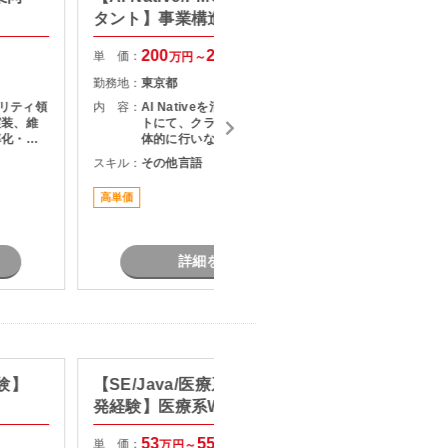
タント】事業構造改革コンサル
ト】生
ション
200
250
単 価：
単 価：
万円～
万円
勤務地：
東京都
勤務地：
ュリティ領
内 容：
AI Nativeを活用した改革プロジェク
内 容：
実装、維
トにて、クライアントとの折衝を主
率化・高
体的に行いながら、社内外の関係者
グ ・
をリードし、論点設計・課題構造化
スキル：
その他言語
スキル：
P
害に対する
を通じてタスクや意思決定を推進い
Wやオン
ただくPMO／戦略コンサルタントポ
高単価
最新技術
点のネッ
ジションです。
詳細を見る
経験】
【SE/Java/医療系システムの開
【SE/
発経験】医療系Webシステム保
情報管
守・運用支援
53
55
単 価：
単 価：
万円～
万円