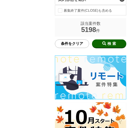
募集終了案件(CLOSE)も含める
該当案件数
5198
件
条件をクリア
検 索