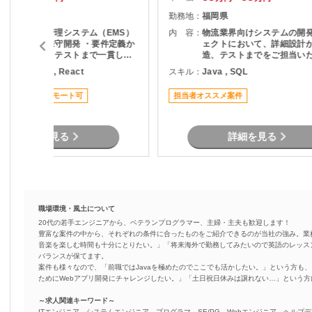
東京都
勤務地：
福岡県
・エネルギー管理システム（EMS）
内 容：
物流業界向けシステムの開
の機能追加・保守開発 ・要件定義か
ェクトにおいて、詳細設計
ら設計、開発、テストまで一貫して
造、テストまでをご担当い
担当 ・API仕様書を基にしたDB設
件です。 既存システムの機能追加や
ava , Python , React
スキル：
Java , SQL
計・ロジック設計 ・設計書作成およ
改修を中心に対応いただき
び各種レビュー対応 ・プロジェクト
にプロジェクトへ参画でき
ススメ案件
リモート可
担当者オススメ案件
管理支援（進捗・課題管理、関係者
なっています。 物流システムの経験
調整） ・品質管理および開発推進
がなくても、Javaによる
経験を活かして参画可能で
詳細を見る
詳細を見る
職場環境・風土について
20代の若手エンジニアから、ベテランプログラマー、主婦・主夫も歓迎します！
豊富な案件の中から、それぞれの条件に合ったものをご紹介できるのが当社の強み。業
音楽を楽しむ時間も十分にとりたい。」「将来海外で勤務してみたいので英語のレッス
バランスが保てます。
案件も様々なので、「前職ではJavaを極めたのでここでも活かしたい。」という方も、
ためにWebアプリ開発にチャレンジしたい。」「土日祝日休みは譲れない…」という
～求人関連キーワード～
ITエンジニア、システムエンジニア、プログラマ、SE/PG、Webエンジニア、ヘルプデ