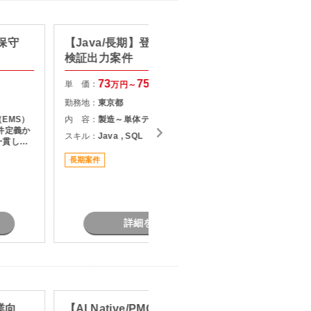
保守
【Java/長期】登録状況管理・車
【C#/
検証出力案件
ム開発
73
75
単 価：
単 価：
万円～
万円
勤務地：
東京都
勤務地：
EMS）
内 容：
製造～単体テスト 設計書の修正
内 容：
件定義か
スキル：
Java , SQL
スキル：
J
一貫して
たDB設
長期案件
長期案件
作成およ
ジェクト
、関係者
発推進
詳細を見る
業向
【AI Native/PMO/戦略コンサル
【web