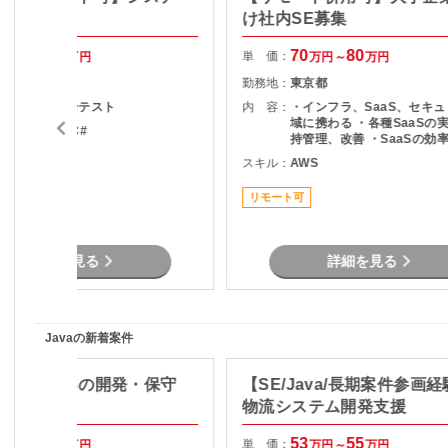
け社内SE募集
70
75
70
80
単 価：
万円～
万円
万円～
万円
東京都
勤務地：
東京都
基本設計～総合テスト
内 容：
・インフラ、SaaS、セキ
域に携わる ・各種SaaSの
ava , .NET , C#
持管理、改善 ・SaaSの効
度化のためのエンジニアリン
スキル：
AWS
リモート可
SaaSのシステム課題・障
対策の計画と実装 ・社内N
リモート可
プレサーバの運用保守 ・拠
トワーク配備担当
詳細を見る
詳細を見る
Javaの新着案件
ユースEMSの開発・保守
【SE/Java/長期案件参画
物流システム開発支援
70
80
53
55
単 価：
万円～
万円
万円～
万円