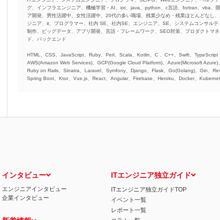
グ、インフラエンジニア、機械学習・AI、iot、java、python、c言語、fortran、v
ア開発、男性活躍中、女性活躍中、20代の多い職場、残業少なめ・残業ほとんどなし
ジニア、it、プログラマー、社内 SE、社内SE、エンジニア、SE、システムコンサルティ
制作、ビッグデータ、アプリ開発、言語・フレームワーク、SEO対策、プロダクトマ
ド、バックエンド
HTML、CSS、JavaScript、Ruby、Perl、Scala、Kotlin、C 、C++、Swift、TypeScript
AWS(Amazon Web Services)、GCP(Google Cloud Platform)、Azure(Microsoft Azure
Ruby on Rails、Sinatra、Laravel、Symfony、Django、Flask、Go(Golang)、Gin、Rev
Spring Boot、Ktor、Vue.js、React、Angular、Firebase、Heroku、Docker、Kubernet
インタビュー
ITエンジニア独立ガイド
エンジニアインタビュー
ITエンジニア独立ガイドTOP
企業インタビュー
イベント一覧
レポート一覧