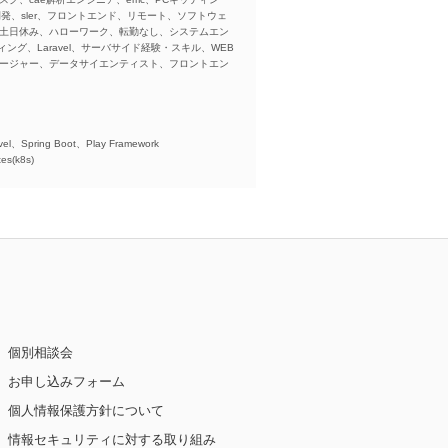
ba、開発、sler、フロントエンド、リモート、ソフトウェ
、土日休み、ハローワーク、転勤なし、システムエン
ング、Laravel、サーバサイド経験・スキル、WEB
ネージャー、データサイエンティスト、フロントエン
)、
el、Spring Boot、Play Framework
es(k8s)
個別相談会
お申し込みフォーム
個人情報保護方針について
情報セキュリティに対する取り組み