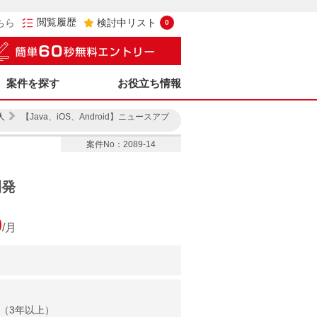
閲覧履歴
ちら
検討中リスト
0
案件を探す
お役立ち情報
人
【Java、iOS、Android】ニュースアプ
案件No：2089-14
開発
0
/月
験（3年以上）