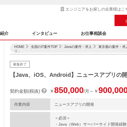
発
エンジニアをお探しの企業様はこ
ス紹介
インタビュー
お仕事相談会
HOME
全国のIT案件TOP
Javaの案件・求人
東京都の案件・求
リ...
募集終了
【Java、iOS、Android】ニュースアプリの
850,000
900,00
契約金額(税抜)
￥
/月～￥
作業内容
ニュースアプリの開発
＜必須＞
・Java（Web）サーバーサイド開発経