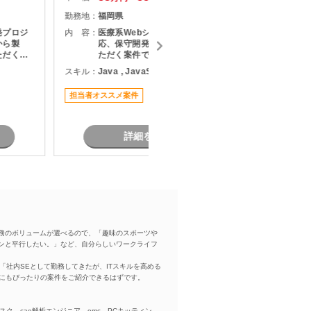
勤務地：
福岡県
勤務地：
発プロジ
内 容：
医療系Webシステムの仕様変更対
内 容：
から製
応、保守開発、障害対応をご担当い
ただく案
ただく案件です。 利用部門と直接コ
担
ミュニケーションを取りながら、調
スキル：
Java , JavaScript , SQL
スキル：
J
、長期的
査・原因分析・改修対応を実施して
る環境と
いただきます。 設計から保守運用ま
担当者オススメ案件
担当者オ
で幅広い経験を活かせるため、Web
業務系開発
システム全体を見ながら業務を進め
す。
たい方におすすめです。
詳細を見る
務のボリュームが選べるので、「趣味のスポーツや
ンと平行したい。」など、自分らしいワークライフ
「社内SEとして勤務してきたが、ITスキルを高める
方にもぴったりの案件をご紹介できるはずです。
スク、cae解析エンジニア、emc、PCキッティン