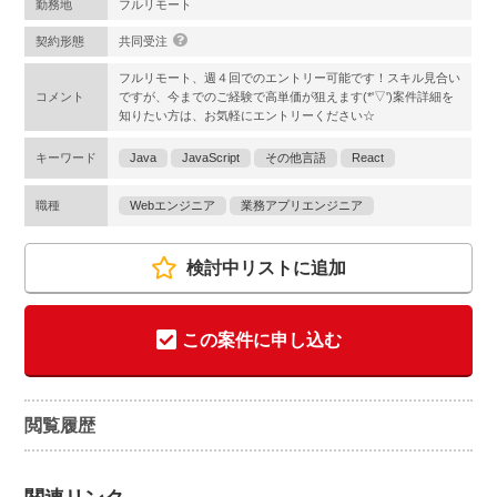
勤務地
フルリモート
契約形態
共同受注
フルリモート、週４回でのエントリー可能です！スキル見合い
コメント
ですが、今までのご経験で高単価が狙えます(*'▽')案件詳細を
知りたい方は、お気軽にエントリーください☆
キーワード
Java
JavaScript
その他言語
React
職種
Webエンジニア
業務アプリエンジニア
検討中リストに追加
この案件に申し込む
閲覧履歴