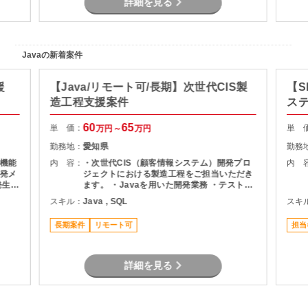
詳細を見る
Javaの新着案件
援
【Java/リモート可/長期】次世代CIS製
【S
造工程支援案件
ス
60
65
単 価：
単 
万円～
万円
勤務地：
愛知県
勤務
機能
内 容：
・次世代CIS（顧客情報システム）開発プロ
内 
発メ
ジェクトにおける製造工程をご担当いただき
ます。 ・Javaを用いた開発業務 ・テスト実
ま
施（Junit） ・Oracle環境での開発 ・結合工
スキル：
Java , SQL
スキ
程を中心とした開発支援
長期案件
リモート可
担当
詳細を見る