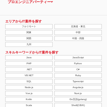
プロエンジニアパーティー
エリアからIT案件を探す
フルリモート
北海道・東北
関東
中部
関西
中国・四国
九州
スキルキーワードからIT案件を探す
Java
JavaScript
PHP
Python
.NET
C#
VB.NET
Ruby
SQL
Typescript
Node.js
Angular.js
Vue.js
Nuxt.js
Kotlin
Go言語(golang)
Scala
Shell(C/B/K)