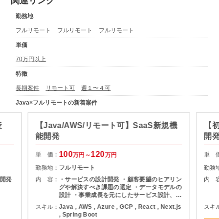
関連リンク
勤務地
フルリモート
フルリモート
フルリモート
単価
70万円以上
特徴
長期案件
リモート可
週１〜４可
Java×フルリモートの新着案件
産
【Java/AWS/リモート可】SaaS新規機
【初
能開発
開
100
120
単 価：
単 
万円～
万円
勤務地：
フルリモート
勤務
開発
内 容：
・サービスの設計開発 ・顧客要望のヒアリン
内 
グや解決すべき課題の選定 ・データモデルの
設計 ・事業成長を元にしたサービス設計、開
発、開発環境の改善
スキル：
Java , AWS , Azure , GCP , React , Next.js
スキ
, Spring Boot