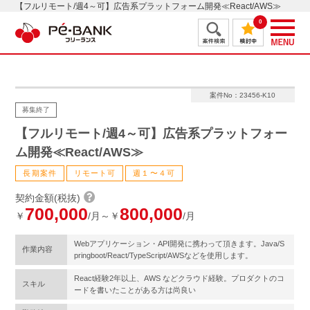
【フルリモート/週4～可】広告系プラットフォーム開発≪React/AWS≫
0
案件No：23456-K10
募集終了
【フルリモート/週4～可】広告系プラットフォー
ム開発≪React/AWS≫
長期案件
リモート可
週１〜４可
契約金額(税抜)
700,000
800,000
￥
/月～￥
/月
Webアプリケーション・API開発に携わって頂きます。Java/S
作業内容
pringboot/React/TypeScript/AWSなどを使用します。
React経験2年以上、AWS などクラウド経験。プロダクトのコ
スキル
ードを書いたことがある方は尚良い