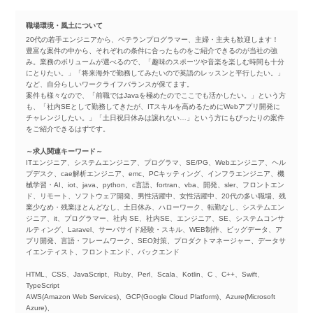
職場環境・風土について
20代の若手エンジニアから、ベテランプログラマー、主婦・主夫も歓迎します！
豊富な案件の中から、それぞれの条件に合ったものをご紹介できるのが当社の強
み。業務のボリュームが選べるので、「趣味のスポーツや音楽を楽しむ時間も十分
にとりたい。」「将来海外で勤務してみたいので英語のレッスンと平行したい。」
など、自分らしいワークライフバランスが保てます。
案件も様々なので、「前職ではJavaを極めたのでここでも活かしたい。」という方
も、「社内SEとして勤務してきたが、ITスキルを高めるためにWebアプリ開発に
チャレンジしたい。」「土日祝日休みは譲れない…」という方にもぴったりの案件
をご紹介できるはずです。
～求人関連キーワード～
ITエンジニア、システムエンジニア、プログラマ、SE/PG、Webエンジニア、ヘル
プデスク、cae解析エンジニア、emc、PCキッティング、インフラエンジニア、機
械学習・AI、iot、java、python、c言語、fortran、vba、開発、sler、フロントエン
ド、リモート、ソフトウェア開発、男性活躍中、女性活躍中、20代の多い職場、残
業少なめ・残業ほとんどなし、土日休み、ハローワーク、転勤なし、システムエン
ジニア、it、プログラマー、社内 SE、社内SE、エンジニア、SE、システムコンサ
ルティング、Laravel、サーバサイド経験・スキル、WEB制作、ビッグデータ、ア
プリ開発、言語・フレームワーク、SEO対策、プロダクトマネージャー、データサ
イエンティスト、フロントエンド、バックエンド
HTML、CSS、JavaScript、Ruby、Perl、Scala、Kotlin、C 、C++、Swift、
TypeScript
AWS(Amazon Web Services)、GCP(Google Cloud Platform)、Azure(Microsoft
Azure)、