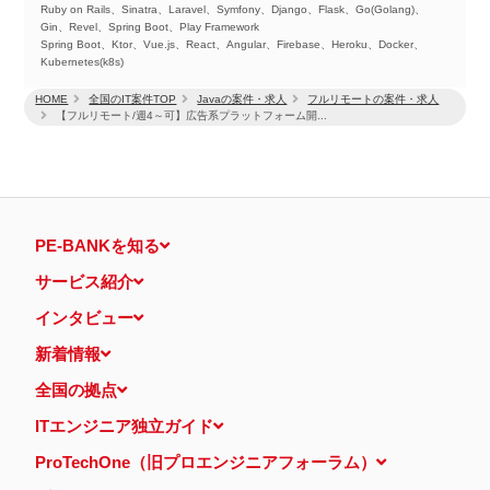
Ruby on Rails、Sinatra、Laravel、Symfony、Django、Flask、Go(Golang)、
Gin、Revel、Spring Boot、Play Framework
Spring Boot、Ktor、Vue.js、React、Angular、Firebase、Heroku、Docker、
Kubernetes(k8s)
HOME
全国のIT案件TOP
Javaの案件・求人
フルリモートの案件・求人
【フルリモート/週4～可】広告系プラットフォーム開...
PE-BANKを知る
サービス紹介
インタビュー
新着情報
全国の拠点
ITエンジニア独立ガイド
ProTechOne（旧プロエンジニアフォーラム）