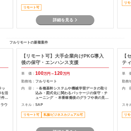
リモ
リモート可
詳細を見る
フルリモートの新着案件
【リモート可】大手企業向けPKG導入
【
後の保守・エンハンス支援
テ
100
120
単 価：
単 
万円～
万円
勤務地：
フルリモート
勤務
ラッ
内 容：
・各種基幹システムや機械学習データの取り
内 
Iを活
込み・図式化に関わるパッケージの保守・チ
要件に
ューニング ・本番稼働後のグラフや表の見栄
 ・
え変更、微修正対応 ・メンバーへの知見・技
ククラウ
スキル：
SAP
スキ
取りま
術習熟のサポート
よる検
リモート可
私服/ビジネスカジュアル可
リモ