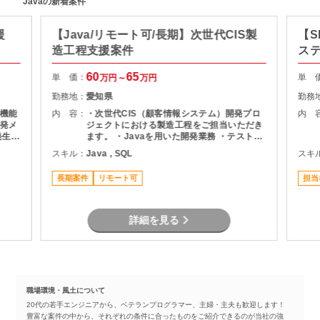
Javaの新着案件
援
【Java/リモート可/長期】次世代CIS製
【S
造工程支援案件
ス
60
65
単 価：
単 
万円～
万円
勤務地：
愛知県
勤務
機能
内 容：
・次世代CIS（顧客情報システム）開発プロ
内 
発メ
ジェクトにおける製造工程をご担当いただき
ます。 ・Javaを用いた開発業務 ・テスト実
ま
施（Junit） ・Oracle環境での開発 ・結合工
スキル：
Java , SQL
スキ
程を中心とした開発支援
長期案件
リモート可
担当
詳細を見る
職場環境・風土について
20代の若手エンジニアから、ベテランプログラマー、主婦・主夫も歓迎します！
豊富な案件の中から、それぞれの条件に合ったものをご紹介できるのが当社の強