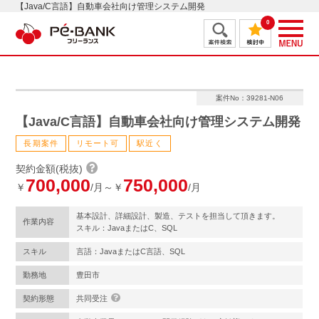
【Java/C言語】自動車会社向け管理システム開発
0
案件No：39281-N06
【Java/C言語】自動車会社向け管理システム開発
長期案件
リモート可
駅近く
契約金額(税抜)
700,000
750,000
￥
/月～￥
/月
基本設計、詳細設計、製造、テストを担当して頂きます。
作業内容
スキル：JavaまたはC、SQL
スキル
言語：JavaまたはC言語、SQL
勤務地
豊田市
契約形態
共同受注