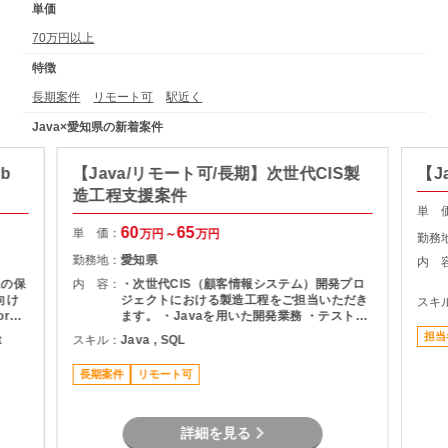
単価
70万円以上
特徴
長期案件
リモート可
駅近く
Java×愛知県の新着案件
b
【Java/リモート可/長期】次世代CIS製
【J
造工程支援案件
単 
60
65
単 価：
万円～
万円
勤務
勤務地：
愛知県
内 
ムの保
内 容：
・次世代CIS（顧客情報システム）開発プロ
ジェクトにおける製造工程をご担当いただき
スキ
re
ます。 ・Javaを用いた開発業務 ・テスト実
～シス
施（Junit） ・Oracle環境での開発 ・結合工
担当
t
スキル：
Java , SQL
バーを
程を中心とした開発支援
拡大を
長期案件
リモート可
詳細を見る