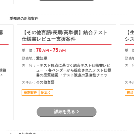
愛知県の新着案件
構
【その他言語/長期/高単価】結合テスト
【生
仕様書レビュー支援案件
シ
70
75
単 価：
単 
万円～
万円
勤務地：
愛知県
勤務
内 容：
・テスト観点に基づく結合テスト仕様書レビ
内 
～構築
ュー ・各ベンダーから提出されたテスト仕様
いた
書の品質確認 ・テスト観点の妥当性チェック
・指摘事項の整理およびレビュー結果のフィ
スキル：
その他言語
スキ
ードバック ・プロジェクト関係者との調整・
コミュニケーション
長期案件
駅近く
担当
詳細を見る