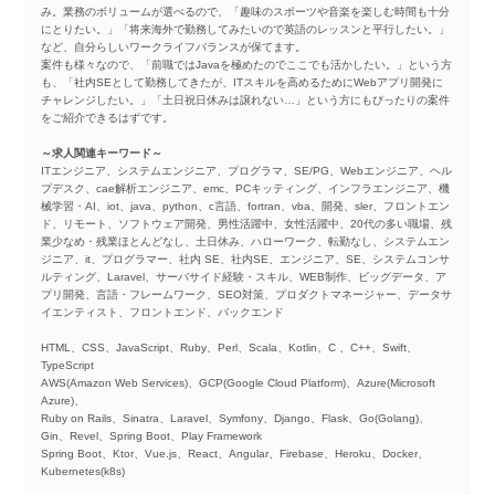
み。業務のボリュームが選べるので、「趣味のスポーツや音楽を楽しむ時間も十分
にとりたい。」「将来海外で勤務してみたいので英語のレッスンと平行したい。」
など、自分らしいワークライフバランスが保てます。
案件も様々なので、「前職ではJavaを極めたのでここでも活かしたい。」という方
も、「社内SEとして勤務してきたが、ITスキルを高めるためにWebアプリ開発に
チャレンジしたい。」「土日祝日休みは譲れない…」という方にもぴったりの案件
をご紹介できるはずです。
～求人関連キーワード～
ITエンジニア、システムエンジニア、プログラマ、SE/PG、Webエンジニア、ヘル
プデスク、cae解析エンジニア、emc、PCキッティング、インフラエンジニア、機
械学習・AI、iot、java、python、c言語、fortran、vba、開発、sler、フロントエン
ド、リモート、ソフトウェア開発、男性活躍中、女性活躍中、20代の多い職場、残
業少なめ・残業ほとんどなし、土日休み、ハローワーク、転勤なし、システムエン
ジニア、it、プログラマー、社内 SE、社内SE、エンジニア、SE、システムコンサ
ルティング、Laravel、サーバサイド経験・スキル、WEB制作、ビッグデータ、ア
プリ開発、言語・フレームワーク、SEO対策、プロダクトマネージャー、データサ
イエンティスト、フロントエンド、バックエンド
HTML、CSS、JavaScript、Ruby、Perl、Scala、Kotlin、C 、C++、Swift、
TypeScript
AWS(Amazon Web Services)、GCP(Google Cloud Platform)、Azure(Microsoft
Azure)、
Ruby on Rails、Sinatra、Laravel、Symfony、Django、Flask、Go(Golang)、
Gin、Revel、Spring Boot、Play Framework
Spring Boot、Ktor、Vue.js、React、Angular、Firebase、Heroku、Docker、
Kubernetes(k8s)