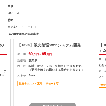
単価
70万円以上
特徴
長期案件
リモート可
Java×愛知県の新着案件
発の
【Java】販売管理Webシステム開発
【J
テ
60
65
単 価：
万円～
万円
単 
勤務地：
愛知県
勤務
内 容：
設計・開発・テストを担当して頂きます。
（要件定義をお願いする場合もあります）
計・テ
内 
種支
スキル：
Java
スキ
担当者オススメ案件
リモート可
元請