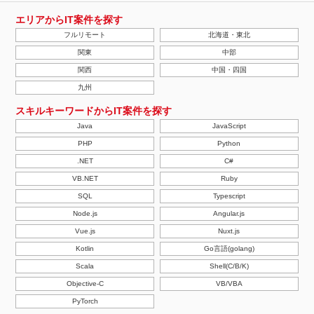
エリアからIT案件を探す
フルリモート
北海道・東北
関東
中部
関西
中国・四国
九州
スキルキーワードからIT案件を探す
Java
JavaScript
PHP
Python
.NET
C#
VB.NET
Ruby
SQL
Typescript
Node.js
Angular.js
Vue.js
Nuxt.js
Kotlin
Go言語(golang)
Scala
Shell(C/B/K)
Objective-C
VB/VBA
PyTorch