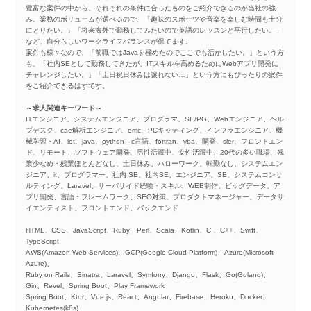
豊富な案件の中から、それぞれの条件に合ったものをご紹介できるのが当社の強
み。業務のボリュームが選べるので、「趣味のスポーツや音楽を楽しむ時間も十分
にとりたい。」「将来海外で勤務してみたいので英語のレッスンと平行したい。」
など、自分らしいワークライフバランスが保てます。
案件も様々なので、「前職ではJavaを極めたのでここでも活かしたい。」という方
も、「社内SEとして勤務してきたが、ITスキルを高めるためにWebアプリ開発に
チャレンジしたい。」「土日祝日休みは譲れない…」という方にもぴったりの案件
をご紹介できるはずです。
～求人関連キーワード～
ITエンジニア、システムエンジニア、プログラマ、SE/PG、Webエンジニア、ヘル
プデスク、cae解析エンジニア、emc、PCキッティング、インフラエンジニア、機
械学習・AI、iot、java、python、c言語、fortran、vba、開発、sler、フロントエン
ド、リモート、ソフトウェア開発、男性活躍中、女性活躍中、20代の多い職場、残
業少なめ・残業ほとんどなし、土日休み、ハローワーク、転勤なし、システムエン
ジニア、it、プログラマー、社内 SE、社内SE、エンジニア、SE、システムコンサ
ルティング、Laravel、サーバサイド経験・スキル、WEB制作、ビッグデータ、ア
プリ開発、言語・フレームワーク、SEO対策、プロダクトマネージャー、データサ
イエンティスト、フロントエンド、バックエンド
HTML、CSS、JavaScript、Ruby、Perl、Scala、Kotlin、C 、C++、Swift、
TypeScript
AWS(Amazon Web Services)、GCP(Google Cloud Platform)、Azure(Microsoft
Azure)、
Ruby on Rails、Sinatra、Laravel、Symfony、Django、Flask、Go(Golang)、
Gin、Revel、Spring Boot、Play Framework
Spring Boot、Ktor、Vue.js、React、Angular、Firebase、Heroku、Docker、
Kubernetes(k8s)