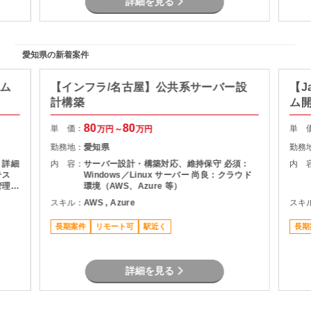
詳細を見る
愛知県の新着案件
テム
【インフラ/名古屋】公共系サーバー設
【J
計構築
ム
80
80
単 価：
単 
万円～
万円
勤務地：
愛知県
勤務
 詳細
内 容：
サーバー設計・構築対応、維持保守 必須：
内 
テス
Windows／Linux サーバー 尚良：クラウド
管理
環境（AWS、Azure 等）
務ア
スキル：
AWS , Azure
スキ
長期案件
リモート可
駅近く
長期
詳細を見る