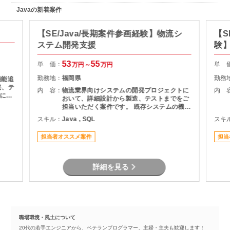
Javaの新着案件
【SE/Java/長期案件参画経験】物流シ
【S
ステム開発支援
験】
援
53
55
単 価：
単 
万円～
万円
勤務地：
福岡県
勤務
機能追
発、テ
内 容：
物流業界向けシステムの開発プロジェクトに
内 
基にし
おいて、詳細設計から製造、テストまでをご
およ
担当いただく案件です。 既存システムの機能
理支援
追加や改修を中心に対応いただき、長期的に
スキル：
Java , SQL
スキ
質管理
プロジェクトへ参画できる環境となっていま
す。 物流システムの経験がなくても、Java
担当者オススメ案件
担当
による業務系開発経験を活かして参画可能で
す。
詳細を見る
職場環境・風土について
20代の若手エンジニアから、ベテランプログラマー、主婦・主夫も歓迎します！