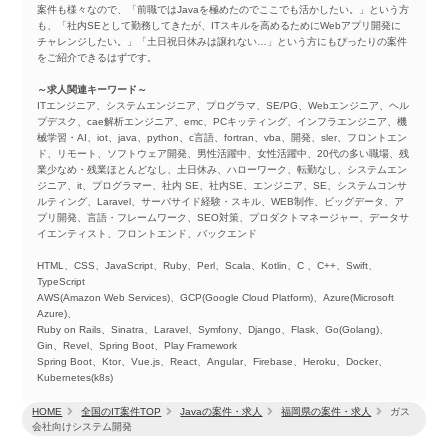
案件も様々なので、「前職ではJavaを極めたのでここでも活かしたい。」という方
も、「社内SEとして勤務してきたが、ITスキルを高めるためにWebアプリ開発に
チャレンジしたい。」「土日祝日休みは譲れない…」という方にもぴったりの案件
をご紹介できるはずです。
～求人関連キーワード～
ITエンジニア、システムエンジニア、プログラマ、SE/PG、Webエンジニア、ヘル
プデスク、cae解析エンジニア、emc、PCキッティング、インフラエンジニア、機
械学習・AI、iot、java、python、c言語、fortran、vba、開発、sler、フロントエン
ド、リモート、ソフトウェア開発、男性活躍中、女性活躍中、20代の多い職場、残
業少なめ・残業ほとんどなし、土日休み、ハローワーク、転勤なし、システムエン
ジニア、it、プログラマー、社内 SE、社内SE、エンジニア、SE、システムコンサ
ルティング、Laravel、サーバサイド経験・スキル、WEB制作、ビッグデータ、ア
プリ開発、言語・フレームワーク、SEO対策、プロダクトマネージャー、データサ
イエンティスト、フロントエンド、バックエンド
HTML、CSS、JavaScript、Ruby、Perl、Scala、Kotlin、C 、C++、Swift、
TypeScript
AWS(Amazon Web Services)、GCP(Google Cloud Platform)、Azure(Microsoft
Azure)、
Ruby on Rails、Sinatra、Laravel、Symfony、Django、Flask、Go(Golang)、
Gin、Revel、Spring Boot、Play Framework
Spring Boot、Ktor、Vue.js、React、Angular、Firebase、Heroku、Docker、
Kubernetes(k8s)
HOME
全国のIT案件TOP
Javaの案件・求人
福岡県の案件・求人
ガス
会社向けシステム開発