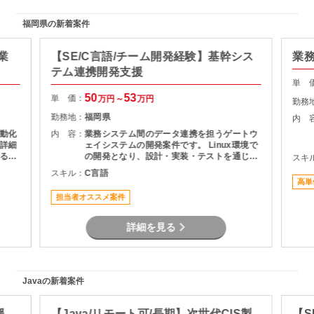
福岡県の新着案件
業
【SE/C言語/チーム開発経験】基幹シス
業
テム連携開発支援
単 
50
53
単 価：
万円～
万円
勤務
勤務地：
福岡県
内 
動化
内 容：
業務システム間のデータ連携を担うゲートウ
詳細
ェイシステムの開発案件です。 Linux環境で
るこ
の開発となり、設計・実装・テストを通じて
スキ
積み
システムの安定稼働を支える役割を担当いた
スキル：
C言語
とし
だきます。 長期案件のため、腰を据えて開発
高単
に携わりたい方におすすめです。
担当者オススメ案件
詳細を見る
Javaの新着案件
援
【Java/リモート可/長期】次世代CIS製
【S