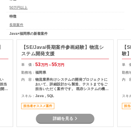
50万円以上
特徴
長期案件
Java×福岡県の新着案件
】
【SE/Java/長期案件参画経験】物流シ
【S
ステム開発支援
験】
援
53
55
単 価：
単 
万円～
万円
勤務地：
福岡県
勤務
い
内 容：
物流業界向けシステムの開発プロジェクトに
内 
担当
おいて、詳細設計から製造、テストまでをご
担当いただく案件です。 既存システムの機能
いた
追加や改修を中心に対応いただき、長期的に
スキル：
Java , SQL
スキ
プロジェクトへ参画できる環境となっていま
ポジ
す。 物流システムの経験がなくても、Java
担当者オススメ案件
担当
による業務系開発経験を活かして参画可能で
す。
詳細を見る