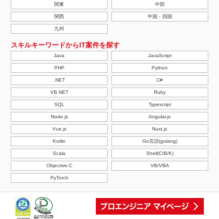
関東
中部
関西
中国・四国
九州
スキルキーワードからIT案件を探す
Java
JavaScript
PHP
Python
.NET
C#
VB.NET
Ruby
SQL
Typescript
Node.js
Angular.js
Vue.js
Nuxt.js
Kotlin
Go言語(golang)
Scala
Shell(C/B/K)
Objective-C
VB/VBA
PyTorch