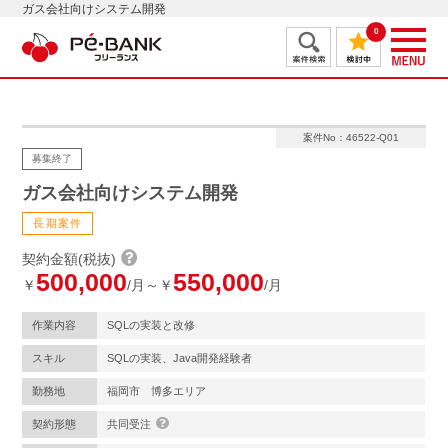
ガス会社向けシステム開発
0
案件No：46522-Q01
募集終了
ガス会社向けシステム開発
長期案件
契約金額(税抜)
500,000
550,000
￥
/月～￥
/月
作業内容
SQLの実装と改修
スキル
SQLの実装、Java開発経験者
勤務地
福岡市 博多エリア
契約形態
共同受注