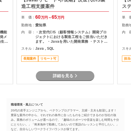
造工程支援案件
ス
60
65
単 価：
単 
万円～
万円
勤務地：
愛知県
勤務
機能
内 容：
・次世代CIS（顧客情報システム）開発プロ
内 
発メ
ジェクトにおける製造工程をご担当いただき
ます。 ・Javaを用いた開発業務 ・テスト実
ま
施（Junit） ・Oracle環境での開発 ・結合工
スキル：
Java , SQL
スキ
程を中心とした開発支援
長期案件
リモート可
担当
詳細を見る
職場環境・風土について
20代の若手エンジニアから、ベテランプログラマー、主婦・主夫も歓迎します！
豊富な案件の中から、それぞれの条件に合ったものをご紹介できるのが当社の強
み。業務のボリュームが選べるので、「趣味のスポーツや音楽を楽しむ時間も十分
にとりたい。」「将来海外で勤務してみたいので英語のレッスンと平行したい。」
など、自分らしいワークライフバランスが保てます。