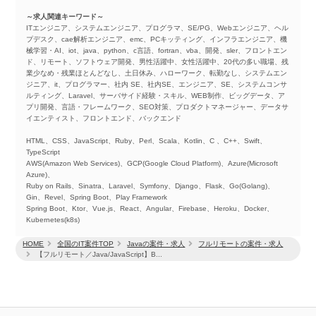
～求人関連キーワード～
ITエンジニア、システムエンジニア、プログラマ、SE/PG、Webエンジニア、ヘル
プデスク、cae解析エンジニア、emc、PCキッティング、インフラエンジニア、機
械学習・AI、iot、java、python、c言語、fortran、vba、開発、sler、フロントエン
ド、リモート、ソフトウェア開発、男性活躍中、女性活躍中、20代の多い職場、残
業少なめ・残業ほとんどなし、土日休み、ハローワーク、転勤なし、システムエン
ジニア、it、プログラマー、社内 SE、社内SE、エンジニア、SE、システムコンサ
ルティング、Laravel、サーバサイド経験・スキル、WEB制作、ビッグデータ、ア
プリ開発、言語・フレームワーク、SEO対策、プロダクトマネージャー、データサ
イエンティスト、フロントエンド、バックエンド
HTML、CSS、JavaScript、Ruby、Perl、Scala、Kotlin、C 、C++、Swift、
TypeScript
AWS(Amazon Web Services)、GCP(Google Cloud Platform)、Azure(Microsoft
Azure)、
Ruby on Rails、Sinatra、Laravel、Symfony、Django、Flask、Go(Golang)、
Gin、Revel、Spring Boot、Play Framework
Spring Boot、Ktor、Vue.js、React、Angular、Firebase、Heroku、Docker、
Kubernetes(k8s)
HOME
全国のIT案件TOP
Javaの案件・求人
フルリモートの案件・求人
【フルリモート／Java/JavaScript】B...