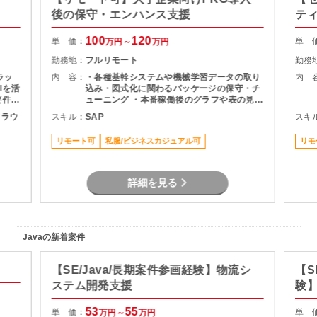
後の保守・エンハンス支援
テ
100
120
単 価：
単 
万円～
万円
勤務地：
フルリモート
勤務
ラッ
内 容：
・各種基幹システムや機械学習データの取り
内 
Iを活
込み・図式化に関わるパッケージの保守・チ
要件に
ューニング ・本番稼働後のグラフや表の見栄
 ・
え変更、微修正対応 ・メンバーへの知見・技
ククラウ
スキル：
SAP
スキ
取りま
術習熟のサポート
よる検
リモート可
私服/ビジネスカジュアル可
リモ
詳細を見る
Javaの新着案件
【SE/Java/長期案件参画経験】物流シ
【S
ステム開発支援
験】
援
53
55
単 価：
単 
万円～
万円