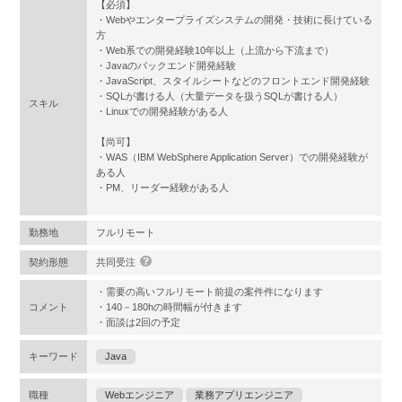
【必須】
・Webやエンタープライズシステムの開発・技術に長けている
方
・Web系での開発経験10年以上（上流から下流まで）
・Javaのバックエンド開発経験
・JavaScript、スタイルシートなどのフロントエンド開発経験
・SQLが書ける人（大量データを扱うSQLが書ける人）
スキル
・Linuxでの開発経験がある人
【尚可】
・WAS（IBM WebSphere Application Server）での開発経験が
ある人
・PM、リーダー経験がある人
勤務地
フルリモート
契約形態
共同受注
・需要の高いフルリモート前提の案件件になります
コメント
・140－180hの時間幅が付きます
・面談は2回の予定
キーワード
Java
職種
Webエンジニア
業務アプリエンジニア