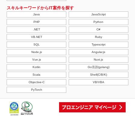
スキルキーワードからIT案件を探す
Java
JavaScript
PHP
Python
.NET
C#
VB.NET
Ruby
SQL
Typescript
Node.js
Angular.js
Vue.js
Nuxt.js
Kotlin
Go言語(golang)
Scala
Shell(C/B/K)
Objective-C
VB/VBA
PyTorch