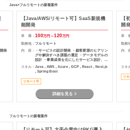
Java×フルリモートの新着案件
産
【Java/AWS/リモート可】SaaS新規機
【初
能開発
開
100
120
単 価：
単 
万円～
万円
勤務地：
フルリモート
勤務
開発
内 容：
・サービスの設計開発 ・顧客要望のヒアリン
内 
グや解決すべき課題の選定 ・データモデルの
設計 ・事業成長を元にしたサービス設計、開
発、開発環境の改善
スキル：
Java , AWS , Azure , GCP , React , Next.js
スキ
, Spring Boot
リモ
リモート可
詳細を見る
フルリモートの新着案件
【リモート可】大手企業向けPKG導入
【