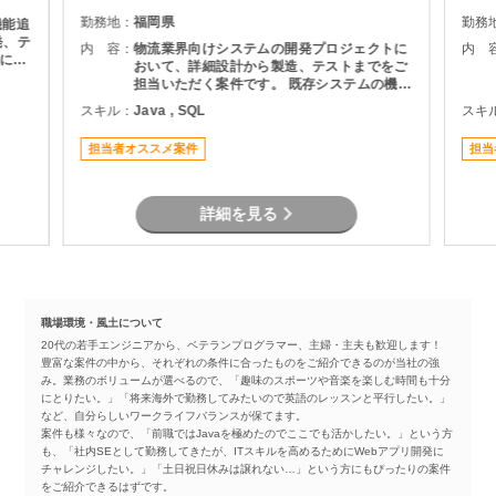
勤務地：
福岡県
勤務
機能追
発、テ
内 容：
物流業界向けシステムの開発プロジェクトに
内 
基にし
おいて、詳細設計から製造、テストまでをご
およ
担当いただく案件です。 既存システムの機能
理支援
追加や改修を中心に対応いただき、長期的に
スキル：
Java , SQL
スキ
質管理
プロジェクトへ参画できる環境となっていま
す。 物流システムの経験がなくても、Java
担当者オススメ案件
担当
による業務系開発経験を活かして参画可能で
す。
詳細を見る
職場環境・風土について
20代の若手エンジニアから、ベテランプログラマー、主婦・主夫も歓迎します！
豊富な案件の中から、それぞれの条件に合ったものをご紹介できるのが当社の強
み。業務のボリュームが選べるので、「趣味のスポーツや音楽を楽しむ時間も十分
にとりたい。」「将来海外で勤務してみたいので英語のレッスンと平行したい。」
など、自分らしいワークライフバランスが保てます。
案件も様々なので、「前職ではJavaを極めたのでここでも活かしたい。」という方
も、「社内SEとして勤務してきたが、ITスキルを高めるためにWebアプリ開発に
チャレンジしたい。」「土日祝日休みは譲れない…」という方にもぴったりの案件
をご紹介できるはずです。