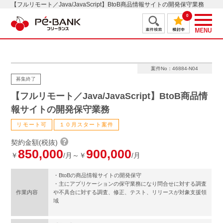
【フルリモート／Java/JavaScript】BtoB商品情報サイトの開発保守業務
0
案件No：46884-N04
募集終了
【フルリモート／Java/JavaScript】BtoB商品情
報サイトの開発保守業務
リモート可
１０月スタート案件
契約金額(税抜)
850,000
900,000
￥
/月～￥
/月
・BtoBの商品情報サイトの開発保守
・主にアプリケーションの保守業務になり問合せに対する調査
作業内容
や不具合に対する調査、修正、テスト、リリースが対象支援領
域