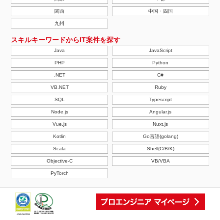
関西
中国・四国
九州
スキルキーワードからIT案件を探す
Java
JavaScript
PHP
Python
.NET
C#
VB.NET
Ruby
SQL
Typescript
Node.js
Angular.js
Vue.js
Nuxt.js
Kotlin
Go言語(golang)
Scala
Shell(C/B/K)
Objective-C
VB/VBA
PyTorch