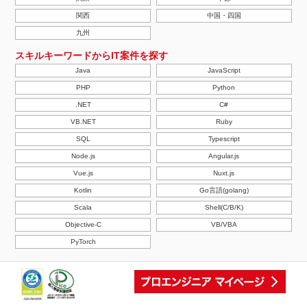
関西
中国・四国
九州
スキルキーワードからIT案件を探す
Java
JavaScript
PHP
Python
.NET
C#
VB.NET
Ruby
SQL
Typescript
Node.js
Angular.js
Vue.js
Nuxt.js
Kotlin
Go言語(golang)
Scala
Shell(C/B/K)
Objective-C
VB/VBA
PyTorch