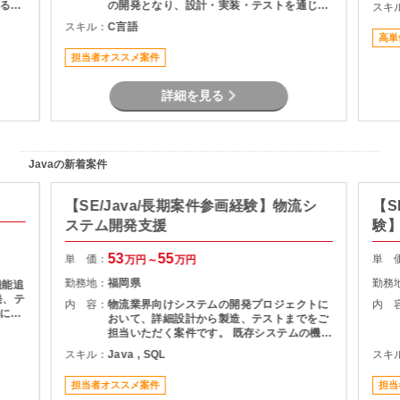
るこ
の開発となり、設計・実装・テストを通じて
スキ
積み
システムの安定稼働を支える役割を担当いた
スキル：
C言語
とし
だきます。 長期案件のため、腰を据えて開発
高単
に携わりたい方におすすめです。
担当者オススメ案件
詳細を見る
Javaの新着案件
【SE/Java/長期案件参画経験】物流シ
【S
ステム開発支援
験】
援
53
55
単 価：
単 
万円～
万円
勤務地：
福岡県
勤務
機能追
発、テ
内 容：
物流業界向けシステムの開発プロジェクトに
内 
基にし
おいて、詳細設計から製造、テストまでをご
およ
担当いただく案件です。 既存システムの機能
理支援
追加や改修を中心に対応いただき、長期的に
スキル：
Java , SQL
スキ
質管理
プロジェクトへ参画できる環境となっていま
す。 物流システムの経験がなくても、Java
担当者オススメ案件
担当
による業務系開発経験を活かして参画可能で