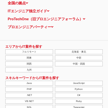
全国の拠点
ITエンジニア独立ガイド
ProTechOne（旧プロエンジニアフォーラム）
プロエンジニアパーティー
エリアからIT案件を探す
フルリモート
北海道・東北
関東
中部
関西
中国・四国
九州
スキルキーワードからIT案件を探す
Java
JavaScript
PHP
Python
.NET
C#
VB.NET
Ruby
SQL
Typescript