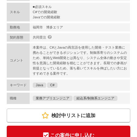
■必須スキル
スキル
C#での開発経験
Javaでの開発経験
勤務地
福岡市 博多エリア
契約形態
共同受注
本案件は、C#とJavaの両言語を使用した開発・テスト業務に
携わることができるポジションです。制御系寄りのシステムの
ため、単純なWeb開発とは異なり、システム全体の動きや安定
コメント
性を意識した開発経験を積むことができます。長期での参画が
前提となっているため、落ち着いてスキルを伸ばしたい方にお
すすめできる案件です。
キーワード
Java
C#
職種
業務アプリエンジニア
組込系/制御系エンジニア
検討中リストに追加
この案件に申し込む