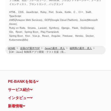
プリ開発、言語・フレームワーク、SEO対策、プロダクトマネージャー、データサ
イエンティスト、フロントエンド、バックエンド
HTML、CSS、JavaScript、Ruby、Perl、Scala、Kotlin、C 、C++、Swift、
TypeScript
AWS(Amazon Web Services)、GCP(Google Cloud Platform)、Azure(Microsoft
Azure)、
Ruby on Rails、Sinatra、Laravel、Symfony、Django、Flask、Go(Golang)、
Gin、Revel、Spring Boot、Play Framework
Spring Boot、Ktor、Vue.js、React、Angular、Firebase、Heroku、Docker、
Kubernetes(k8s)
HOME
全国のIT案件TOP
Javaの案件・求人
福岡県の案件・求人
【C#・Java】制御系アプリ開発・テスト支援（長...
PE-BANKを知る
サービス紹介
インタビュー
新着情報