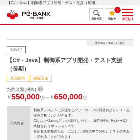
【C#・Java】制御系アプリ開発・テスト支援（長期）
0
案件No：53431-Q06
募集終了
【C#・Java】制御系アプリ開発・テスト支援
（長期）
長期案件
稼働安定
契約金額(税抜)
550,000
650,000
￥
/月～￥
/月
制御系システムに関連するソフトウェアの開発およびテスト支
援をご担当いただきます。
C#およびJavaを用いた開発を中心に、既存機能の改修や検証
作業内容
業務を行うポジションです。
長期参画前提のため、安定した環境の中で開発とテストの両面
に関わることができます。