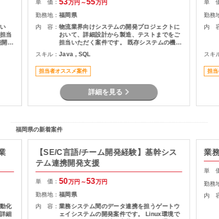
53
55
単 価：
単 
万円～
万円
勤務地：
福岡県
勤務
い
内 容：
物流業界向けシステムの開発プロジェクトに
内 
担当
おいて、詳細設計から製造、テストまでをご
担当いただく案件です。 既存システムの機能
いた
追加や改修を中心に対応いただき、長期的に
スキル：
Java , SQL
スキ
プロジェクトへ参画できる環境となっていま
ポジ
す。 物流システムの経験がなくても、Java
担当者オススメ案件
担当
による業務系開発経験を活かして参画可能で
す。
詳細を見る
福岡県の新着案件
業
【SE/C言語/チーム開発経験】基幹シス
業
テム連携開発支援
単 
50
53
単 価：
万円～
万円
勤務
勤務地：
福岡県
内 
動化
内 容：
業務システム間のデータ連携を担うゲートウ
詳細
ェイシステムの開発案件です。 Linux環境で