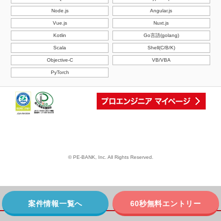
Node.js
Angular.js
Vue.js
Nuxt.js
Kotlin
Go言語(golang)
Scala
Shell(C/B/K)
Objective-C
VB/VBA
PyTorch
© PE-BANK, Inc. All Rights Reserved.
案件情報一覧へ
60秒無料エントリー