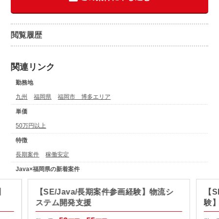
閲覧履歴
関連リンク
勤務地
九州
福岡県
福岡市 博多エリア
単価
50万円以上
特徴
長期案件
稼働安定
Java×福岡県の新着案件
】
【SE/Java/長期案件参画経験】物流シ
【S
ステム開発支援
験】
援