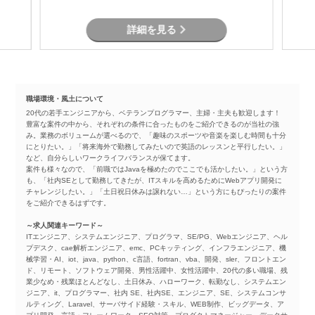
す。
詳細を見る
職場環境・風土について
20代の若手エンジニアから、ベテランプログラマー、主婦・主夫も歓迎します！
豊富な案件の中から、それぞれの条件に合ったものをご紹介できるのが当社の強
み。業務のボリュームが選べるので、「趣味のスポーツや音楽を楽しむ時間も十分
にとりたい。」「将来海外で勤務してみたいので英語のレッスンと平行したい。」
など、自分らしいワークライフバランスが保てます。
案件も様々なので、「前職ではJavaを極めたのでここでも活かしたい。」という方
も、「社内SEとして勤務してきたが、ITスキルを高めるためにWebアプリ開発に
チャレンジしたい。」「土日祝日休みは譲れない…」という方にもぴったりの案件
をご紹介できるはずです。
～求人関連キーワード～
ITエンジニア、システムエンジニア、プログラマ、SE/PG、Webエンジニア、ヘル
プデスク、cae解析エンジニア、emc、PCキッティング、インフラエンジニア、機
械学習・AI、iot、java、python、c言語、fortran、vba、開発、sler、フロントエン
ド、リモート、ソフトウェア開発、男性活躍中、女性活躍中、20代の多い職場、残
業少なめ・残業ほとんどなし、土日休み、ハローワーク、転勤なし、システムエン
ジニア、it、プログラマー、社内 SE、社内SE、エンジニア、SE、システムコンサ
ルティング、Laravel、サーバサイド経験・スキル、WEB制作、ビッグデータ、ア