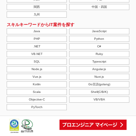
関西
中国・四国
九州
スキルキーワードからIT案件を探す
Java
JavaScript
PHP
Python
.NET
C#
VB.NET
Ruby
SQL
Typescript
Node.js
Angular.js
Vue.js
Nuxt.js
Kotlin
Go言語(golang)
Scala
Shell(C/B/K)
Objective-C
VB/VBA
PyTorch