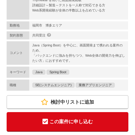
Thymeleaf を用いた画面開発経験
詳細設計～製造～テストを一人称で対応できる方
Web系開発経験が全体の半数以上を占めている方
勤務地
福岡市 博多エリア
契約形態
共同受注
Java（Spring Boot）を中心に、画面開発まで携われる案件の
ため、
コメント
「バックエンドに強みを持ちつつ、Web全体の開発力を伸ばし
たい方」におすすめです。
キーワード
Java
Spring Boot
職種
SE(システムエンジニア)
業務アプリエンジニア
検討中リストに追加
この案件に申し込む