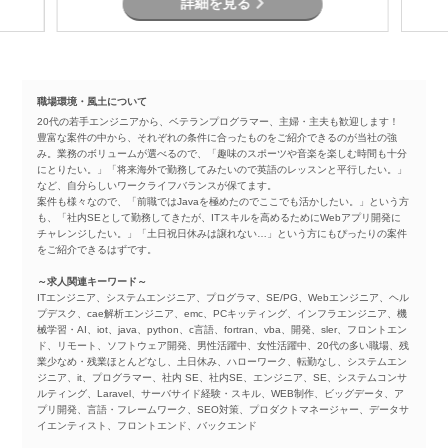
詳細を見る
職場環境・風土について
20代の若手エンジニアから、ベテランプログラマー、主婦・主夫も歓迎します！
豊富な案件の中から、それぞれの条件に合ったものをご紹介できるのが当社の強
み。業務のボリュームが選べるので、「趣味のスポーツや音楽を楽しむ時間も十分
にとりたい。」「将来海外で勤務してみたいので英語のレッスンと平行したい。」
など、自分らしいワークライフバランスが保てます。
案件も様々なので、「前職ではJavaを極めたのでここでも活かしたい。」という方
も、「社内SEとして勤務してきたが、ITスキルを高めるためにWebアプリ開発に
チャレンジしたい。」「土日祝日休みは譲れない…」という方にもぴったりの案件
をご紹介できるはずです。
～求人関連キーワード～
ITエンジニア、システムエンジニア、プログラマ、SE/PG、Webエンジニア、ヘル
プデスク、cae解析エンジニア、emc、PCキッティング、インフラエンジニア、機
械学習・AI、iot、java、python、c言語、fortran、vba、開発、sler、フロントエン
ド、リモート、ソフトウェア開発、男性活躍中、女性活躍中、20代の多い職場、残
業少なめ・残業ほとんどなし、土日休み、ハローワーク、転勤なし、システムエン
ジニア、it、プログラマー、社内 SE、社内SE、エンジニア、SE、システムコンサ
ルティング、Laravel、サーバサイド経験・スキル、WEB制作、ビッグデータ、ア
プリ開発、言語・フレームワーク、SEO対策、プロダクトマネージャー、データサ
イエンティスト、フロントエンド、バックエンド