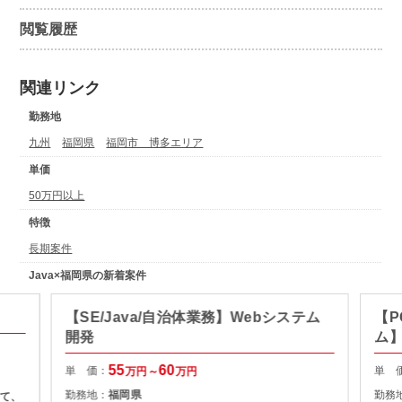
閲覧履歴
関連リンク
勤務地
九州
福岡県
福岡市 博多エリア
単価
50万円以上
特徴
長期案件
Java×福岡県の新着案件
【SE/Java/自治体業務】Webシステム
【P
開発
ム
55
60
単 価：
単 
万円～
万円
勤務地：
福岡県
勤務
て、