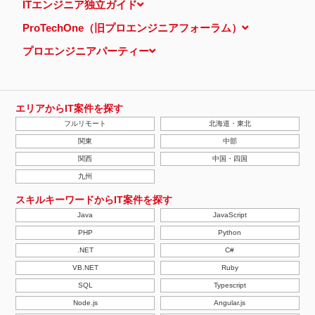
ITエンジニア独立ガイド
ProTechOne（旧プロエンジニアフォーラム）
プロエンジニアパーティー
エリアからIT案件を探す
フルリモート
北海道・東北
関東
中部
関西
中国・四国
九州
スキルキーワードからIT案件を探す
Java
JavaScript
PHP
Python
.NET
C#
VB.NET
Ruby
SQL
Typescript
Node.js
Angular.js