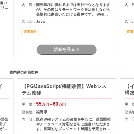
当い
内 容：
開発環境に慣れるまでは出社中心となります
内 
リリー
が、その後はリモートワークを活用しながら
用支
長期的に参画いただける案件です。 Web開
験を
発経験を活かしながら、安定したプロジェク
スキル：
Java
スキ
定し
トでスキルアップを目指せます。
。
長期案件
長期
詳細を見る
福岡県の新着案件
イ
【PG/JavaScript/機能改善】Webシス
【イ
テム改修
構
55
60
単 価：
単 
万円～
万円
勤務地：
福岡県
勤務
の開発
内 容：
既存Webシステムの改修を中心に、画面開発
内 
両プ
やデータベース対応などをご担当いただきま
がで
す。長期的なプロジェクト展開も予定されて
経験
おり、安定して参画いただける環境です。