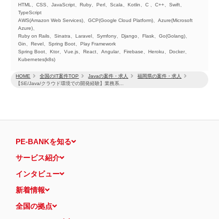
HTML、CSS、JavaScript、Ruby、Perl、Scala、Kotlin、C 、C++、Swift、
TypeScript
AWS(Amazon Web Services)、GCP(Google Cloud Platform)、Azure(Microsoft
Azure)、
Ruby on Rails、Sinatra、Laravel、Symfony、Django、Flask、Go(Golang)、
Gin、Revel、Spring Boot、Play Framework
Spring Boot、Ktor、Vue.js、React、Angular、Firebase、Heroku、Docker、
Kubernetes(k8s)
HOME
全国のIT案件TOP
Javaの案件・求人
福岡県の案件・求人
【SE/Java/クラウド環境での開発経験】業務系...
PE-BANKを知る
サービス紹介
インタビュー
新着情報
全国の拠点