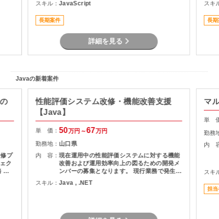
スキル：
JavaScript
スキ
す。
長期案件
長期
詳細を見る
Javaの新着案件
修の
性能評価システム改修・機能改善支援
マ
【Java】
単 
50
67
単 価：
万円～
万円
勤務
勤務地：
山口県
内 
改修プ
内 容：
現在運用中の性能評価システムに対する機能
ェク
改善および運用効率向上の図るための開発メ
ンバーの募集となります。 現行業務で発生し
スキ
現行シ
ている課題を整理し、機能追加を実現しま
スキル：
Java , .NET
計書の
す。
担当
作成
者との