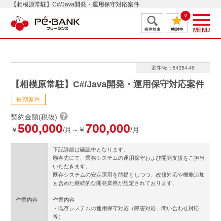
【相模原常駐】C#/Java開発・運用保守対応案件
0
案件No：54354-48
【相模原常駐】C#/Java開発・運用保守対応案件
長期案件
契約金額(税抜)
500,000
700,000
￥
/月～￥
/月
下記詳細は確認中となります。
顧客先にて、業務システムの運用保守および開発支援をご担当
いただきます。
既存システムの安定運用を前提としつつ、改修対応や機能追加
も含めた継続的な開発業務が想定されております。
作業内容
作業内容
・既存システムの運用保守対応（障害対応、問い合わせ対応
等）