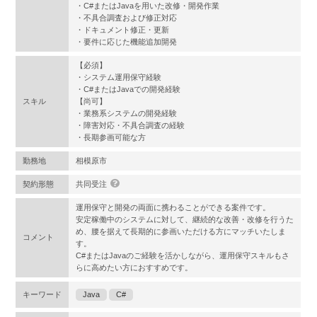
・C#またはJavaを用いた改修・開発作業
・不具合調査および修正対応
・ドキュメント修正・更新
・要件に応じた機能追加開発
【必須】
・システム運用保守経験
・C#またはJavaでの開発経験
スキル
【尚可】
・業務系システムの開発経験
・障害対応・不具合調査の経験
・長期参画可能な方
勤務地
相模原市
契約形態
共同受注
運用保守と開発の両面に携わることができる案件です。
安定稼働中のシステムに対して、継続的な改善・改修を行うた
め、腰を据えて長期的に参画いただける方にマッチいたしま
コメント
す。
C#またはJavaのご経験を活かしながら、運用保守スキルもさ
らに高めたい方におすすめです。
キーワード
Java
C#