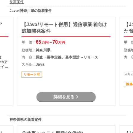
長期案件
Java×神奈川県の新着案件
ア
【Java/リモート併用】通信事業者向け
【J
追加開発案件
た
65
70
単 価：
単 
万円～
万円
勤務地：
神奈川県
勤務
は
内 容：
調査・要件定義、基本設計～リリース
内 
ebア
スキル：
Java
ャイル
の積極
スキ
リモート可
画当初
ーク
担当
詳細を見る
神奈川県の新着案件