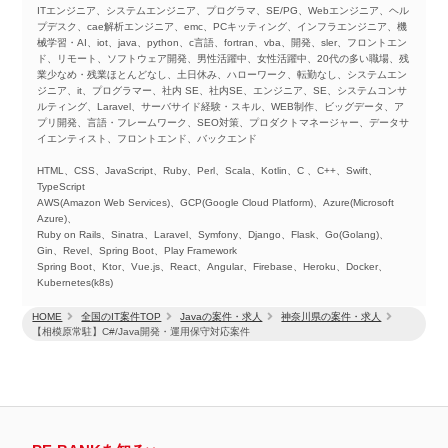
ITエンジニア、システムエンジニア、プログラマ、SE/PG、Webエンジニア、ヘル
プデスク、cae解析エンジニア、emc、PCキッティング、インフラエンジニア、機
械学習・AI、iot、java、python、c言語、fortran、vba、開発、sler、フロントエン
ド、リモート、ソフトウェア開発、男性活躍中、女性活躍中、20代の多い職場、残
業少なめ・残業ほとんどなし、土日休み、ハローワーク、転勤なし、システムエン
ジニア、it、プログラマー、社内 SE、社内SE、エンジニア、SE、システムコンサ
ルティング、Laravel、サーバサイド経験・スキル、WEB制作、ビッグデータ、ア
プリ開発、言語・フレームワーク、SEO対策、プロダクトマネージャー、データサ
イエンティスト、フロントエンド、バックエンド
HTML、CSS、JavaScript、Ruby、Perl、Scala、Kotlin、C 、C++、Swift、
TypeScript
AWS(Amazon Web Services)、GCP(Google Cloud Platform)、Azure(Microsoft
Azure)、
Ruby on Rails、Sinatra、Laravel、Symfony、Django、Flask、Go(Golang)、
Gin、Revel、Spring Boot、Play Framework
Spring Boot、Ktor、Vue.js、React、Angular、Firebase、Heroku、Docker、
Kubernetes(k8s)
HOME
全国のIT案件TOP
Javaの案件・求人
神奈川県の案件・求人
【相模原常駐】C#/Java開発・運用保守対応案件