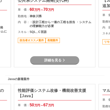
リ
公共系システム開発(交代枠)
【J
追
60
70
単 価：
万円～
万円
単 
勤務地：
神奈川県
勤務
内 容：
・設計工程から一連の工程を担当 ・システム
の理解能力が必要
開発
内 
ームに
スキル：
SQL , C言語
スキ
を用いた
担当者オススメ案件
長期案件
リモ
 /
たDB
件ご
詳細を見る
Javaの新着案件
修の
性能評価システム改修・機能改善支援
マ
【Java】
単 
50
67
単 価：
万円～
万円
勤務