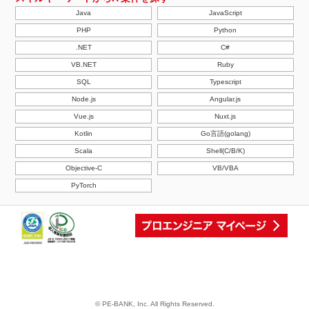
Java
JavaScript
PHP
Python
.NET
C#
VB.NET
Ruby
SQL
Typescript
Node.js
Angular.js
Vue.js
Nuxt.js
Kotlin
Go言語(golang)
Scala
Shell(C/B/K)
Objective-C
VB/VBA
PyTorch
© PE-BANK, Inc. All Rights Reserved.