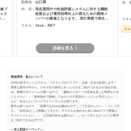
勤務地：
山口県
内 
改修プ
内 容：
現在運用中の性能評価システムに対する機能
ェク
改善および運用効率向上の図るための開発メ
ンバーの募集となります。 現行業務で発生し
スキ
現行シ
ている課題を整理し、機能追加を実現しま
スキル：
Java , .NET
計書の
す。
担当
作成
者との
詳細を見る
職場環境・風土について
20代の若手エンジニアから、ベテランプログラマー、主婦・主夫も歓迎します！
豊富な案件の中から、それぞれの条件に合ったものをご紹介できるのが当社の強
み。業務のボリュームが選べるので、「趣味のスポーツや音楽を楽しむ時間も十分
にとりたい。」「将来海外で勤務してみたいので英語のレッスンと平行したい。」
など、自分らしいワークライフバランスが保てます。
案件も様々なので、「前職ではJavaを極めたのでここでも活かしたい。」という方
も、「社内SEとして勤務してきたが、ITスキルを高めるためにWebアプリ開発に
チャレンジしたい。」「土日祝日休みは譲れない…」という方にもぴったりの案件
をご紹介できるはずです。
～求人関連キーワード～