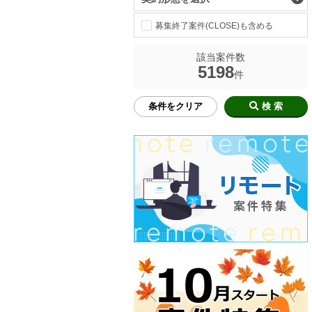
募集終了案件(CLOSE)も含める
該当案件数
5198
件
条件をクリア
検 索