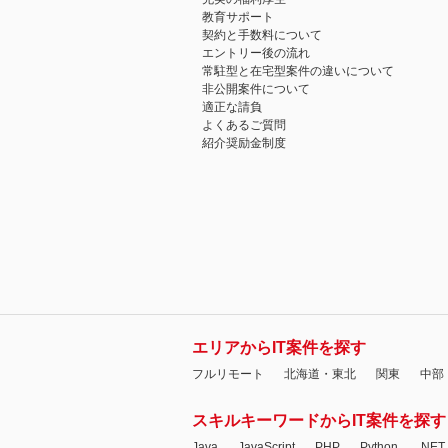
教育サポート
契約と手数料について
エントリー後の流れ
常駐型と在宅型案件の違いについて
非公開案件について
適正な請負
よくあるご質問
紹介奨励金制度
エリアからIT案件を探す
フルリモート
北海道・東北
関東
中部
スキルキーワードからIT案件を探す
Java
JavaScript
PHP
Python
.NET