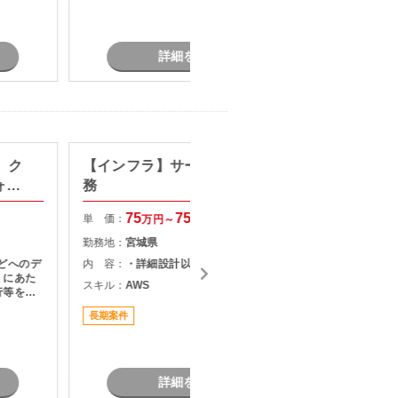
詳細を見る
s】ク
【インフラ】サーバ設計構築業
某シス
ォー
務
単 価：
75
75
単 価：
万円～
万円
勤務地：
勤務地：
宮城県
内 容：
sなどへのデ
内 容：
・詳細設計以降をご担当頂きます。
スキル：
.
くにあた
V
スキル：
AWS
行等をご
長期案件
詳細を見る