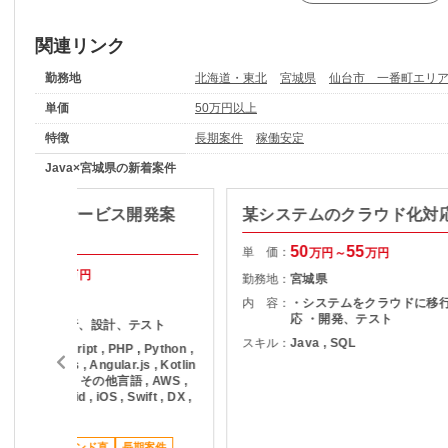
関連リンク
勤務地
北海道・東北
宮城県
仙台市 一番町エリ
単価
50万円以上
特徴
長期案件
稼働安定
Java×宮城県の新着案件
b系】新規サービス開発案
某システムのクラウド化対
50
55
単 価：
万円～
万円
52
55
万円～
万円
勤務地：
宮城県
宮城県
内 容：
・システムをクラウドに移
応 ・開発、テスト
企画、調査分析、設計、テスト
スキル：
Java , SQL
ava , JavaScript , PHP , Python ,
uby , Node.js , Angular.js , Kotlin
 Objective-C , その他言語 , AWS ,
zure , Android , iOS , Swift , DX ,
oT
ススメ案件
エンド直
長期案件