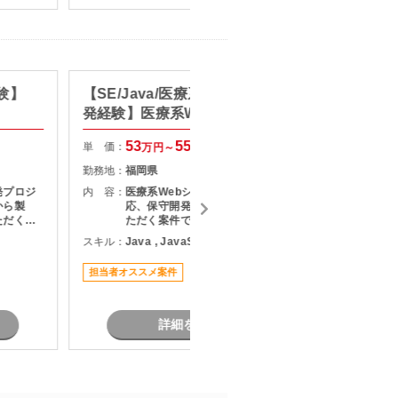
経験】
【SE/Java/医療系システムの開
【SE/
発経験】医療系Webシステム保
情報管
守・運用支援
53
55
単 価：
単 価：
万円～
万円
勤務地：
福岡県
勤務地：
発プロジ
内 容：
医療系Webシステムの仕様変更対
内 容：
から製
応、保守開発、障害対応をご担当い
ただく案
ただく案件です。 利用部門と直接コ
担
ミュニケーションを取りながら、調
スキル：
Java , JavaScript , SQL
スキル：
J
、長期的
査・原因分析・改修対応を実施して
る環境と
いただきます。 設計から保守運用ま
担当者オススメ案件
担当者オ
で幅広い経験を活かせるため、Web
業務系開発
システム全体を見ながら業務を進め
す。
たい方におすすめです。
詳細を見る