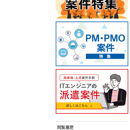
【C#.NET】電子カルテ開発案件
【We
件
55
57
単 価：
万円～
万円
単 価：
勤務地：
宮城県
勤務地：
内 容：
要件定義～基本設計をご担当して頂
きます。 上流工程終了後に製造とな
内 容：
ります。現時点では上流工程経験者
スキル：
J
を探しております。
スキル：
Java , .NET , C# , VB.NET ,
R
VB/VBA , C言語
,
A
元請け直
長期案件
I
閲覧履歴
担当者オ