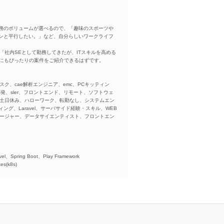
務のボリュームが選べるので、「趣味のスポーツや
ンと平行したい。」など、自分らしいワークライフ
「社内SEとして勤務してきたが、ITスキルを高める
方にもぴったりの案件をご紹介できるはずです。
スク、cae解析エンジニア、emc、PCキッティン
ba、開発、sler、フロントエンド、リモート、ソフトウェ
、土日休み、ハローワーク、転勤なし、システムエン
ング、Laravel、サーバサイド経験・スキル、WEB
ネージャー、データサイエンティスト、フロントエン
)、
el、Spring Boot、Play Framework
es(k8s)