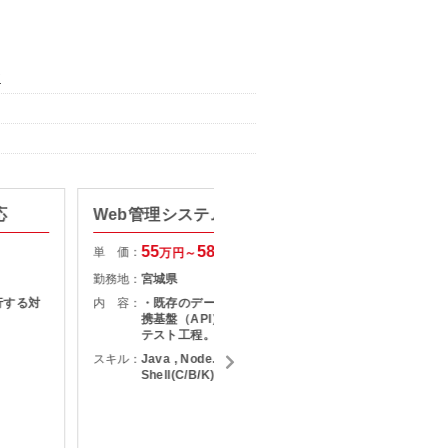
ア
応
Web管理システム開発支援
某基幹
55
58
単 価：
単 価：
万円～
万円
勤務地：
宮城県
勤務地：
行する対
内 容：
・既存のデータを活用するための連
内 容：
携基盤（API）を構築 ・要件定義～
テスト工程。
スキル：
Java , Node.js , Angular.js ,
スキル：
J
Shell(C/B/K)