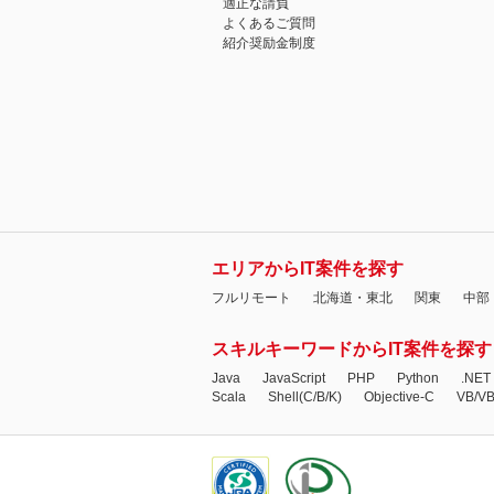
適正な請負
よくあるご質問
紹介奨励金制度
エリアからIT案件を探す
フルリモート
北海道・東北
関東
中部
スキルキーワードからIT案件を探す
Java
JavaScript
PHP
Python
.NET
Scala
Shell(C/B/K)
Objective-C
VB/V