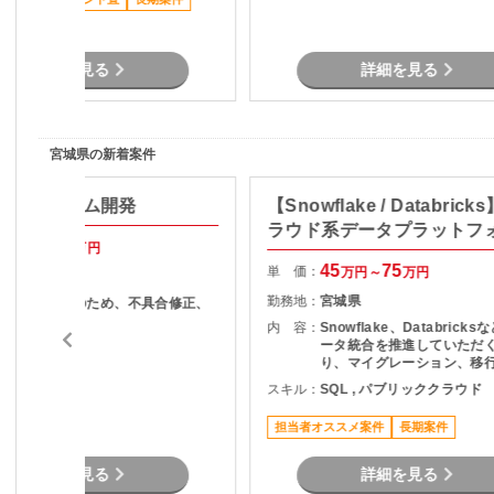
駅近く
詳細を見る
詳細を見る
宮城県の新着案件
向けシステム開発
【Snowflake / Databrick
ラウド系データプラットフ
50
55
万円～
万円
ムの開発保守
45
75
単 価：
万円～
万円
宮城県
勤務地：
宮城県
・テスト工程のため、不具合修正、
再テスト
内 容：
Snowflake、Databrick
ータ統合を推進していただ
ava , SQL
り、マイグレーション、移
担当いただきます。
スキル：
SQL , パブリッククラウド
担当者オススメ案件
長期案件
詳細を見る
詳細を見る