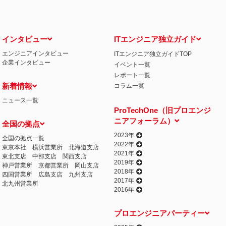
インタビュー
ITエンジニア独立ガイド
エンジニアインタビュー
ITエンジニア独立ガイドTOP
企業インタビュー
イベント一覧
レポート一覧
新着情報
コラム一覧
ニュース一覧
ProTechOne（旧プロエンジ
ニアフォーラム）
全国の拠点
2023年
全国の拠点一覧
2022年
東京本社
横浜営業所
北海道支店
2021年
東北支店
中部支店
関西支店
2019年
神戸営業所
京都営業所
岡山支店
2018年
四国営業所
広島支店
九州支店
2017年
北九州営業所
2016年
プロエンジニアパーティー