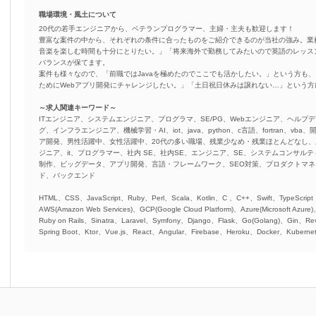
職場環境・風土について
20代の若手エンジニアから、ベテランプログラマー、主婦・主夫も歓迎します！
豊富な案件の中から、それぞれの条件に合ったものをご紹介できるのが当社の強み。業
音楽を楽しむ時間も十分にとりたい。」「将来海外で勤務してみたいので英語のレッス
バランスが保てます。
案件も様々なので、「前職ではJavaを極めたのでここでも活かしたい。」という方も、
ためにWebアプリ開発にチャレンジしたい。」「土日祝日休みは譲れない…」という
～求人関連キーワード～
ITエンジニア、システムエンジニア、プログラマ、SE/PG、Webエンジニア、ヘルプデ
グ、インフラエンジニア、機械学習・AI、iot、java、python、c言語、fortran、v
ア開発、男性活躍中、女性活躍中、20代の多い職場、残業少なめ・残業ほとんどなし
ジニア、it、プログラマー、社内 SE、社内SE、エンジニア、SE、システムコンサルティ
制作、ビッグデータ、アプリ開発、言語・フレームワーク、SEO対策、プロダクトマ
ド、バックエンド
HTML、CSS、JavaScript、Ruby、Perl、Scala、Kotlin、C 、C++、Swift、TypeScript
AWS(Amazon Web Services)、GCP(Google Cloud Platform)、Azure(Microsoft Azure
Ruby on Rails、Sinatra、Laravel、Symfony、Django、Flask、Go(Golang)、Gin、Rev
Spring Boot、Ktor、Vue.js、React、Angular、Firebase、Heroku、Docker、Kubernet