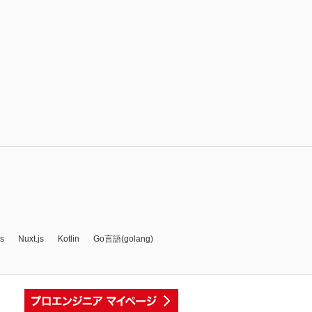
js
Nuxt.js
Kotlin
Go言語(golang)