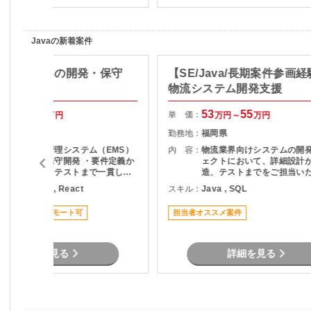
Javaの新着案件
ユースEMSの開発・保守
【SE/Java/長期案件参画
物流システム開発支援
70
80
53
55
単 価：
万円～
万円
万円～
万円
東京都
勤務地：
福岡県
・エネルギー管理システム（EMS）
内 容：
物流業界向けシステムの開
の機能追加・保守開発 ・要件定義か
ェクトにおいて、詳細設計
ら設計、開発、テストまで一貫して
造、テストまでをご担当い
担当 ・API仕様書を基にしたDB設
件です。 既存システムの機能追加や
ava , Python , React
スキル：
Java , SQL
計・ロジック設計 ・設計書作成およ
改修を中心に対応いただき
び各種レビュー対応 ・プロジェクト
にプロジェクトへ参画でき
ススメ案件
リモート可
担当者オススメ案件
管理支援（進捗・課題管理、関係者
なっています。 物流システムの経験
調整） ・品質管理および開発推進
がなくても、Javaによる
経験を活かして参画可能で
詳細を見る
詳細を見る