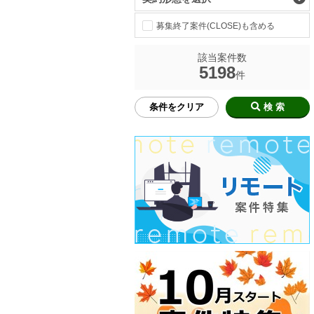
募集終了案件(CLOSE)も含める
該当案件数
5198
件
条件をクリア
検 索