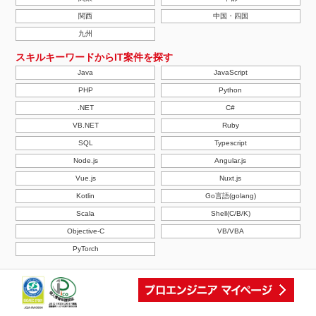
関西
中国・四国
九州
スキルキーワードからIT案件を探す
Java
JavaScript
PHP
Python
.NET
C#
VB.NET
Ruby
SQL
Typescript
Node.js
Angular.js
Vue.js
Nuxt.js
Kotlin
Go言語(golang)
Scala
Shell(C/B/K)
Objective-C
VB/VBA
PyTorch