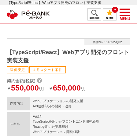
【TypeScript/React】Webアプリ開発のフロント実装支援
0
案件No：51652-Q02
【TypeScript/React】Webアプリ開発のフロント
実装支援
稼働安定
４月スタート案件
契約金額(税抜)
550,000
650,000
￥
/月～￥
/月
Webアプリケーションの開発支援
作業内容
API連携部分の開発・改修
■必須
TypeScriptを用いたフロントエンド開発経験
スキル
Reactを用いた実務経験
Webアプリケーション開発経験