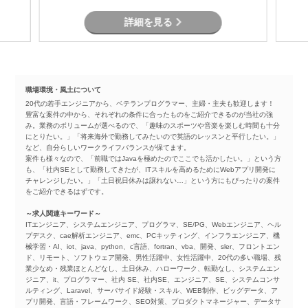
詳細を見る
職場環境・風土について
20代の若手エンジニアから、ベテランプログラマー、主婦・主夫も歓迎します！
豊富な案件の中から、それぞれの条件に合ったものをご紹介できるのが当社の強
み。業務のボリュームが選べるので、「趣味のスポーツや音楽を楽しむ時間も十分
にとりたい。」「将来海外で勤務してみたいので英語のレッスンと平行したい。」
など、自分らしいワークライフバランスが保てます。
案件も様々なので、「前職ではJavaを極めたのでここでも活かしたい。」という方
も、「社内SEとして勤務してきたが、ITスキルを高めるためにWebアプリ開発に
チャレンジしたい。」「土日祝日休みは譲れない…」という方にもぴったりの案件
をご紹介できるはずです。
～求人関連キーワード～
ITエンジニア、システムエンジニア、プログラマ、SE/PG、Webエンジニア、ヘル
プデスク、cae解析エンジニア、emc、PCキッティング、インフラエンジニア、機
械学習・AI、iot、java、python、c言語、fortran、vba、開発、sler、フロントエン
ド、リモート、ソフトウェア開発、男性活躍中、女性活躍中、20代の多い職場、残
業少なめ・残業ほとんどなし、土日休み、ハローワーク、転勤なし、システムエン
ジニア、it、プログラマー、社内 SE、社内SE、エンジニア、SE、システムコンサ
ルティング、Laravel、サーバサイド経験・スキル、WEB制作、ビッグデータ、ア
プリ開発、言語・フレームワーク、SEO対策、プロダクトマネージャー、データサ