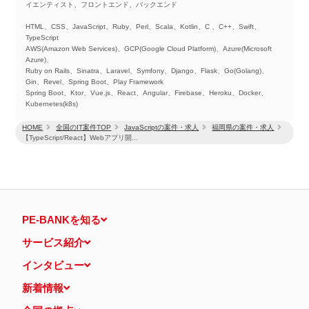
イエンティスト、フロントエンド、バックエンド
HTML、CSS、JavaScript、Ruby、Perl、Scala、Kotlin、C 、C++、Swift、
TypeScript
AWS(Amazon Web Services)、GCP(Google Cloud Platform)、Azure(Microsoft
Azure)、
Ruby on Rails、Sinatra、Laravel、Symfony、Django、Flask、Go(Golang)、
Gin、Revel、Spring Boot、Play Framework
Spring Boot、Ktor、Vue.js、React、Angular、Firebase、Heroku、Docker、
Kubernetes(k8s)
HOME
全国のIT案件TOP
JavaScriptの案件・求人
福岡県の案件・求人
【TypeScript/React】Webアプリ開...
PE-BANKを知る
サービス紹介
インタビュー
新着情報