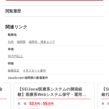
閲覧履歴
関連リンク
勤務地
九州
福岡県
福岡市 博多エリア
単価
50万円以上
特徴
稼働安定
４月スタート案件
JavaScript×福岡県の新着案件
金
【SE/Java/医療系システムの開発経
【S
験】医療系Webシステム保守・運用支
銀
援
53
55
単 価：
単 
万円～
万円