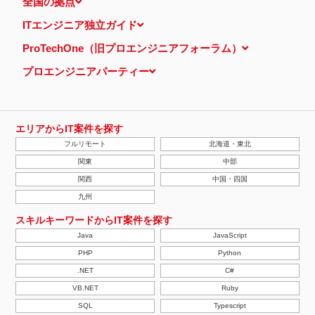
全国の拠点
ITエンジニア独立ガイド
ProTechOne（旧プロエンジニアフォーラム）
プロエンジニアパーティー
エリアからIT案件を探す
フルリモート
北海道・東北
関東
中部
関西
中国・四国
九州
スキルキーワードからIT案件を探す
Java
JavaScript
PHP
Python
.NET
C#
VB.NET
Ruby
SQL
Typescript