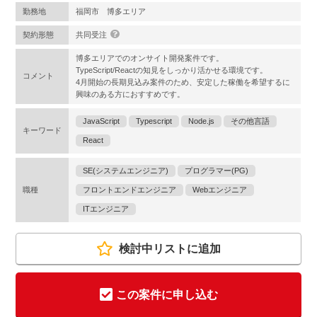
勤務地
福岡市 博多エリア
契約形態
共同受注
博多エリアでのオンサイト開発案件です。
TypeScript/Reactの知見をしっかり活かせる環境です。
コメント
4月開始の長期見込み案件のため、安定した稼働を希望するに
興味のある方におすすめです。
JavaScript
Typescript
Node.js
その他言語
キーワード
React
SE(システムエンジニア)
プログラマー(PG)
職種
フロントエンドエンジニア
Webエンジニア
ITエンジニア
検討中リストに追加
この案件に申し込む