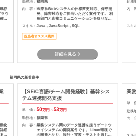
勤務地：
福岡県
勤務
既存
内 容：
医療系Webシステムの仕様変更対応、保守開
内 
ブラウ
発、障害対応をご担当いただく案件です。 利
確
用部門と直接コミュニケーションを取りなが
ら、調査・原因分析・改修対応を実施してい
スキル：
Java , JavaScript , SQL
スキ
ただきます。 設計から保守運用まで幅広い経
験を活かせるため、Webシステム全体を見な
担当者オススメ案件
がら業務を進めたい方におすすめです。
詳細を見る
福岡県の新着案件
業
【SE/C言語/チーム開発経験】基幹シス
業
テム連携開発支援
単 
50
53
単 価：
万円～
万円
勤務
勤務地：
福岡県
内 
動化
内 容：
業務システム間のデータ連携を担うゲートウ
詳細
ェイシステムの開発案件です。 Linux環境で
るこ
の開発となり、設計・実装・テストを通じて
スキ