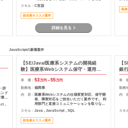
積み
システムの安定稼働を支える役割を担当いた
スキル：
C言語
とし
だきます。 長期案件のため、腰を据えて開発
高単
に携わりたい方におすすめです。
担当者オススメ案件
詳細を見る
JavaScriptの新着案件
【SE/Java/医療系システムの開発経
【S
験】医療系Webシステム保守・運用支
銀
援
53
55
単 価：
単 
万円～
万円
勤務地：
福岡県
勤務
 ・詳
エンド
内 容：
医療系Webシステムの仕様変更対応、保守開
内 
ド環境
発、障害対応をご担当いただく案件です。 利
取り入
用部門と直接コミュニケーションを取りなが
ct ,
ら、調査・原因分析・改修対応を実施してい
スキル：
Java , JavaScript , SQL
スキ
ただきます。 設計から保守運用まで幅広い経
験を活かせるため、Webシステム全体を見な
担当者オススメ案件
がら業務を進めたい方におすすめです。