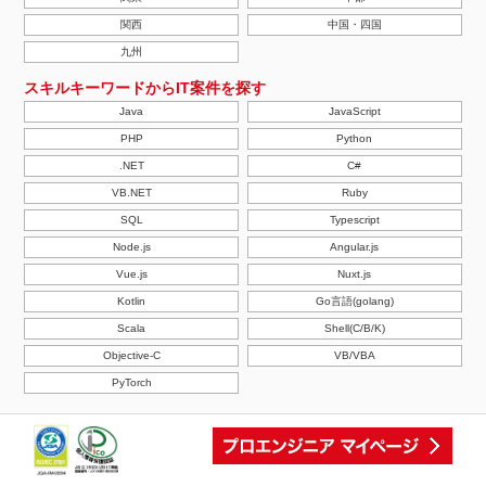
関西
中国・四国
九州
スキルキーワードからIT案件を探す
Java
JavaScript
PHP
Python
.NET
C#
VB.NET
Ruby
SQL
Typescript
Node.js
Angular.js
Vue.js
Nuxt.js
Kotlin
Go言語(golang)
Scala
Shell(C/B/K)
Objective-C
VB/VBA
PyTorch