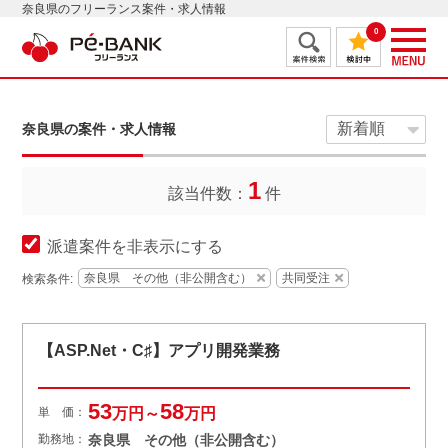
奈良県のフリーランス案件・求人情報
0
奈良県の案件・求人情報
1
該当件数：
件
派遣案件を非表示にする
奈良県 その他（非公開含む）
共同受注
検索条件:
【ASP.Net・C♯】アプリ開発業務
53
58
単 価：
万円～
万円
勤務地：
奈良県 その他（非公開含む）