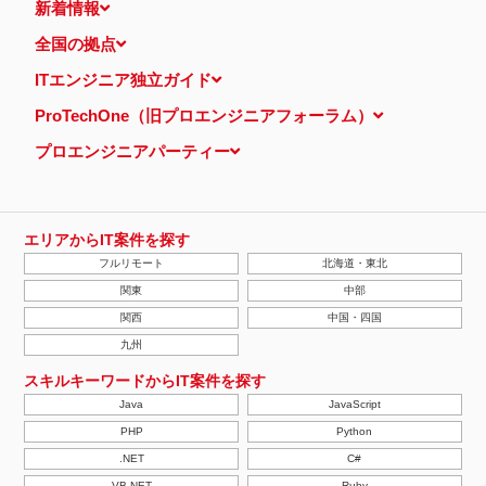
新着情報
全国の拠点
ITエンジニア独立ガイド
ProTechOne（旧プロエンジニアフォーラム）
プロエンジニアパーティー
エリアからIT案件を探す
フルリモート
北海道・東北
関東
中部
関西
中国・四国
九州
スキルキーワードからIT案件を探す
Java
JavaScript
PHP
Python
.NET
C#
VB.NET
Ruby