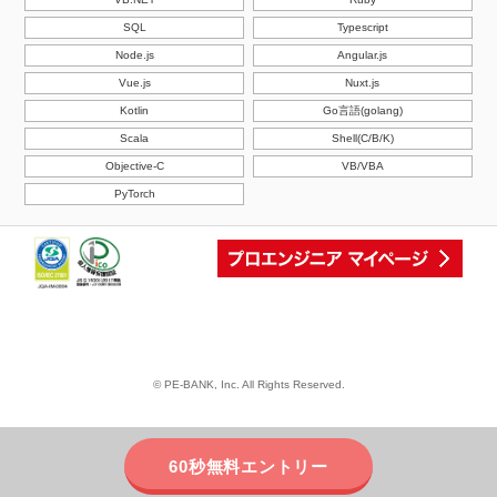
SQL
Typescript
Node.js
Angular.js
Vue.js
Nuxt.js
Kotlin
Go言語(golang)
Scala
Shell(C/B/K)
Objective-C
VB/VBA
PyTorch
© PE-BANK, Inc. All Rights Reserved.
60秒無料エントリー