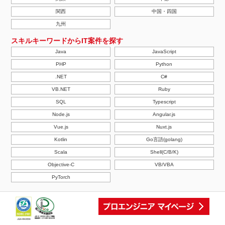
関西
中国・四国
九州
スキルキーワードからIT案件を探す
Java
JavaScript
PHP
Python
.NET
C#
VB.NET
Ruby
SQL
Typescript
Node.js
Angular.js
Vue.js
Nuxt.js
Kotlin
Go言語(golang)
Scala
Shell(C/B/K)
Objective-C
VB/VBA
PyTorch