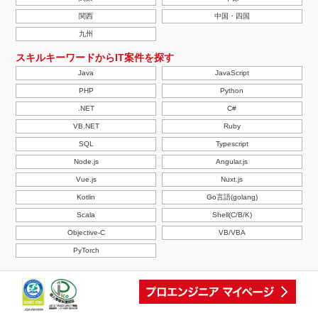
関西
中国・四国
九州
スキルキーワードからIT案件を探す
Java
JavaScript
PHP
Python
.NET
C#
VB.NET
Ruby
SQL
Typescript
Node.js
Angular.js
Vue.js
Nuxt.js
Kotlin
Go言語(golang)
Scala
Shell(C/B/K)
Objective-C
VB/VBA
PyTorch