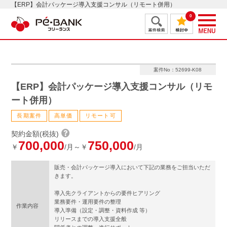
【ERP】会計パッケージ導入支援コンサル（リモート併用）
0
案件No：52699-K08
【ERP】会計パッケージ導入支援コンサル（リモ
ート併用）
長期案件
高単価
リモート可
契約金額(税抜)
700,000
750,000
￥
/月～￥
/月
販売・会計パッケージ導入において下記の業務をご担当いただ
きます。
導入先クライアントからの要件ヒアリング
業務要件・運用要件の整理
作業内容
導入準備（設定・調整・資料作成 等）
リリースまでの導入支援全般