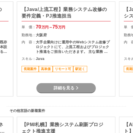
の
【Java/上流工程】業務システム改修の
【J
要件定義・PJ推進担当
シ
70
75
単 価：
単 
万円～
万円
勤務地：
大阪府
勤務
既存
内 容：
大手企業向けに運用中のWebシステム改修プ
内 
本設
ロジェクトにて、上流工程およびプロジェク
る予
ト推進をご担当いただきます。 主な業務 ・
利用部門との要件整理・ヒアリング ・現行シ
スキル：
Java
スキ
ステムの仕様調査・影響分析 ・基本設計書の
作成 ・開発工数の算出および提案資料作成
長期案件
高単価
リモート可
駅近く
長期
・スケジュール管理・課題管理 ・関係者との
折衝・調整業務 プロジェクト推進支援
詳細を見る
その他言語の新着案件
ネ
【PM/札幌】業務システム刷新プロジ
【A
ト推
ェクト推進支援
ト