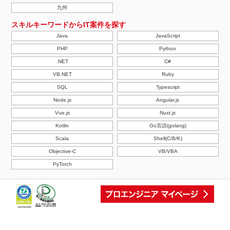
九州
スキルキーワードからIT案件を探す
Java
JavaScript
PHP
Python
.NET
C#
VB.NET
Ruby
SQL
Typescript
Node.js
Angular.js
Vue.js
Nuxt.js
Kotlin
Go言語(golang)
Scala
Shell(C/B/K)
Objective-C
VB/VBA
PyTorch