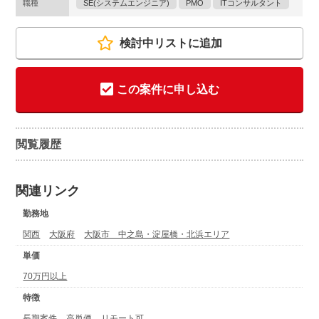
職種
SE(システムエンジニア)
PMO
ITコンサルタント
検討中リストに追加
この案件に申し込む
閲覧履歴
関連リンク
勤務地
関西
大阪府
大阪市 中之島・淀屋橋・北浜エリア
単価
70万円以上
特徴
長期案件
高単価
リモート可