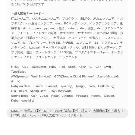
をご紹介できるはずです。
～求人関連キーワード～
ITエンジニア、システムエンジニア、プログラマ、SE/PG、Webエンジニア、ヘル
プデスク、cae解析エンジニア、emc、PCキッティング、インフラエンジニア、機
械学習・AI、iot、java、python、c言語、fortran、vba、開発、sler、フロントエン
ド、リモート、ソフトウェア開発、男性活躍中、女性活躍中、20代の多い職場、残
業少なめ・残業ほとんどなし、土日休み、ハローワーク、転勤なし、システムエン
ジニア、it、プログラマー、社内 SE、社内SE、エンジニア、SE、システムコンサ
ルティング、Laravel、サーバサイド経験・スキル、WEB制作、ビッグデータ、ア
プリ開発、言語・フレームワーク、SEO対策、プロダクトマネージャー、データサ
イエンティスト、フロントエンド、バックエンド
HTML、CSS、JavaScript、Ruby、Perl、Scala、Kotlin、C 、C++、Swift、
TypeScript
AWS(Amazon Web Services)、GCP(Google Cloud Platform)、Azure(Microsoft
Azure)、
Ruby on Rails、Sinatra、Laravel、Symfony、Django、Flask、Go(Golang)、
Gin、Revel、Spring Boot、Play Framework
Spring Boot、Ktor、Vue.js、React、Angular、Firebase、Heroku、Docker、
Kubernetes(k8s)
HOME
全国のIT案件TOP
その他言語の案件・求人
大阪府の案件・求人
【ERP】会計パッケージ導入支援コンサル（リモート...