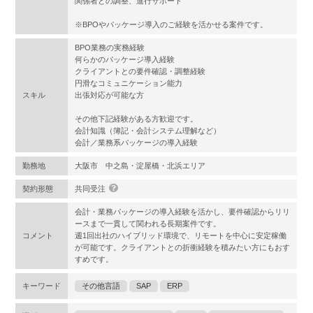
関係者との調整、進行サポート
※BPOやパッケージ導入のご経験を活かせる案件です。
BPO業務の実務経験
何らかのパッケージ導入経験
クライアントとの要件確認・調整経験
円滑なコミュニケーション能力
スキル
出張対応が可能な方
その他下記経験がある方歓迎です。
会計知識（簿記・会計システム理解など）
会計／業務系パッケージの導入経験
勤務地
大阪市 中之島・淀屋橋・北浜エリア
契約形態
共同受注
会計・業務パッケージの導入経験を活かし、要件確認からリリ
ースまで一貫して関われる長期案件です。
コメント
週1回出社のハイブリッド環境で、リモートを中心に安定稼働
が可能です。クライアントとの折衝経験を積みたい方にもおす
すめです。
キーワード
その他言語
SAP
ERP