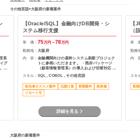
その他言語×大阪府の新着案件
レ
【Oracle/SQL】金融向けDB開発・シ
【J
ステム移行支援
（
75
78
単 価：
単 
万円～
万円
勤務地：
大阪府
勤務
理系
内 容：
金融機関向けの基幹システム刷新プロジェク
内 
イグ
トに参画いただきます。 ・既存パッケージ
。特
（顧客情報管理系）の導入および切替対応 ・
を活
各サブシステムとの連携設計・開発 ・データ
スキル：
SQL , COBOL , その他言語
スキ
検討
連携処理の構築 ・Oracle DBへのデータ変換
用言
ロジック実装 ・要件定義〜製造工程への参画
担当者オススメ案件
元請け直
長期案件
高単価
長期
業務
ただ
リモート可
す
能で
詳細を見る
大阪府の新着案件