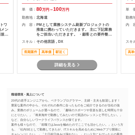
80
100
単 価：
単 
万円～
万円
勤務地：
北海道
勤務
トワ
内 容：
PMとして業務システム刷新プロジェクトの
内 
働メン
推進に携わっていただきます。 主に下記業務
新規基
をご担当いただきます。 ・顧客との要件整
フェ
理・課題整理 ・プロジェクト計画の策定およ
スキル：
その他言語 , DX
スキ
、移行
び進捗管理 ・開発チームとの調整およびマネ
に推
ジメント ・品質、課題、リスク管理 ・関係
長期案件
高単価
駅近く
高単
者向け資料作成および各種報告 ・要件定義か
らリリースまでの推進支援
詳細を見る
職場環境・風土について
20代の若手エンジニアから、ベテランプログラマー、主婦・主夫も歓迎します！
豊富な案件の中から、それぞれの条件に合ったものをご紹介できるのが当社の強
み。業務のボリュームが選べるので、「趣味のスポーツや音楽を楽しむ時間も十分
にとりたい。」「将来海外で勤務してみたいので英語のレッスンと平行したい。」
など、自分らしいワークライフバランスが保てます。
案件も様々なので、「前職ではJavaを極めたのでここでも活かしたい。」という方
も、「社内SEとして勤務してきたが、ITスキルを高めるためにWebアプリ開発に
チャレンジしたい。」「土日祝日休みは譲れない…」という方にもぴったりの案件