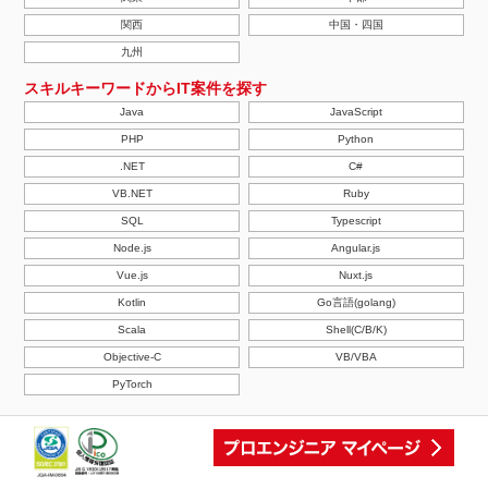
関西
中国・四国
九州
スキルキーワードからIT案件を探す
Java
JavaScript
PHP
Python
.NET
C#
VB.NET
Ruby
SQL
Typescript
Node.js
Angular.js
Vue.js
Nuxt.js
Kotlin
Go言語(golang)
Scala
Shell(C/B/K)
Objective-C
VB/VBA
PyTorch