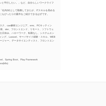
ンと平行したい。」など、自分らしいワークライフ
「社内SEとして勤務してきたが、ITスキルを高める
方にもぴったりの案件をご紹介できるはずです。
スク、cae解析エンジニア、emc、PCキッティン
ba、開発、sler、フロントエンド、リモート、ソフトウェ
、土日休み、ハローワーク、転勤なし、システムエン
ング、Laravel、サーバサイド経験・スキル、WEB
ネージャー、データサイエンティスト、フロントエン
)、
el、Spring Boot、Play Framework
es(k8s)