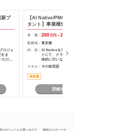
刷新プ
【AI Native/PMO/戦略コンサル
【セキ
タント】事業構造改革コンサル
キュリ
200
250
単 価：
単 価：
万円～
万円
勤務地：
東京都
勤務地：
プロジェ
内 容：
AI Nativeを活用した改革プロジェク
内 容：
だきま
トにて、クライアントとの折衝を主
いただき
体的に行いながら、社内外の関係者
・課題整
をリードし、論点設計・課題構造化
スキル：
その他言語
スキル：
定および
を通じてタスクや意思決定を推進い
調整およ
ただくPMO／戦略コンサルタントポ
高単価
リモート
題、リス
ジションです。
成および
リースま
詳細を見る
務のボリュームが選べるので、「趣味のスポーツや