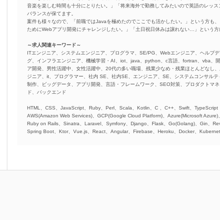
音楽を楽しむ時間も十分にとりたい。」「将来海外で勤務してみたいので英語のレッス
バランスが保てます。
案件も様々なので、「前職ではJavaを極めたのでここでも活かしたい。」という方も、
ためにWebアプリ開発にチャレンジしたい。」「土日祝日休みは譲れない…」という
～求人関連キーワード～
ITエンジニア、システムエンジニア、プログラマ、SE/PG、Webエンジニア、ヘルプデ
グ、インフラエンジニア、機械学習・AI、iot、java、python、c言語、fortran、v
ア開発、男性活躍中、女性活躍中、20代の多い職場、残業少なめ・残業ほとんどなし
ジニア、it、プログラマー、社内 SE、社内SE、エンジニア、SE、システムコンサルティ
制作、ビッグデータ、アプリ開発、言語・フレームワーク、SEO対策、プロダクトマ
ド、バックエンド
HTML、CSS、JavaScript、Ruby、Perl、Scala、Kotlin、C 、C++、Swift、TypeScript
AWS(Amazon Web Services)、GCP(Google Cloud Platform)、Azure(Microsoft Azure
Ruby on Rails、Sinatra、Laravel、Symfony、Django、Flask、Go(Golang)、Gin、Rev
Spring Boot、Ktor、Vue.js、React、Angular、Firebase、Heroku、Docker、Kubernet