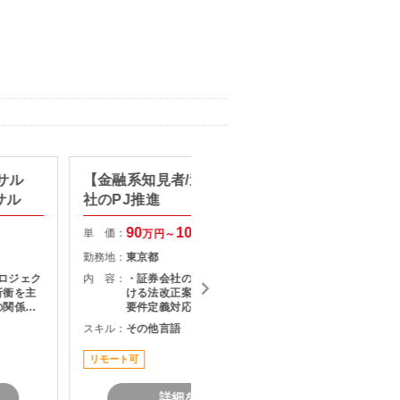
ンサル
【金融系知見者/週1出社】証券会
【リモ
サル
社のPJ推進
AI活
90
100
単 価：
単 価：
万円～
万円
勤務地：
東京都
勤務地：
プロジェク
内 容：
・証券会社のサービス企画部門にお
内 容：
折衝を主
ける法改正案件の推進 ・上流工程の
の関係者
要件定義対応 ・案件の進捗管理
題構造化
スキル：
その他言語
スキル：
を推進い
タントポ
リモート可
長期案件
詳細を見る