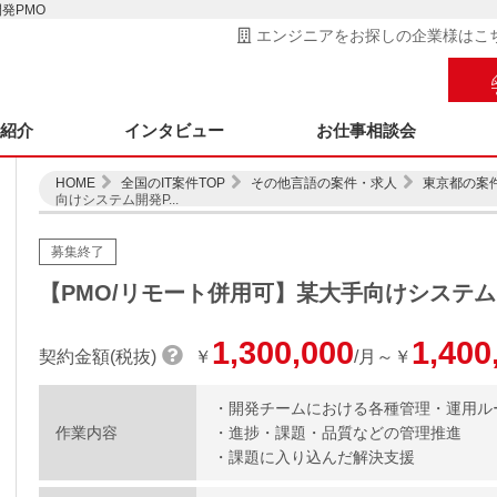
発PMO
エンジニアをお探しの企業様はこ
ス紹介
インタビュー
お仕事相談会
HOME
全国のIT案件TOP
その他言語の案件・求人
東京都の案
向けシステム開発P...
募集終了
【PMO/リモート併用可】某大手向けシステム
1,300,000
1,400
契約金額(税抜)
￥
/月～￥
・開発チームにおける各種管理・運用ル
作業内容
・進捗・課題・品質などの管理推進
・課題に入り込んだ解決支援