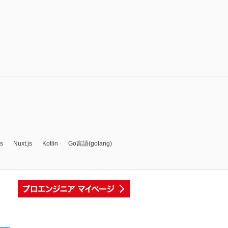
js
Nuxt.js
Kotlin
Go言語(golang)