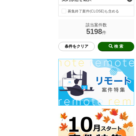
募集終了案件(CLOSE)も含める
該当案件数
5198
件
条件をクリア
検 索