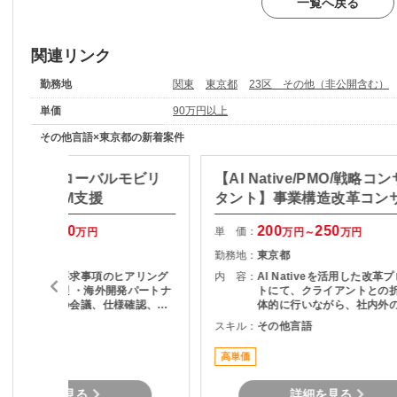
一覧へ戻る
関連リンク
勤務地
関東
東京都
23区 その他（非公開含む）
単価
90万円以上
その他言語×東京都の新着案件
O/長期】グローバルモビリ
【AI Native/PMO/戦略コ
プリ開発PM支援
タント】事業構造改革コン
100
100
200
250
単 価：
万円～
万円
万円～
万円
東京都
勤務地：
東京都
・顧客要望、要求事項のヒアリング
内 容：
AI Nativeを活用した改革
および要件整理 ・海外開発パートナ
トにて、クライアントとの
ーとの英語での会議、仕様確認、各
体的に行いながら、社内外
種調整 ・開発ベンダー成果物（設計
をリードし、論点設計・課
その他言語
スキル：
その他言語
書等）のレビュー ・開発見積内容、
を通じてタスクや意思決定
工数妥当性の確認 ・仕様変更時の影
ただくPMO／戦略コンサル
高単価
響範囲整理および関係者調整 ・進
ジションです。
捗、課題、リスク管理 ・顧客向け説
明資料、報告資料作成 ・顧客および
詳細を見る
詳細を見る