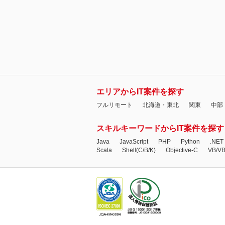
エリアからIT案件を探す
フルリモート
北海道・東北
関東
中部
スキルキーワードからIT案件を探す
Java
JavaScript
PHP
Python
.NET
Scala
Shell(C/B/K)
Objective-C
VB/V