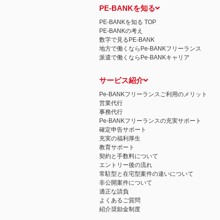
PE-BANKを知る
PE-BANKを知る TOP
PE-BANKの考え
数字で見るPE-BANK
地方で働くならPe-BANKフリーランス
派遣で働くならPe-BANKキャリア
サービス紹介
Pe-BANKフリーランスご利用のメリット
営業代行
事務代行
Pe-BANKフリーランスの充実サポート
確定申告サポート
充実の福利厚生
教育サポート
契約と手数料について
エントリー後の流れ
常駐型と在宅型案件の違いについて
非公開案件について
適正な請負
よくあるご質問
紹介奨励金制度