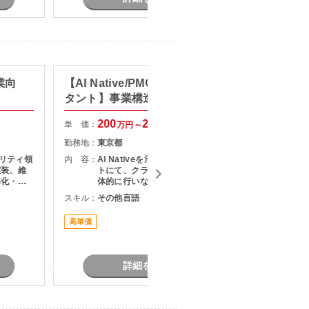
業向
【AI Native/PMO/戦略コンサル
【web
タント】事業構造改革コンサル
ト】生
ション
200
250
単 価：
単 価：
万円～
万円
勤務地：
東京都
勤務地：
ュリティ領
内 容：
AI Nativeを活用した改革プロジェク
内 容：
実装、維
トにて、クライアントとの折衝を主
率化・高
体的に行いながら、社内外の関係者
グ ・
をリードし、論点設計・課題構造化
スキル：
その他言語
スキル：
P
害に対する
を通じてタスクや意思決定を推進い
Wやオン
ただくPMO／戦略コンサルタントポ
高単価
最新技術
点のネッ
ジションです。
詳細を見る