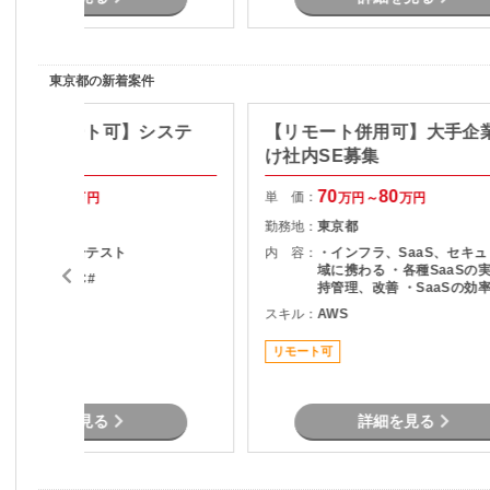
開発ベンダーとの各種折衝と調整
東京都の新着案件
Java/リモート可】システ
【リモート併用可】大手企
け社内SE募集
70
75
70
80
単 価：
万円～
万円
万円～
万円
東京都
勤務地：
東京都
基本設計～総合テスト
内 容：
・インフラ、SaaS、セキ
域に携わる ・各種SaaSの
ava , .NET , C#
持管理、改善 ・SaaSの効
度化のためのエンジニアリン
スキル：
AWS
リモート可
SaaSのシステム課題・障
対策の計画と実装 ・社内N
リモート可
プレサーバの運用保守 ・拠
トワーク配備担当
詳細を見る
詳細を見る