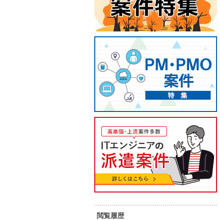
【PM/基本リモート】通信キャリ
【PM
ア向け統括PM・進行管理案件
ティア
80
90
単 価：
単 価：
万円～
万円
勤務地：
東京都
勤務地：
内 容：
【案件概要】 携帯キャリア向けソフ
内 容：
トウェア導入・改修プロジェクトに
おける管理業務。 PM・PL・作業担
当者の全体統括、進行管理・調整を
スキル：
その他言語
スキル：
担うポジション。 【開発環境】 不明
【担当工程】 ・プロジェクトマネジ
長期案件
高単価
リモート可
長期案件
メント全般 ・複数PMの取りまとめ
・進行管理、タスク整理、WBS管理
閲覧履歴
・顧客折衝、要件理解および伝達
詳細を見る