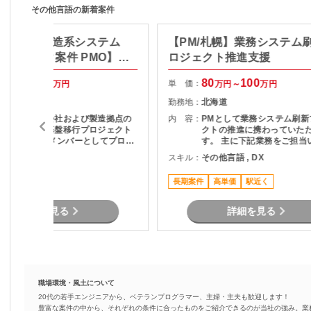
その他言語の新着案件
ート有：製造系システム
【PM/札幌】業務システム
ネットワーク案件 PMO】プ
ロジェクト推進支援
クト推進
85
100
80
100
単 価：
万円～
万円
万円～
万円
東京都
勤務地：
北海道
全国グループ会社および製造拠点の
内 容：
PMとして業務システム刷新
ネットワーク基盤移行プロジェクト
クトの推進に携わっていた
でPMO兼実働メンバーとしてプロジ
す。 主に下記業務をご担当
ェクト推進担当。。 新規基盤は構築
ます。 ・顧客との要件整理
その他言語
スキル：
その他言語 , DX
済み、各社・各拠点の移行推進フェ
理 ・プロジェクト計画の策
ーズ担当。 関係者との調整、課題管
進捗管理 ・開発チームとの
可
長期案件
高単価
駅近く
理、移行計画推進および 各種実務対
びマネジメント ・品質、課
応を主体的に推進。
ク管理 ・関係者向け資料作
各種報告 ・要件定義からリ
詳細を見る
詳細を見る
での推進支援
職場環境・風土について
20代の若手エンジニアから、ベテランプログラマー、主婦・主夫も歓迎します！
豊富な案件の中から、それぞれの条件に合ったものをご紹介できるのが当社の強み。業