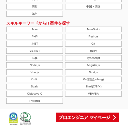
関西
中国・四国
九州
スキルキーワードからIT案件を探す
Java
JavaScript
PHP
Python
.NET
C#
VB.NET
Ruby
SQL
Typescript
Node.js
Angular.js
Vue.js
Nuxt.js
Kotlin
Go言語(golang)
Scala
Shell(C/B/K)
Objective-C
VB/VBA
PyTorch