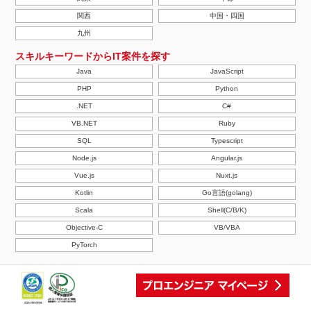
関西
中国・四国
九州
スキルキーワードからIT案件を探す
Java
JavaScript
PHP
Python
.NET
C#
VB.NET
Ruby
SQL
Typescript
Node.js
Angular.js
Vue.js
Nuxt.js
Kotlin
Go言語(golang)
Scala
Shell(C/B/K)
Objective-C
VB/VBA
PyTorch