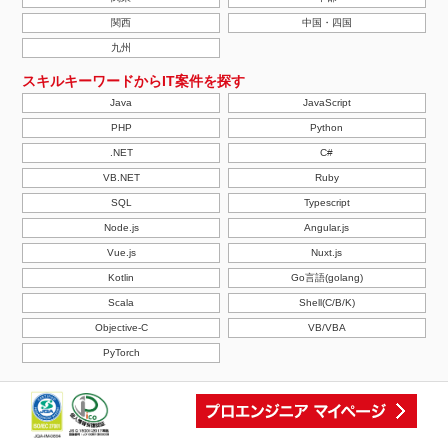
関西
中国・四国
九州
スキルキーワードからIT案件を探す
Java
JavaScript
PHP
Python
.NET
C#
VB.NET
Ruby
SQL
Typescript
Node.js
Angular.js
Vue.js
Nuxt.js
Kotlin
Go言語(golang)
Scala
Shell(C/B/K)
Objective-C
VB/VBA
PyTorch