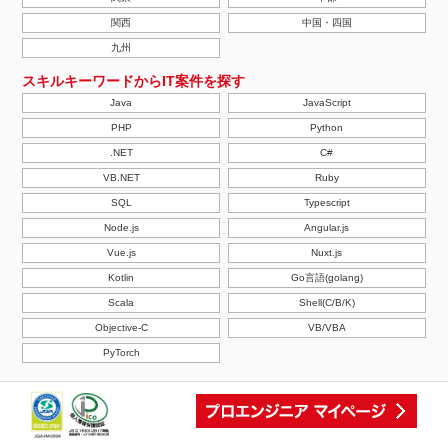
関西
中国・四国
九州
スキルキーワードからIT案件を探す
Java
JavaScript
PHP
Python
.NET
C#
VB.NET
Ruby
SQL
Typescript
Node.js
Angular.js
Vue.js
Nuxt.js
Kotlin
Go言語(golang)
Scala
Shell(C/B/K)
Objective-C
VB/VBA
PyTorch