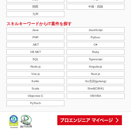
関西
中国・四国
九州
スキルキーワードからIT案件を探す
Java
JavaScript
PHP
Python
.NET
C#
VB.NET
Ruby
SQL
Typescript
Node.js
Angular.js
Vue.js
Nuxt.js
Kotlin
Go言語(golang)
Scala
Shell(C/B/K)
Objective-C
VB/VBA
PyTorch